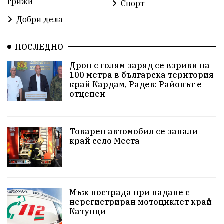
грижи
Спорт
побой
алкохол
проверка
Новини
Добри дела
Общински съвет
избори 2026
Земеделие
ПОСЛЕДНО
Арест
Ученици
Красив Благоевград
Дрон с голям заряд се взриви на
100 метра в българска територия
#Земеделие
Красива България
АМ Струма
край Кардам, Радев: Районът е
отцепен
Белица
РСПБЗН
пострадал
Красивите медии
Живот
Товарен автомобил се запали
край село Места
досъдебно производство
Добро дело
Благотворителност
Апостол Апостолов
Репресии
домашно насилие
фолклор
Мъж пострада при падане с
нерегистриран мотоциклет край
Катунци
Пътна безопасност
ГДБОП
Проверки