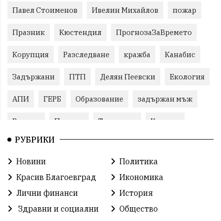
Павел Стоименов
Ивелин Михайлов
пожар
Празник
Кюстендил
ПрогнозаЗаВремето
Корупция
Разследване
кражба
Канабис
Задържани
ПТП
Делян Пеевски
Екология
АПИ
ГЕРБ
Образование
задържан мъж
Ремонт
Пожари
Традиции
Култура
РУБРИКИ
Илияна Йотова
Протест
МВР
Новини
Политика
Прокуратура
Бойко Борисов
Красив Благоевград
Икономика
Методи Байкушев
Кресна
Лични финанси
История
Здравни и социални
Общество
Министерски съвет
Избори
Икономика