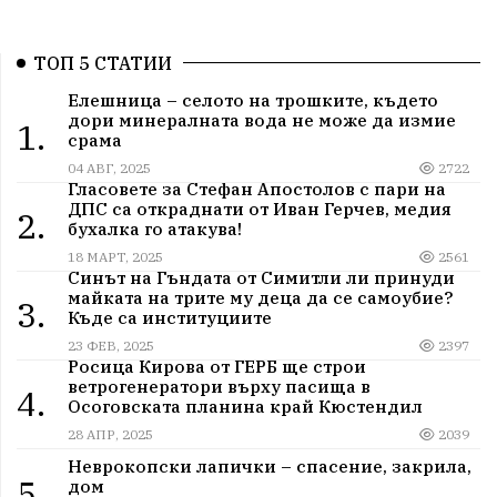
ТОП 5 СТАТИИ
Елешница – селото на трошките, където
дори минералната вода не може да измие
1.
срама
04 АВГ, 2025
2722
Гласовете за Стефан Апостолов с пари на
ДПС са откраднати от Иван Герчев, медия
2.
бухалка го атакува!
18 МАРТ, 2025
2561
Синът на Гъндата от Симитли ли принуди
майката на трите му деца да се самоубие?
3.
Къде са институциите
23 ФЕВ, 2025
2397
Росица Кирова от ГЕРБ ще строи
ветрогенератори върху пасища в
4.
Осоговската планина край Кюстендил
28 АПР, 2025
2039
Неврокопски лапички – спасение, закрила,
5.
дом