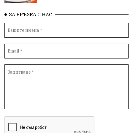
здравеопазване
Росен Желязков
БАБХ
ЗА ВРЪЗКА С НАС
Фестивал
Народно събрание
Концерт
Вандализъм
Андрей Гюров
Инфраструктура
Протести
инциденти
Дупница
Оставка
пиян шофьор
Бюджет 2026
Нападение
Изложба
Скандал
Окръжен съд
Спорт
Туризъм
Община Симитли
Общество
Пиринско
евро
насилие
Превенция
КресненскоДефиле
Обществени Поръчки
марихуана
Илинденци
Пирин
Югозапад