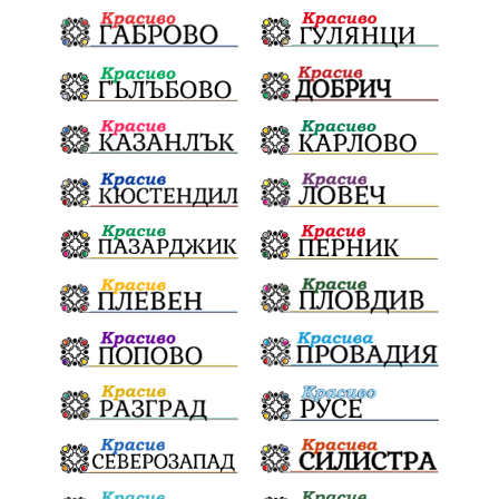
обществена поръчка
Украйна
Измама
Е79
Георги Динев
престъпление
Великден 2025
почит
Актуално
История
Конституционен съд
ВиК
Стефан Апостолов
Радослав Ревански
пострадали
МРРБ
ИвелинМихайлов
АнгелинаПопова
Социална политика
партия "Мафия"
Съд
Сигурност
Училища
Доброволци
културно наследство
Задържане под стража
Хаджидимово
РуменРадев
автомобил