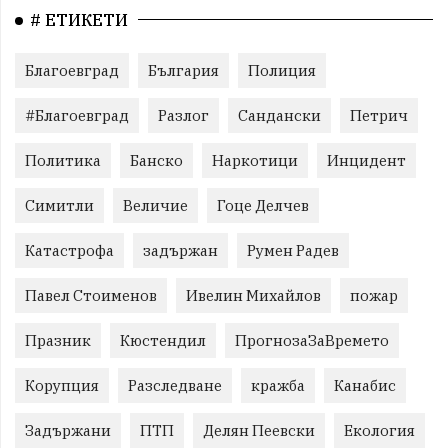
# ЕТИКЕТИ
Благоевград
България
Полиция
#Благоевград
Разлог
Сандански
Петрич
Политика
Банско
Наркотици
Инцидент
Симитли
Величие
Гоце Делчев
Катастрофа
задържан
Румен Радев
Павел Стоименов
Ивелин Михайлов
пожар
Празник
Кюстендил
ПрогнозаЗаВремето
Корупция
Разследване
кражба
Канабис
Задържани
ПТП
Делян Пеевски
Екология