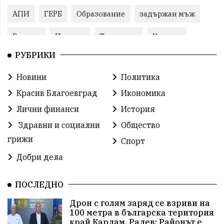
АПИ
ГЕРБ
Образование
задържан мъж
Ремонт
Пожари
Традиции
Култура
РУБРИКИ
Илияна Йотова
Протест
МВР
Новини
Политика
Прокуратура
Бойко Борисов
Красив Благоевград
Икономика
Методи Байкушев
Кресна
Лични финанси
История
Здравни и социални
Общество
Министерски съвет
Избори
Икономика
грижи
Спорт
побой
алкохол
проверка
Новини
Добри дела
Общински съвет
избори 2026
Земеделие
ПОСЛЕДНО
Арест
Ученици
Красив Благоевград
Дрон с голям заряд се взриви на
100 метра в българска територия
#Земеделие
Красива България
АМ Струма
край Кардам, Радев: Районът е