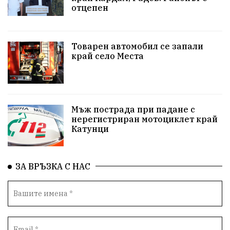
отцепен
Белица
РСПБЗН
пострадал
Красивите медии
Живот
Товарен автомобил се запали
край село Места
досъдебно производство
Добро дело
Благотворителност
Апостол Апостолов
Репресии
домашно насилие
фолклор
Мъж пострада при падане с
нерегистриран мотоциклет край
Катунци
Пътна безопасност
ГДБОП
Проверки
здравеопазване
Росен Желязков
БАБХ
ЗА ВРЪЗКА С НАС
Фестивал
Народно събрание
Концерт
Вандализъм
Андрей Гюров
Инфраструктура
Протести
инциденти
Дупница
Оставка