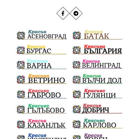
РИОСВ
Якоруда
Наводнения
задържана
Благоевградска област
Национален празник
Политическа криза
Струмяни
Гордост
трафик
НАП
Сияна
Акция
Пешеходец
убийство
археология
замърсяване
Издирване
заплахи
Хераклея Синтика
обществена поръчка
Украйна
Измама
Е79
Георги Динев
престъпление
Великден 2025
почит
Актуално
История
Конституционен съд
ВиК
Стефан Апостолов