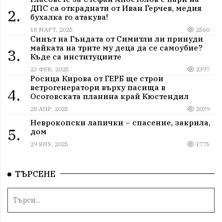
ДПС са откраднати от Иван Герчев, медия
2.
бухалка го атакува!
18 МАРТ, 2025
2560
Синът на Гъндата от Симитли ли принуди
майката на трите му деца да се самоубие?
3.
Къде са институциите
23 ФЕВ, 2025
2397
Росица Кирова от ГЕРБ ще строи
ветрогенератори върху пасища в
4.
Осоговската планина край Кюстендил
28 АПР, 2025
2039
Неврокопски лапички – спасение, закрила,
5.
дом
29 ЯНУ, 2025
1775
ТЪРСЕНЕ