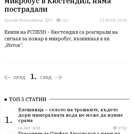
микробус в Кюстендил, няма
пострадали
Красив Благоевград
0
123
11 ЮНИ, 2026
Екипи на РСПБЗН – Кюстендил са реагирали на 
сигнал за пожар в микробус, възникнал в кв. 
„Изток“.
1.
ПРЕД.
СЛЕД.
ТОП 5 СТАТИИ
Елешница – селото на трошките, където
дори минералната вода не може да измие
1.
срама
04 АВГ, 2025
2722
Гласовете за Стефан Апостолов с пари на