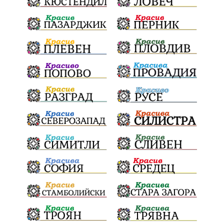
Радослав Ревански
пострадали
МРРБ
ИвелинМихайлов
АнгелинаПопова
Социална политика
партия "Мафия"
Съд
Сигурност
Училища
Доброволци
културно наследство
Задържане под стража
Хаджидимово
РуменРадев
автомобил
Росен Желязков
грабеж
справедливост
#Земеделие
социални услуги
животновъдство
палеж
ЮЗУ
празници
Дете
Безплатни прегледи
Вот на недоверие