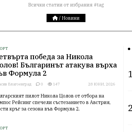
Всички статии от избрания #tag
/
Новини
ОРТ
етвърта победа за Никола
олов! Българинът атакува върха
1
ъв Формула 2
асив Благоевград
0
147
28 ЮНИ, 2026
лгарският пилот Никола Цолов от отбора на 
мпос Рейсинг спечели състезанието в Австрия, 
2
сти кръг за сезона във Формула 2.
ОРТ