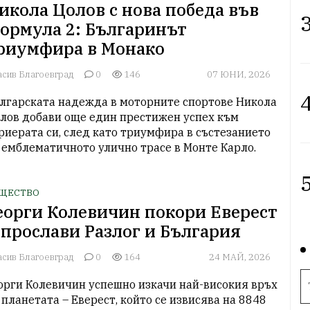
икола Цолов с нова победа във
3
ормула 2: Българинът
риумфира в Монако
асив Благоевград
0
146
07 ЮНИ, 2026
4
лгарската надежда в моторните спортове Никола 
лов добави още един престижен успех към 
риерата си, след като триумфира в състезанието 
 емблематичното улично трасе в Монте Карло.
5
ЩЕСТВО
еорги Колевичин покори Еверест
 прослави Разлог и България
асив Благоевград
0
164
24 МАЙ, 2026
орги Колевичин успешно изкачи най-високия връх 
 планетата – Еверест, който се извисява на 8848 