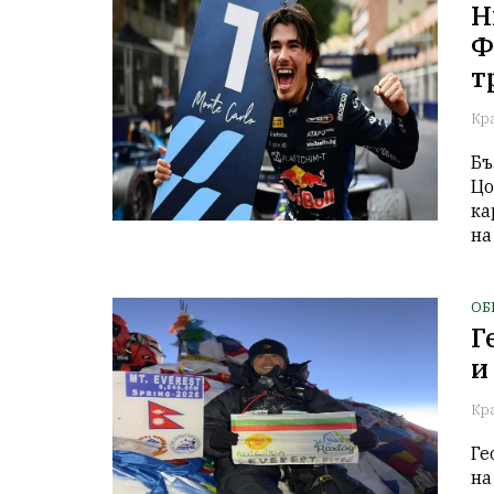
Н
Ф
т
Кр
Бъ
Цо
ка
на
ОБ
Г
и
Кр
Ге
на