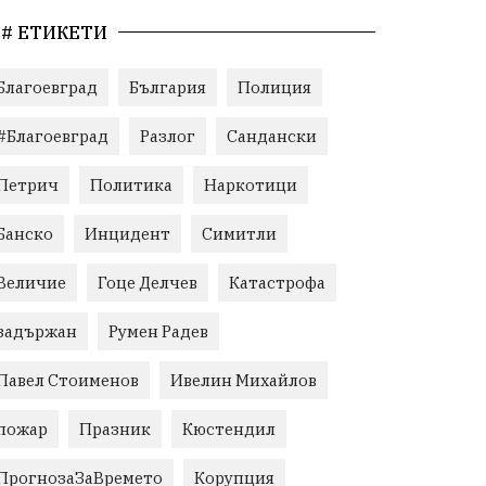
# ЕТИКЕТИ
Благоевград
България
Полиция
#Благоевград
Разлог
Сандански
Петрич
Политика
Наркотици
Банско
Инцидент
Симитли
Величие
Гоце Делчев
Катастрофа
задържан
Румен Радев
Павел Стоименов
Ивелин Михайлов
пожар
Празник
Кюстендил
ПрогнозаЗаВремето
Корупция