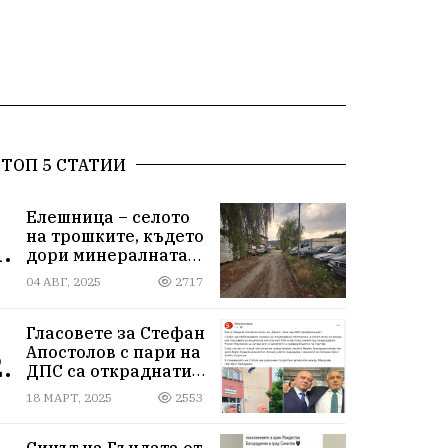
ТОП 5 СТАТИИ
Елешница – селото
на трошките, където
.
дори минералната
вода не може да
04 АВГ, 2025
2717
измие срама
Гласовете за Стефан
Апостолов с пари на
.
ДПС са откраднати
от Иван Герчев,
18 МАРТ, 2025
2553
медия бухалка го
атакува!
Синът на Гъндата от