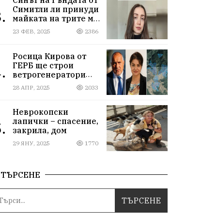
Симитли ли принуди
.
майката на трите му
деца да се самоубие?
23 ФЕВ, 2025
2386
Къде са
институциите
Росица Кирова от
ГЕРБ ще строи
.
ветрогенератори
върху пасища в
28 АПР, 2025
2033
Осоговската планина
край Кюстендил
Неврокопски
лапички – спасение,
.
закрила, дом
29 ЯНУ, 2025
1770
ТЪРСЕНЕ