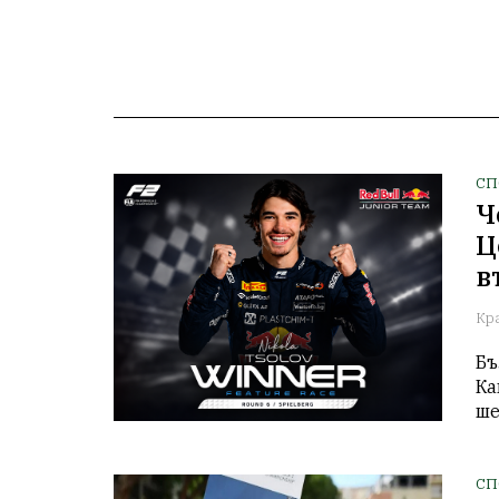
СП
Ч
Ц
в
Кр
Бъ
Ка
ше
СП