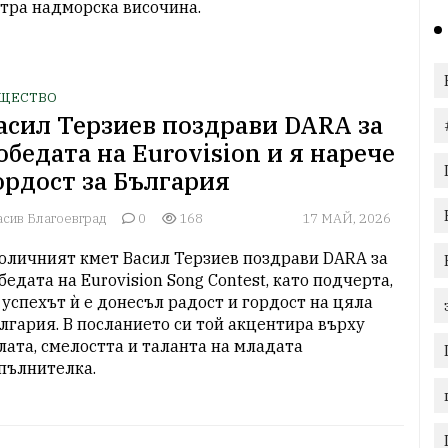
тра надморска височина.
ЩЕСТВО
асил Терзиев поздрави DARA за
обедата на Eurovision и я нарече
ордост за България
асив Благоевград
0
168
17 МАЙ, 2026
оличният кмет Васил Терзиев поздрави DARA за 
бедата на Eurovision Song Contest, като подчерта, 
 успехът ѝ е донесъл радост и гордост на цяла 
лгария. В посланието си той акцентира върху 
лата, смелостта и таланта на младата 
пълнителка.