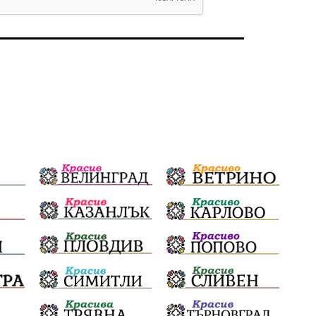
избори 2026
Земеделие
Ученици
Арест
Красив Благоевград
#Земеделие
Красива България
АМ Струма
Белица
РСПБЗН
Красивите медии
Живот
досъдебно производство
Добро дело
Благотворителност
Апостол Апостолов
Репресии
фолклор
пострадал
домашно насилие
Пътна безопасност
ГДБОП
Проверки
здравеопазване