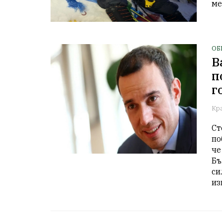
ме
ОБ
В
п
г
Кр
Ст
по
че
Бъ
си
из