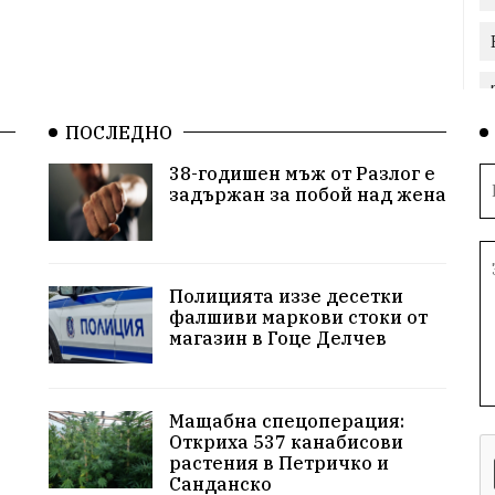
ПОСЛЕДНО
38-годишен мъж от Разлог е
задържан за побой над жена
Полицията иззе десетки
фалшиви маркови стоки от
магазин в Гоце Делчев
Мащабна спецоперация:
Откриха 537 канабисови
растения в Петричко и
Санданско