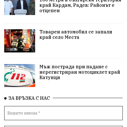
#Земеделие
Красива България
АМ Струма
край Кардам, Радев: Районът е
отцепен
Белица
РСПБЗН
пострадал
Красивите медии
Живот
Товарен автомобил се запали
край село Места
досъдебно производство
Добро дело
Благотворителност
Апостол Апостолов
Репресии
домашно насилие
фолклор
Мъж пострада при падане с
нерегистриран мотоциклет край
Катунци
Пътна безопасност
ГДБОП
Проверки
здравеопазване
Росен Желязков
БАБХ
ЗА ВРЪЗКА С НАС
Фестивал
Народно събрание
Концерт
Вандализъм
Андрей Гюров
Инфраструктура