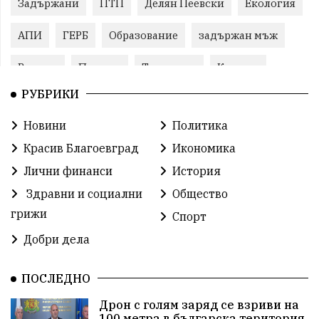
Задържани
ПТП
Делян Пеевски
Екология
АПИ
ГЕРБ
Образование
задържан мъж
Ремонт
Пожари
Традиции
Култура
РУБРИКИ
Илияна Йотова
Протест
МВР
Новини
Политика
Прокуратура
Бойко Борисов
Красив Благоевград
Икономика
Методи Байкушев
Кресна
Лични финанси
История
Здравни и социални
Общество
Министерски съвет
Избори
Икономика
грижи
Спорт
побой
алкохол
проверка
Новини
Добри дела
Общински съвет
избори 2026
Земеделие
ПОСЛЕДНО
Арест
Ученици
Красив Благоевград
Дрон с голям заряд се взриви на
100 метра в българска територия