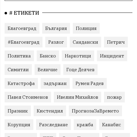
# ЕТИКЕТИ
Благоевград
България
Полиция
#Благоевград
Разлог
Сандански
Петрич
Политика
Банско
Наркотици
Инцидент
Симитли
Величие
Гоце Делчев
Катастрофа
задържан
Румен Радев
Павел Стоименов
Ивелин Михайлов
пожар
Празник
Кюстендил
ПрогнозаЗаВремето
Корупция
Разследване
кражба
Канабис