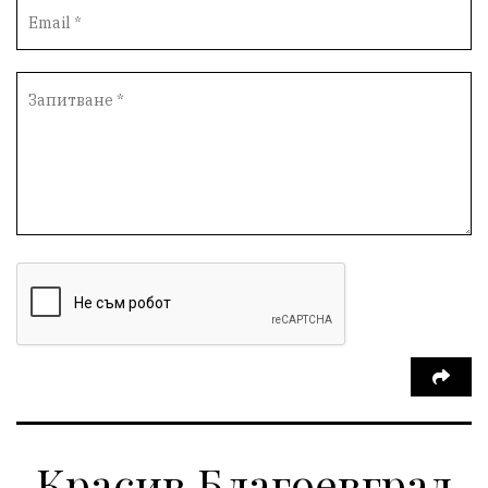
Протести
инциденти
Дупница
Оставка
пиян шофьор
Бюджет 2026
Нападение
Изложба
Скандал
Окръжен съд
Спорт
Туризъм
Община Симитли
Общество
Пиринско
евро
насилие
Превенция
КресненскоДефиле
Обществени Поръчки
марихуана
Илинденци
Пирин
Югозапад
Моторист
Театър
шофьор
24 май
Добринище
кражби
ДПС-Ново начало
Катастрофи
Гърция
правосъдие
Е-79
Красив Благоевград