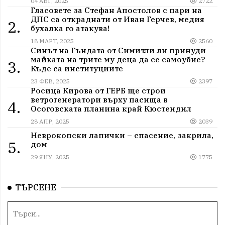
04 АВГ, 2025
2722
Гласовете за Стефан Апостолов с пари на
ДПС са откраднати от Иван Герчев, медия
2.
бухалка го атакува!
18 МАРТ, 2025
2560
Синът на Гъндата от Симитли ли принуди
майката на трите му деца да се самоубие?
3.
Къде са институциите
23 ФЕВ, 2025
2397
Росица Кирова от ГЕРБ ще строи
ветрогенератори върху пасища в
4.
Осоговската планина край Кюстендил
28 АПР, 2025
2039
Неврокопски лапички – спасение, закрила,
5.
дом
29 ЯНУ, 2025
1775
ТЪРСЕНЕ