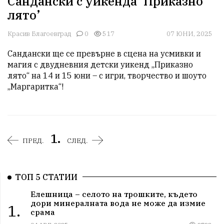
Сандански с уикенда ‘Приказно
лято’
Красив Благоевград
0
517
07 ЮНИ, 2025
Сандански ще се превърне в сцена на усмивки и 
магия с двудневния детски уикенд „Приказно 
лято“ на 14 и 15 юни – с игри, творчество и шоуто 
„Маргаритка“!
1.
ПРЕД.
СЛЕД.
ТОП 5 СТАТИИ
Елешница – селото на трошките, където
дори минералната вода не може да измие
1.
срама