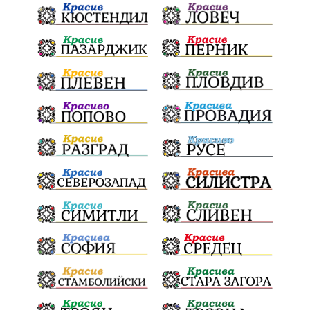
Конституционен съд
ВиК
Стефан Апостолов
Радослав Ревански
пострадали
МРРБ
ИвелинМихайлов
АнгелинаПопова
Социална политика
партия "Мафия"
Съд
Сигурност
Училища
Доброволци
културно наследство
Задържане под стража
Хаджидимово
РуменРадев
автомобил
Росен Желязков
грабеж
справедливост
#Земеделие
социални услуги
животновъдство
палеж
ЮЗУ
празници