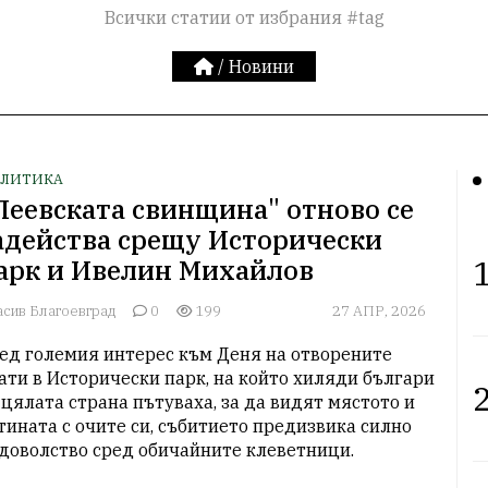
Всички статии от избрания #tag
/
Новини
ЛИТИКА
Пеевската свинщина" отново се
адейства срещу Исторически
1
арк и Ивелин Михайлов
асив Благоевград
0
199
27 АПР, 2026
ед големия интерес към Деня на отворените 
ати в Исторически парк, на който хиляди българи 
2
 цялата страна пътуваха, за да видят мястото и 
тината с очите си, събитието предизвика силно 
доволство сред обичайните клеветници.