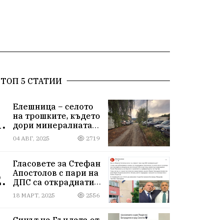
ТОП 5 СТАТИИ
Елешница – селото
на трошките, където
.
дори минералната
вода не може да
04 АВГ, 2025
2719
измие срама
Гласовете за Стефан
Апостолов с пари на
.
ДПС са откраднати
от Иван Герчев,
18 МАРТ, 2025
2556
медия бухалка го
атакува!
Синът на Гъндата от