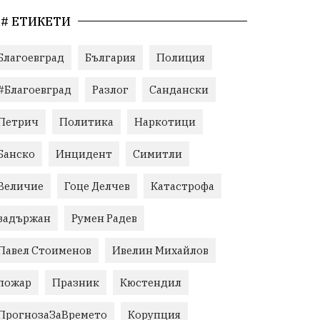
# ЕТИКЕТИ
Благоевград
България
Полиция
#Благоевград
Разлог
Сандански
Петрич
Политика
Наркотици
Банско
Инцидент
Симитли
Величие
Гоце Делчев
Катастрофа
задържан
Румен Радев
Павел Стоименов
Ивелин Михайлов
пожар
Празник
Кюстендил
ПрогнозаЗаВремето
Корупция