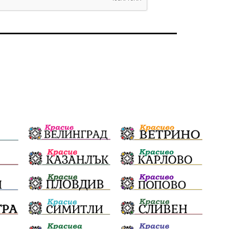
избори 2026
Земеделие
Ученици
Арест
Красив Благоевград
#Земеделие
Красива България
АМ Струма
Белица
РСПБЗН
Красивите медии
Живот
досъдебно производство
Добро дело
Благотворителност
Апостол Апостолов
Репресии
фолклор
пострадал
домашно насилие
Пътна безопасност
ГДБОП
Проверки
здравеопазване