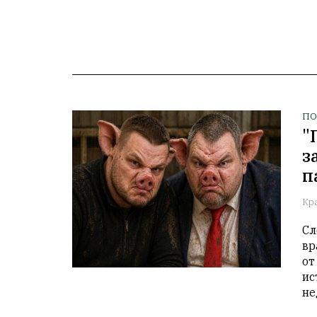
ПО
"
з
п
Кр
Сл
вр
от
ис
не