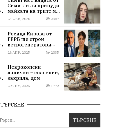
Симитли ли принуди
.
майката на трите му
деца да се самоубие?
23 ФЕВ, 2025
2387
Къде са
институциите
Росица Кирова от
ГЕРБ ще строи
.
ветрогенератори
върху пасища в
28 АПР, 2025
2035
Осоговската планина
край Кюстендил
Неврокопски
лапички – спасение,
.
закрила, дом
29 ЯНУ, 2025
1772
ТЪРСЕНЕ