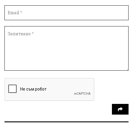
Протести
инциденти
Дупница
Оставка
пиян шофьор
Бюджет 2026
Нападение
Изложба
Скандал
Окръжен съд
Спорт
Туризъм
Община Симитли
Общество
Пиринско
евро
насилие
Превенция
КресненскоДефиле
Обществени Поръчки
марихуана
Илинденци
Пирин
Югозапад
Моторист
Театър
шофьор
24 май
Добринище
кражби
ДПС-Ново начало
Катастрофи
Гърция
правосъдие
Е-79