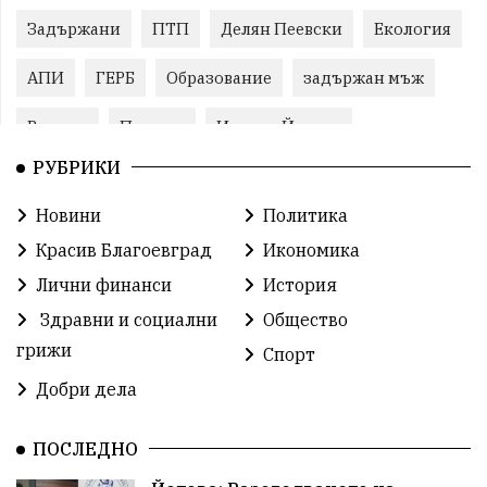
Задържани
ПТП
Делян Пеевски
Екология
АПИ
ГЕРБ
Образование
задържан мъж
Ремонт
Пожари
Илияна Йотова
РУБРИКИ
Традиции
Култура
Протест
МВР
Новини
Политика
Прокуратура
Бойко Борисов
Красив Благоевград
Икономика
Методи Байкушев
Кресна
Лични финанси
История
Здравни и социални
Общество
Министерски съвет
Избори
Икономика
грижи
Спорт
побой
алкохол
проверка
Новини
Добри дела
Общински съвет
избори 2026
Земеделие
ПОСЛЕДНО
Арест
Ученици
Красив Благоевград