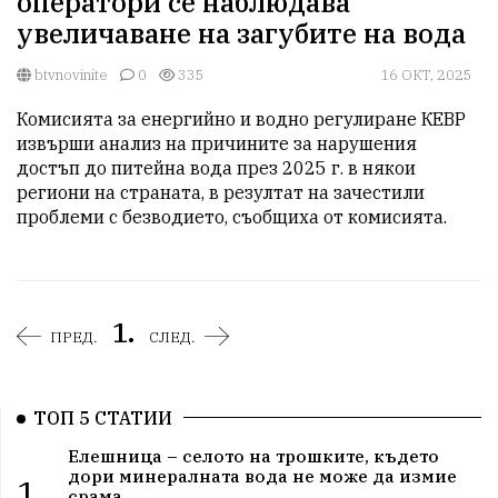
оператори се наблюдава
увеличаване на загубите на вода
btvnovinite
0
335
16 ОКТ, 2025
Комисията за енергийно и водно регулиране КЕВР 
извърши анализ на причините за нарушения 
достъп до питейна вода през 2025 г. в някои 
региони на страната, в резултат на зачестили 
проблеми с безводието, съобщиха от комисията.
1.
ПРЕД.
СЛЕД.
ТОП 5 СТАТИИ
Елешница – селото на трошките, където
дори минералната вода не може да измие
1.
срама