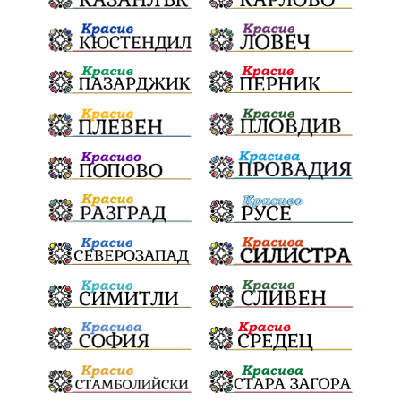
Конституционен съд
ВиК
Стефан Апостолов
Радослав Ревански
пострадали
МРРБ
ИвелинМихайлов
АнгелинаПопова
Социална политика
партия "Мафия"
Съд
Сигурност
Училища
Доброволци
културно наследство
Задържане под стража
Хаджидимово
РуменРадев
автомобил
Росен Желязков
грабеж
справедливост
#Земеделие
социални услуги
животновъдство
палеж
ЮЗУ
празници