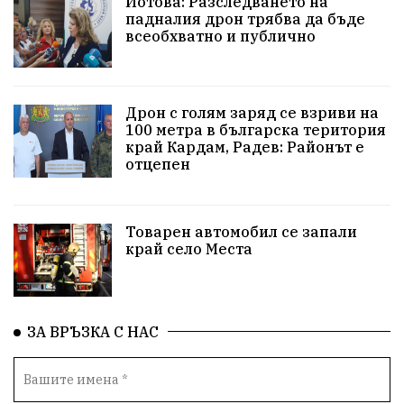
Йотова: Разследването на
падналия дрон трябва да бъде
#Земеделие
Красива България
АМ Струма
всеобхватно и публично
Белица
РСПБЗН
пострадал
Красивите медии
Живот
Дрон с голям заряд се взриви на
100 метра в българска територия
край Кардам, Радев: Районът е
досъдебно производство
Добро дело
отцепен
Благотворителност
Апостол Апостолов
Репресии
домашно насилие
фолклор
Товарен автомобил се запали
край село Места
Пътна безопасност
ГДБОП
Проверки
здравеопазване
Росен Желязков
БАБХ
ЗА ВРЪЗКА С НАС
Фестивал
Народно събрание
Концерт
Вандализъм
Андрей Гюров
Инфраструктура