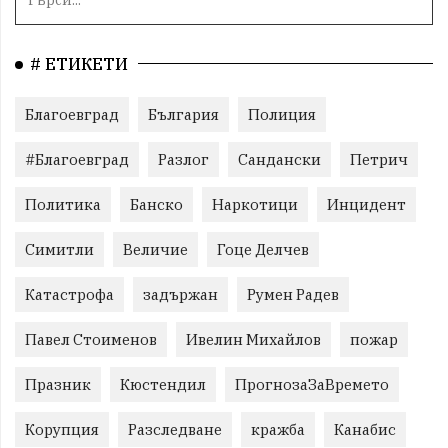
# ЕТИКЕТИ
Благоевград
България
Полиция
#Благоевград
Разлог
Сандански
Петрич
Политика
Банско
Наркотици
Инцидент
Симитли
Величие
Гоце Делчев
Катастрофа
задържан
Румен Радев
Павел Стоименов
Ивелин Михайлов
пожар
Празник
Кюстендил
ПрогнозаЗаВремето
Корупция
Разследване
кражба
Канабис