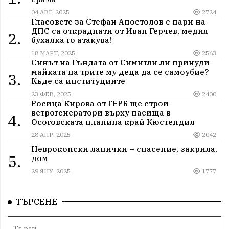
04 АВГ, 2025
2724
Гласовете за Стефан Апостолов с пари на
ДПС са откраднати от Иван Герчев, медия
2.
бухалка го атакува!
18 МАРТ, 2025
2563
Синът на Гъндата от Симитли ли принуди
майката на трите му деца да се самоубие?
3.
Къде са институциите
23 ФЕВ, 2025
2400
Росица Кирова от ГЕРБ ще строи
ветрогенератори върху пасища в
4.
Осоговската планина край Кюстендил
28 АПР, 2025
2042
Неврокопски лапички – спасение, закрила,
5.
дом
29 ЯНУ, 2025
1777
ТЪРСЕНЕ