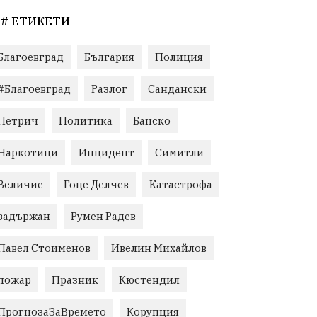
# ЕТИКЕТИ
Благоевград
България
Полиция
#Благоевград
Разлог
Сандански
Петрич
Политика
Банско
Наркотици
Инцидент
Симитли
Величие
Гоце Делчев
Катастрофа
задържан
Румен Радев
Павел Стоименов
Ивелин Михайлов
пожар
Празник
Кюстендил
ПрогнозаЗаВремето
Корупция