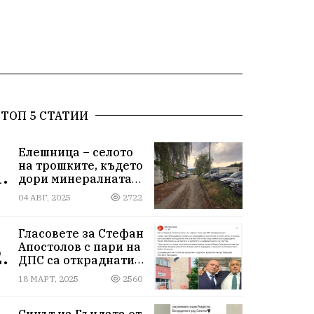
ТОП 5 СТАТИИ
Елешница – селото
на трошките, където
.
дори минералната
вода не може да
04 АВГ, 2025
2722
измие срама
Гласовете за Стефан
Апостолов с пари на
.
ДПС са откраднати
от Иван Герчев,
18 МАРТ, 2025
2560
медия бухалка го
атакува!
Синът на Гъндата от