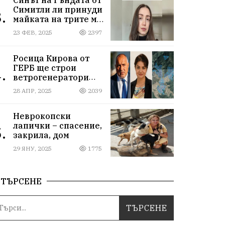
Симитли ли принуди
.
майката на трите му
деца да се самоубие?
23 ФЕВ, 2025
2397
Къде са
институциите
Росица Кирова от
ГЕРБ ще строи
.
ветрогенератори
върху пасища в
28 АПР, 2025
2039
Осоговската планина
край Кюстендил
Неврокопски
лапички – спасение,
.
закрила, дом
29 ЯНУ, 2025
1775
ТЪРСЕНЕ