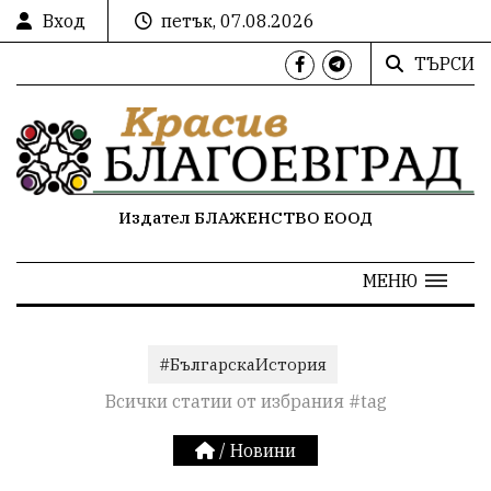
Вход
петък, 07.08.2026
ТЪРСИ
Издател БЛАЖЕНСТВО ЕООД
МЕНЮ
#БългарскаИстория
Всички статии от избрания #tag
/
Новини