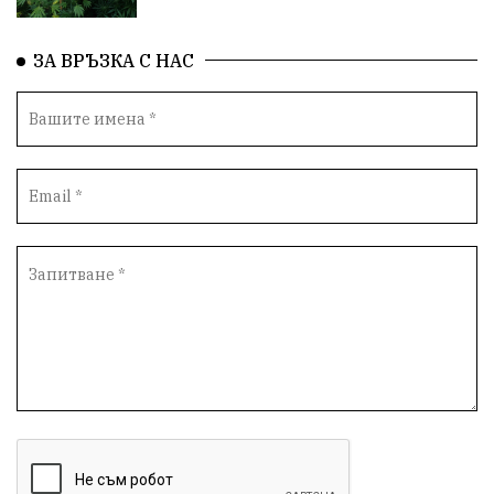
Народно събрание
Концерт
Вандализъм
ЗА ВРЪЗКА С НАС
БАБХ
Фестивал
Андрей Гюров
Инфраструктура
Протести
инциденти
Дупница
Оставка
пиян шофьор
Бюджет 2026
Нападение
Изложба
Скандал
Окръжен съд
Спорт
Туризъм
Община Симитли
Общество
евро
Пиринско
насилие
КресненскоДефиле
Обществени Поръчки
марихуана
Превенция
Илинденци
Пирин
Югозапад
Моторист