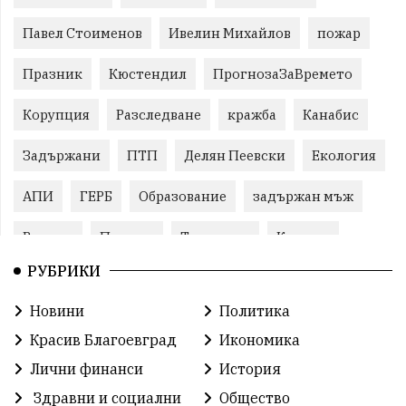
Павел Стоименов
Ивелин Михайлов
пожар
Празник
Кюстендил
ПрогнозаЗаВремето
Корупция
Разследване
кражба
Канабис
Задържани
ПТП
Делян Пеевски
Екология
АПИ
ГЕРБ
Образование
задържан мъж
Ремонт
Пожари
Традиции
Култура
РУБРИКИ
Илияна Йотова
Протест
МВР
Новини
Политика
Бойко Борисов
Методи Байкушев
Красив Благоевград
Икономика
Прокуратура
Кресна
Министерски съвет
Лични финанси
История
Здравни и социални
Общество
Избори
Икономика
побой
алкохол