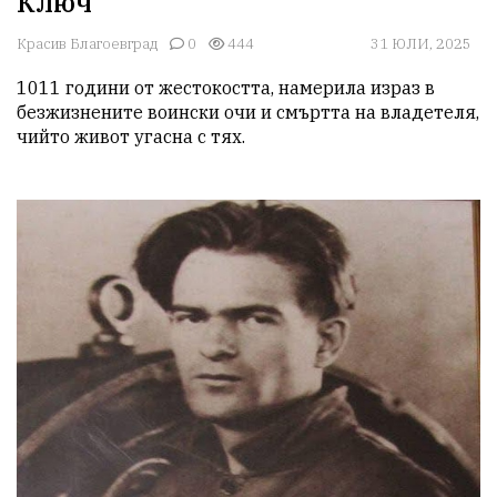
Ключ
Красив Благоевград
0
444
31 ЮЛИ, 2025
1011 години от жестокостта, намерила израз в 
безжизнените воински очи и смъртта на владетеля, 
чийто живот угасна с тях.