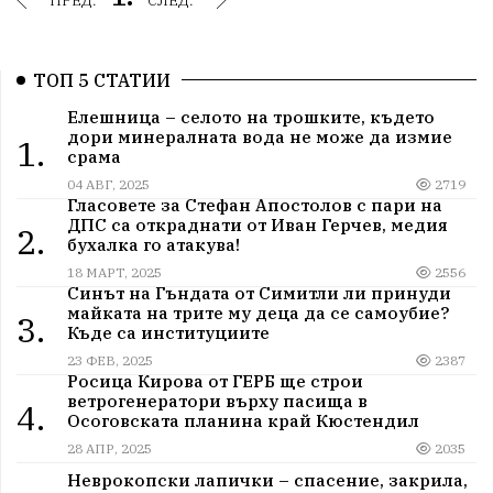
ТОП 5 СТАТИИ
Елешница – селото на трошките, където
дори минералната вода не може да измие
1.
срама
04 АВГ, 2025
2719
Гласовете за Стефан Апостолов с пари на
ДПС са откраднати от Иван Герчев, медия
2.
бухалка го атакува!
18 МАРТ, 2025
2556
Синът на Гъндата от Симитли ли принуди
майката на трите му деца да се самоубие?
3.
Къде са институциите
23 ФЕВ, 2025
2387
Росица Кирова от ГЕРБ ще строи
ветрогенератори върху пасища в
4.
Осоговската планина край Кюстендил
28 АПР, 2025
2035
Неврокопски лапички – спасение, закрила,