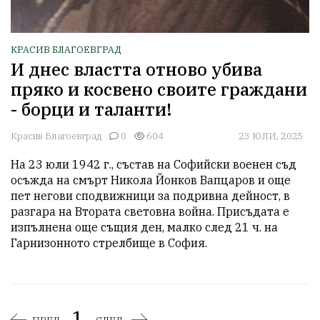
КРАСИВ БЛАГОЕВГРАД
И днес властта отново убива
пряко и косвено своите граждани
- борци и таланти!
Красив Благоевград
0
604
23 ЮЛИ, 2025
На 23 юли 1942 г., състав на Софийски военен съд 
осъжда на смърт Никола Йонков Вапцаров и още 
пет негови сподвижници за подривна дейност, в 
разгара на Втората световна война. Присъдата е 
изпълнена още същия ден, малко след 21 ч. на 
Гарнизонното стрелбище в София. 
1.
ПРЕД.
СЛЕД.