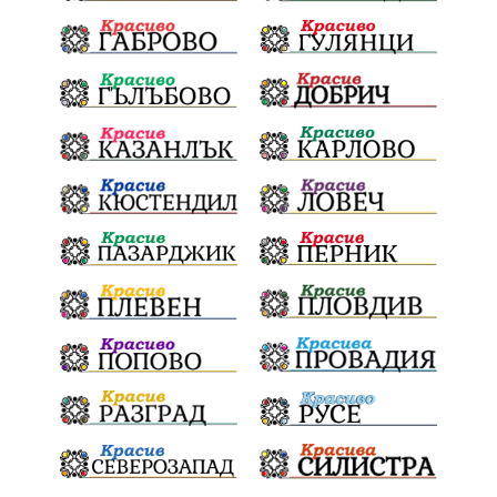
обществена поръчка
Украйна
Измама
Е79
престъпление
Георги Динев
Великден 2025
почит
Актуално
История
Конституционен съд
ВиК
Стефан Апостолов
Радослав Ревански
пострадали
МРРБ
ИвелинМихайлов
АнгелинаПопова
Социална политика
партия "Мафия"
Съд
Сигурност
Училища
Доброволци
културно наследство
Задържане под стража