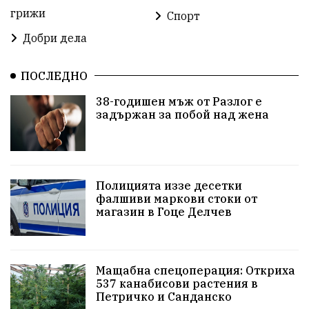
грижи
Спорт
проверка
Новини
Общински съвет
Добри дела
избори 2026
Земеделие
Ученици
Арест
ПОСЛЕДНО
Красив Благоевград
#Земеделие
38-годишен мъж от Разлог е
задържан за побой над жена
Красива България
АМ Струма
Белица
РСПБЗН
Красивите медии
Живот
досъдебно производство
Добро дело
Полицията иззе десетки
фалшиви маркови стоки от
магазин в Гоце Делчев
Благотворителност
Апостол Апостолов
Репресии
фолклор
пострадал
Мащабна спецоперация: Откриха
домашно насилие
Пътна безопасност
ГДБОП
537 канабисови растения в
Петричко и Санданско
Проверки
здравеопазване
Росен Желязков