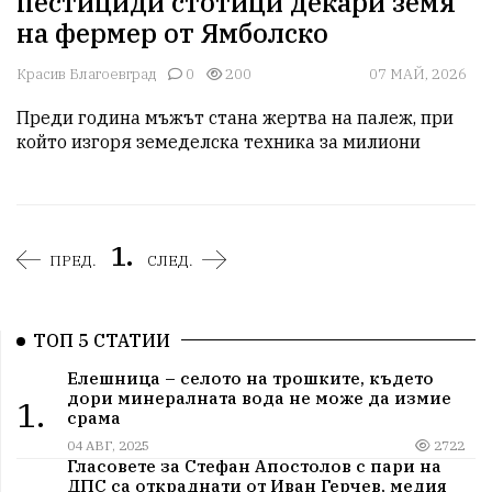
пестициди стотици декари земя
на фермер от Ямболско
Красив Благоевград
0
200
07 МАЙ, 2026
Преди година мъжът стана жертва на палеж, при 
който изгоря земеделска техника за милиони
1.
ПРЕД.
СЛЕД.
ТОП 5 СТАТИИ
Елешница – селото на трошките, където
дори минералната вода не може да измие
1.
срама
04 АВГ, 2025
2722
Гласовете за Стефан Апостолов с пари на
ДПС са откраднати от Иван Герчев, медия