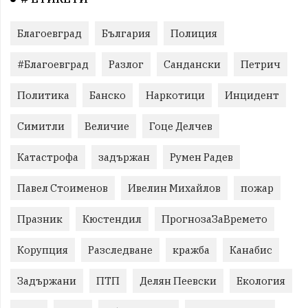
Благоевград
България
Полиция
#Благоевград
Разлог
Сандански
Петрич
Политика
Банско
Наркотици
Инцидент
Симитли
Величие
Гоце Делчев
Катастрофа
задържан
Румен Радев
Павел Стоименов
Ивелин Михайлов
пожар
Празник
Кюстендил
ПрогнозаЗаВремето
Корупция
Разследване
кражба
Канабис
Задържани
ПТП
Делян Пеевски
Екология