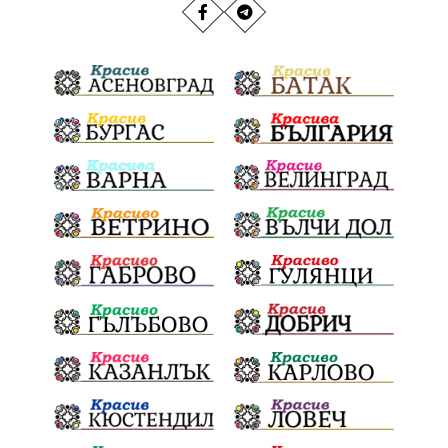
РИОСВ
Якоруда
Наводнения
задържана
Благоевградска област
Национален празник
Политическа криза
Струмяни
Гордост
трафик
НАП
Сияна
Акция
Пешеходец
убийство
археология
замърсяване
Издирване
заплахи
Хераклея Синтика
обществена поръчка
Украйна
Измама
Е79
престъпление
Георги Динев
Великден 2025
почит
Актуално
История
Конституционен съд
ВиК
Стефан Апостолов