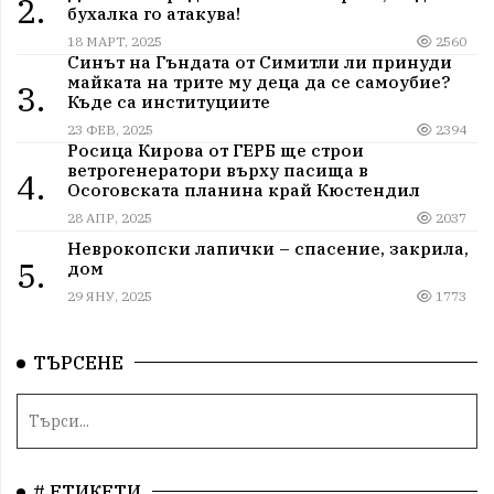
2.
бухалка го атакува!
18 МАРТ, 2025
2560
Синът на Гъндата от Симитли ли принуди
майката на трите му деца да се самоубие?
3.
Къде са институциите
23 ФЕВ, 2025
2394
Росица Кирова от ГЕРБ ще строи
ветрогенератори върху пасища в
4.
Осоговската планина край Кюстендил
28 АПР, 2025
2037
Неврокопски лапички – спасение, закрила,
5.
дом
29 ЯНУ, 2025
1773
ТЪРСЕНЕ
# ЕТИКЕТИ