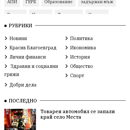
АПИ
ГЕРБ
Образование
задържан мъж
Ремонт
Пожари
Традиции
Култура
РУБРИКИ
Илияна Йотова
Протест
МВР
Новини
Политика
Прокуратура
Бойко Борисов
Красив Благоевград
Икономика
Методи Байкушев
Кресна
Лични финанси
История
Здравни и социални
Общество
Министерски съвет
Избори
Икономика
грижи
Спорт
побой
алкохол
проверка
Новини
Добри дела
Общински съвет
избори 2026
Земеделие
ПОСЛЕДНО
Ученици
Арест
Красив Благоевград
Товарен автомобил се запали
край село Места
#Земеделие
Красива България
АМ Струма