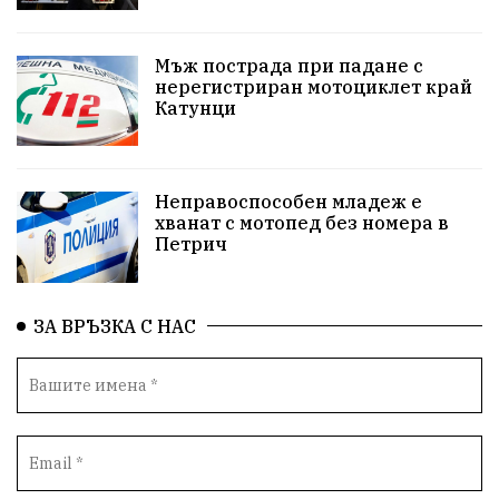
Белица
РСПБЗН
пострадал
Красивите медии
Живот
Мъж пострада при падане с
нерегистриран мотоциклет край
Катунци
досъдебно производство
Добро дело
Благотворителност
Апостол Апостолов
Неправоспособен младеж е
Репресии
домашно насилие
фолклор
хванат с мотопед без номера в
Петрич
Пътна безопасност
ГДБОП
Проверки
здравеопазване
Росен Желязков
БАБХ
ЗА ВРЪЗКА С НАС
Фестивал
Народно събрание
Концерт
Вандализъм
Андрей Гюров
Инфраструктура
Протести
инциденти
Дупница
Оставка