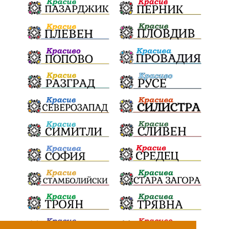
Радослав Ревански
пострадали
МРРБ
ИвелинМихайлов
АнгелинаПопова
Социална политика
партия "Мафия"
Съд
Сигурност
Училища
Доброволци
културно наследство
Задържане под стража
Хаджидимово
РуменРадев
автомобил
Росен Желязков
грабеж
справедливост
#Земеделие
социални услуги
животновъдство
палеж
ЮЗУ
празници
Вот на недоверие
Дете
Пияни шофьори