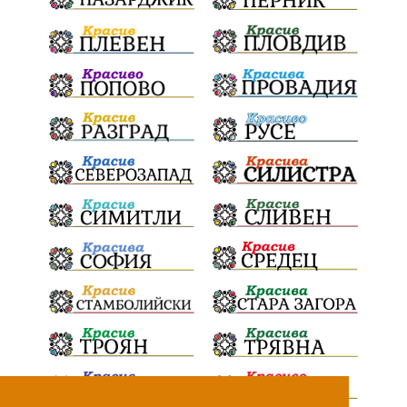
ИвелинМихайлов
АнгелинаПопова
Социална политика
партия "Мафия"
Съд
Сигурност
Училища
Доброволци
културно наследство
Задържане под стража
Хаджидимово
РуменРадев
автомобил
Росен Желязков
грабеж
справедливост
#Земеделие
социални услуги
животновъдство
палеж
ЮЗУ
празници
Дете
Безплатни прегледи
Вот на недоверие
Пияни шофьори
Министерство на земеделието