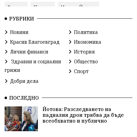
Ремонт
Пожари
Илияна Йотова
РУБРИКИ
Традиции
Култура
Протест
МВР
Новини
Политика
Прокуратура
Бойко Борисов
Красив Благоевград
Икономика
Методи Байкушев
Кресна
Лични финанси
История
Здравни и социални
Общество
Министерски съвет
Избори
Икономика
грижи
Спорт
побой
алкохол
проверка
Новини
Добри дела
Общински съвет
избори 2026
Земеделие
ПОСЛЕДНО
Арест
Ученици
Красив Благоевград
Йотова: Разследването на
падналия дрон трябва да бъде
#Земеделие
Красива България
АМ Струма
всеобхватно и публично
Белица
РСПБЗН
пострадал