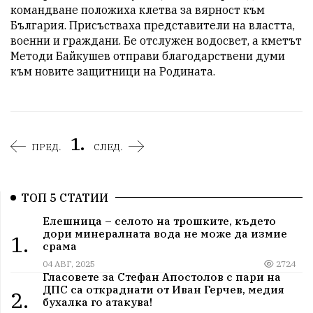
командване положиха клетва за вярност към 
България. Присъстваха представители на властта, 
военни и граждани. Бе отслужен водосвет, а кметът 
Методи Байкушев отправи благодарствени думи 
към новите защитници на Родината.
1.
ПРЕД.
СЛЕД.
ТОП 5 СТАТИИ
Елешница – селото на трошките, където
дори минералната вода не може да измие
1.
срама
04 АВГ, 2025
2724
Гласовете за Стефан Апостолов с пари на
ДПС са откраднати от Иван Герчев, медия
2.
бухалка го атакува!