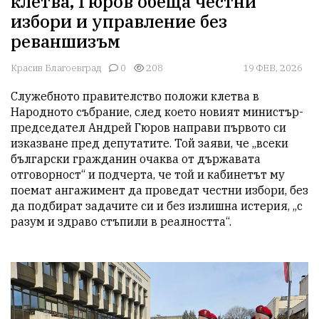
клетва, Гюров обеща честни
избори и управление без
реваншизъм
Красив Благоевград
0
208
19 ФЕВ, 2026
Служебното правителство положи клетва в 
Народното събрание, след което новият министър-
председател Андрей Гюров направи първото си 
изказване пред депутатите. Той заяви, че „всеки 
български гражданин очаква от държавата 
отговорност“ и подчерта, че той и кабинетът му 
поемат ангажимент да проведат честни избори, без 
да подбират задачите си и без излишна истерия, „с 
разум и здраво стъпили в реалността“.