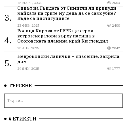
18 МАРТ, 2025
2563
Синът на Гъндата от Симитли ли принуди
майката на трите му деца да се самоубие?
3.
Къде са институциите
23 ФЕВ, 2025
2400
Росица Кирова от ГЕРБ ще строи
ветрогенератори върху пасища в
4.
Осоговската планина край Кюстендил
28 АПР, 2025
2042
Неврокопски лапички – спасение, закрила,
5.
дом
29 ЯНУ, 2025
1777
ТЪРСЕНЕ
# ЕТИКЕТИ