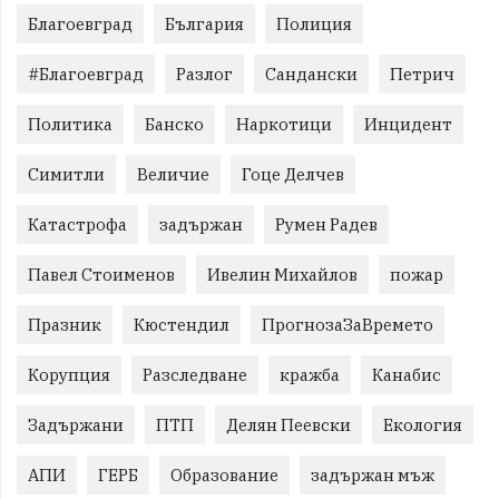
Благоевград
България
Полиция
#Благоевград
Разлог
Сандански
Петрич
Политика
Банско
Наркотици
Инцидент
Симитли
Величие
Гоце Делчев
Катастрофа
задържан
Румен Радев
Павел Стоименов
Ивелин Михайлов
пожар
Празник
Кюстендил
ПрогнозаЗаВремето
Корупция
Разследване
кражба
Канабис
Задържани
ПТП
Делян Пеевски
Екология
АПИ
ГЕРБ
Образование
задържан мъж