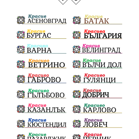
Благоевградска област
Национален празник
Политическа криза
Струмяни
Гордост
трафик
НАП
Сияна
Акция
Пешеходец
убийство
археология
замърсяване
Издирване
заплахи
Хераклея Синтика
обществена поръчка
Украйна
Измама
Е79
Георги Динев
престъпление
Великден 2025
почит
Актуално
История
Конституционен съд
ВиК
Стефан Апостолов
Радослав Ревански
пострадали
МРРБ