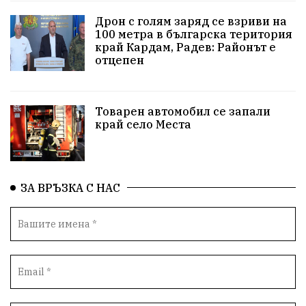
Красивите медии
Живот
Дрон с голям заряд се взриви на
100 метра в българска територия
край Кардам, Радев: Районът е
досъдебно производство
Добро дело
отцепен
Благотворителност
Апостол Апостолов
Репресии
домашно насилие
фолклор
Товарен автомобил се запали
край село Места
Пътна безопасност
ГДБОП
Проверки
здравеопазване
Росен Желязков
БАБХ
ЗА ВРЪЗКА С НАС
Фестивал
Народно събрание
Концерт
Вандализъм
Андрей Гюров
Инфраструктура
Протести
инциденти
Дупница
Оставка
пиян шофьор
Бюджет 2026
Нападение