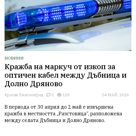
НОВИНИ
Кражба на маркуч от изкоп за
оптичен кабел между Дъбница и
Долно Дряново
Красив Благоевград
0
128
04 МАЙ, 2026
В периода от 30 април до 2 май е извършена 
кражба в местността „Разстовица“, разположена 
между селата Дъбница и Долно Дряново.