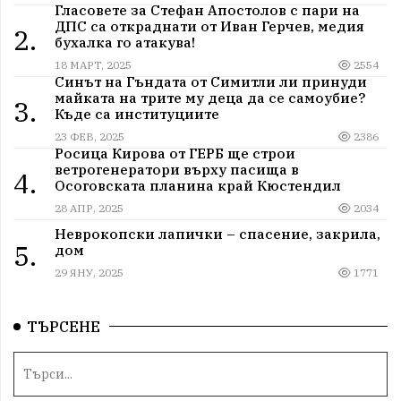
Гласовете за Стефан Апостолов с пари на
ДПС са откраднати от Иван Герчев, медия
2.
бухалка го атакува!
18 МАРТ, 2025
2554
Синът на Гъндата от Симитли ли принуди
майката на трите му деца да се самоубие?
3.
Къде са институциите
23 ФЕВ, 2025
2386
Росица Кирова от ГЕРБ ще строи
ветрогенератори върху пасища в
4.
Осоговската планина край Кюстендил
28 АПР, 2025
2034
Неврокопски лапички – спасение, закрила,
5.
дом
29 ЯНУ, 2025
1771
ТЪРСЕНЕ