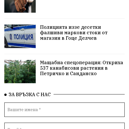
РСПБЗН
Красивите медии
Живот
досъдебно производство
Добро дело
Полицията иззе десетки
фалшиви маркови стоки от
магазин в Гоце Делчев
Благотворителност
Апостол Апостолов
Репресии
фолклор
пострадал
Мащабна спецоперация: Откриха
домашно насилие
Пътна безопасност
ГДБОП
537 канабисови растения в
Петричко и Санданско
Проверки
здравеопазване
Росен Желязков
Народно събрание
Концерт
Вандализъм
ЗА ВРЪЗКА С НАС
БАБХ
Фестивал
Андрей Гюров
Инфраструктура
Протести
инциденти