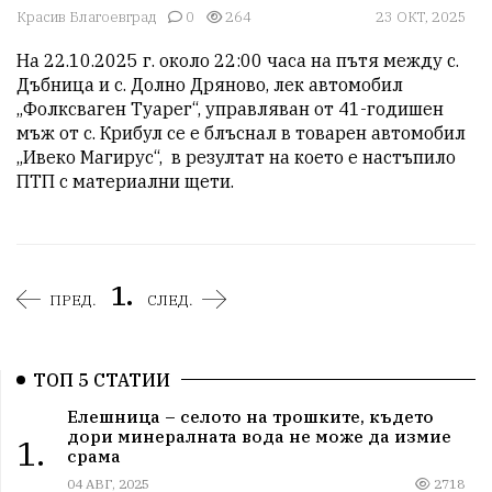
Красив Благоевград
0
264
23 ОКТ, 2025
На 22.10.2025 г. около 22:00 часа на пътя между с. 
Дъбница и с. Долно Дряново, лек автомобил 
„Фолксваген Туарег“, управляван от 41-годишен 
мъж от с. Крибул се е блъснал в товарен автомобил 
„Ивеко Магирус“,  в резултат на което е настъпило 
ПТП с материални щети.
1.
ПРЕД.
СЛЕД.
ТОП 5 СТАТИИ
Елешница – селото на трошките, където
дори минералната вода не може да измие
1.
срама
04 АВГ, 2025
2718