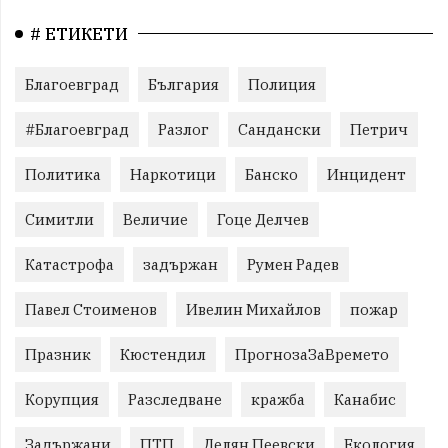
# ЕТИКЕТИ
Благоевград
България
Полиция
#Благоевград
Разлог
Сандански
Петрич
Политика
Наркотици
Банско
Инцидент
Симитли
Величие
Гоце Делчев
Катастрофа
задържан
Румен Радев
Павел Стоименов
Ивелин Михайлов
пожар
Празник
Кюстендил
ПрогнозаЗаВремето
Корупция
Разследване
кражба
Канабис
Задържани
ПТП
Делян Пеевски
Екология