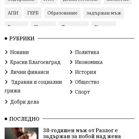
АПИ
ГЕРБ
Образование
задържан мъж
Ремонт
Пожари
Традиции
Култура
РУБРИКИ
Илияна Йотова
Протест
МВР
Новини
Политика
Бойко Борисов
Методи Байкушев
Красив Благоевград
Икономика
Прокуратура
Кресна
Министерски съвет
Лични финанси
История
Здравни и социални
Общество
Избори
Икономика
побой
алкохол
грижи
Спорт
проверка
Новини
Общински съвет
Добри дела
избори 2026
Земеделие
Ученици
Арест
ПОСЛЕДНО
Красив Благоевград
#Земеделие
38-годишен мъж от Разлог е
задържан за побой над жена
Красива България
АМ Струма
Белица