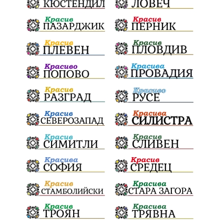
Конституционен съд
ВиК
Стефан Апостолов
Радослав Ревански
пострадали
МРРБ
ИвелинМихайлов
АнгелинаПопова
Социална политика
партия "Мафия"
Съд
Сигурност
Училища
Доброволци
културно наследство
Задържане под стража
Хаджидимово
РуменРадев
автомобил
Росен Желязков
грабеж
справедливост
#Земеделие
социални услуги
животновъдство
палеж
ЮЗУ
празници