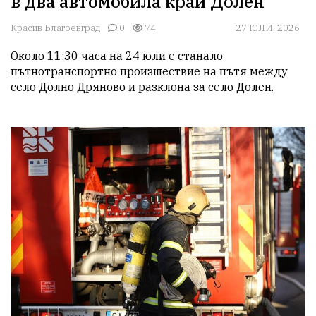
в два автомобила край Долен
Красив Благоевград
0
74
27 ЮЛИ, 2026
Около 11:30 часа на 24 юли е станало 
пътнотранспортно произшествие на пътя между 
село Долно Дряново и разклона за село Долен.