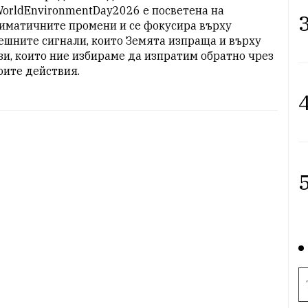
orldEnvironmentDay2026 е посветена на 
3
иматичните промени и се фокусира върху 
ешните сигнали, които Земята изпраща и върху 
зи, които ние избираме да изпратим обратно чрез 
оите действия.
4
5