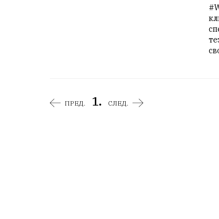
#W
кл
сп
те
св
1.
ПРЕД.
СЛЕД.