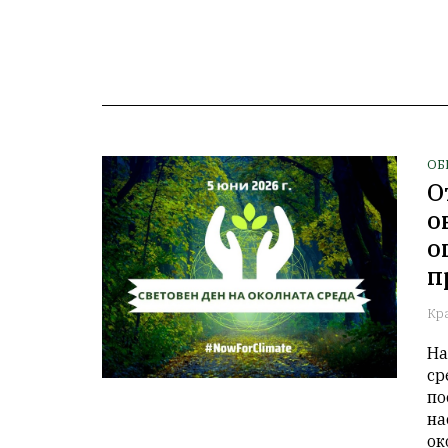
ОБ
О
о
о
п
Кр
На
ср
по
на
ок