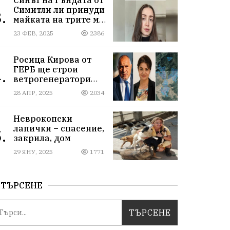
Симитли ли принуди
.
майката на трите му
деца да се самоубие?
23 ФЕВ, 2025
2386
Къде са
институциите
Росица Кирова от
ГЕРБ ще строи
.
ветрогенератори
върху пасища в
28 АПР, 2025
2034
Осоговската планина
край Кюстендил
Неврокопски
лапички – спасение,
.
закрила, дом
29 ЯНУ, 2025
1771
ТЪРСЕНЕ