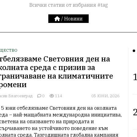
Всички статии от избрания #tag
/
Новини
ЩЕСТВО
тбелязваме Световния ден на
колната среда с призив за
1
граничаване на климатичните
ромени
асив Благоевград
0
114
05 ЮНИ, 2026
 5 юни отбелязваме Световния ден на околната 
2
еда – най-мащабната международна инициатива, 
светена на опазването на природата и 
сърчаването на устойчивото поведение към 
олната среда. Тазгодишната глобална кампания 