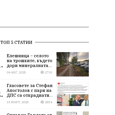
ТОП 5 СТАТИИ
Елешница – селото
на трошките, където
.
дори минералната
вода не може да
04 АВГ, 2025
2718
измие срама
Гласовете за Стефан
Апостолов с пари на
.
ДПС са откраднати
от Иван Герчев,
18 МАРТ, 2025
2554
медия бухалка го
атакува!
Синът на Гъндата от