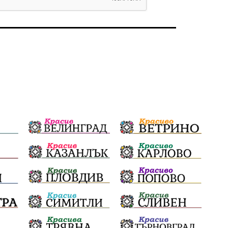
избори 2026
Земеделие
Ученици
Арест
Красив Благоевград
#Земеделие
Красива България
АМ Струма
Белица
РСПБЗН
Красивите медии
Живот
досъдебно производство
Добро дело
Благотворителност
Апостол Апостолов
Репресии
фолклор
пострадал
домашно насилие
Пътна безопасност
ГДБОП
Проверки
здравеопазване