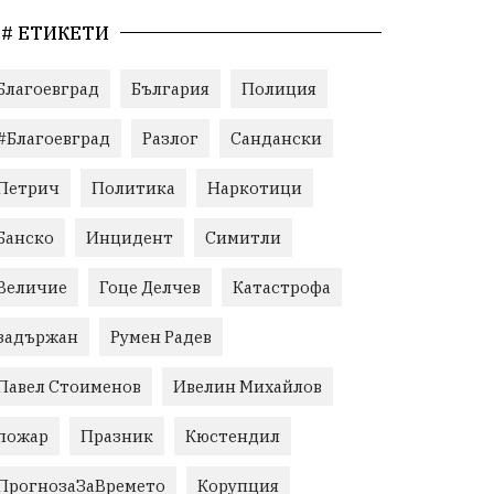
# ЕТИКЕТИ
Благоевград
България
Полиция
#Благоевград
Разлог
Сандански
Петрич
Политика
Наркотици
Банско
Инцидент
Симитли
Величие
Гоце Делчев
Катастрофа
задържан
Румен Радев
Павел Стоименов
Ивелин Михайлов
пожар
Празник
Кюстендил
ПрогнозаЗаВремето
Корупция