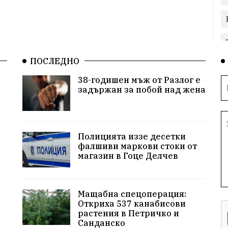
ПОСЛЕДНО
38-годишен мъж от Разлог е
задържан за побой над жена
Полицията иззе десетки
фалшиви маркови стоки от
магазин в Гоце Делчев
Мащабна спецоперация:
Откриха 537 канабисови
растения в Петричко и
Санданско