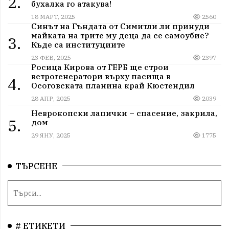
2.
бухалка го атакува!
18 МАРТ, 2025
2560
Синът на Гъндата от Симитли ли принуди
майката на трите му деца да се самоубие?
3.
Къде са институциите
23 ФЕВ, 2025
2397
Росица Кирова от ГЕРБ ще строи
ветрогенератори върху пасища в
4.
Осоговската планина край Кюстендил
28 АПР, 2025
2039
Неврокопски лапички – спасение, закрила,
5.
дом
29 ЯНУ, 2025
1775
ТЪРСЕНЕ
# ЕТИКЕТИ