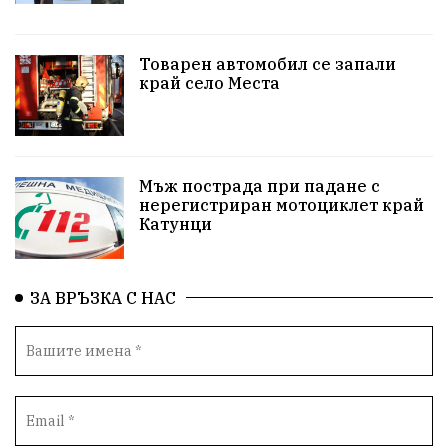
Белица
РСПБЗН
пострадал
Красивите медии
Живот
Товарен автомобил се запали
край село Места
досъдебно производство
Добро дело
Благотворителност
Апостол Апостолов
Репресии
домашно насилие
фолклор
Мъж пострада при падане с
нерегистриран мотоциклет край
Катунци
Пътна безопасност
ГДБОП
Проверки
здравеопазване
Росен Желязков
БАБХ
ЗА ВРЪЗКА С НАС
Фестивал
Народно събрание
Концерт
Вандализъм
Андрей Гюров
Инфраструктура
Протести
инциденти
Дупница
Оставка