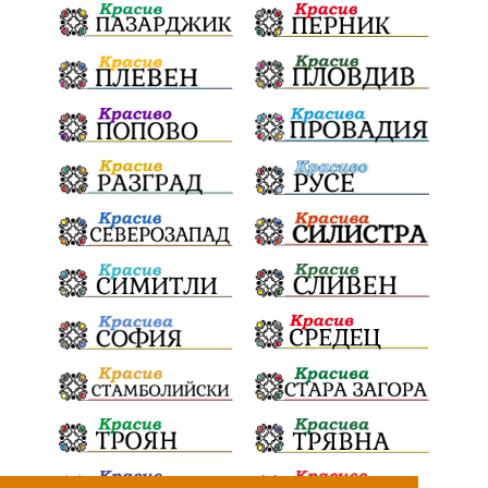
Радослав Ревански
пострадали
МРРБ
ИвелинМихайлов
АнгелинаПопова
Социална политика
партия "Мафия"
Съд
Сигурност
Училища
Доброволци
културно наследство
Задържане под стража
Хаджидимово
РуменРадев
автомобил
Росен Желязков
грабеж
справедливост
#Земеделие
социални услуги
животновъдство
палеж
ЮЗУ
празници
Дете
Безплатни прегледи
Вот на недоверие