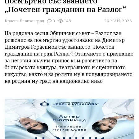
посмъртно със званието
„Почетен гражданин на Разлог“
Красив Благоевград
0
148
29 МАЙ, 2026
На редовна сесия Общински съвет – Разлог взе 
решение за посмъртно удостояване на Димитър 
Димитров Герасимов със званието „Почетен 
гражданин на град Разлог“. Отличието е признание 
за неговия значим принос към развитието на 
българската култура, театралното и сценичното 
изкуство, както и за ролята му в популяризирането 
на родния му град на национално ниво.