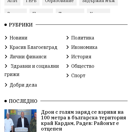
АПИ
ГЕРБ
Образование
задържан мъж
Ремонт
Пожари
Традиции
Култура
РУБРИКИ
Илияна Йотова
Протест
МВР
Новини
Политика
Прокуратура
Бойко Борисов
Красив Благоевград
Икономика
Методи Байкушев
Кресна
Лични финанси
История
Здравни и социални
Общество
Министерски съвет
Избори
Икономика
грижи
Спорт
побой
алкохол
проверка
Новини
Добри дела
Общински съвет
избори 2026
Земеделие
ПОСЛЕДНО
Арест
Ученици
Красив Благоевград
Дрон с голям заряд се взриви на
100 метра в българска територия
#Земеделие
Красива България
АМ Струма
край Кардам, Радев: Районът е
отцепен