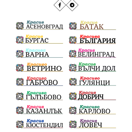
РИОСВ
Якоруда
Наводнения
задържана
Благоевградска област
Национален празник
Политическа криза
Струмяни
Гордост
трафик
НАП
Сияна
Акция
Пешеходец
убийство
археология
замърсяване
Издирване
заплахи
Хераклея Синтика
обществена поръчка
Украйна
Измама
Е79
Георги Динев
престъпление
Великден 2025
почит
Актуално
История
Конституционен съд
ВиК
Стефан Апостолов