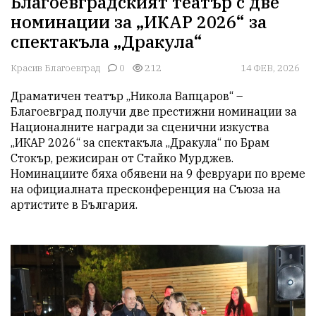
Благоевградският театър с две
номинации за „ИКАР 2026“ за
спектакъла „Дракула“
Красив Благоевград
0
212
14 ФЕВ, 2026
Драматичен театър „Никола Вапцаров“ – 
Благоевград получи две престижни номинации за 
Националните награди за сценични изкуства 
„ИКАР 2026“ за спектакъла „Дракула“ по Брам 
Стокър, режисиран от Стайко Мурджев. 
Номинациите бяха обявени на 9 февруари по време 
на официалната пресконференция на Съюза на 