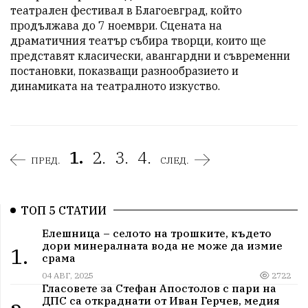
театрален фестивал в Благоевград, който 
продължава до 7 ноември. Сцената на 
драматичния театър събира творци, които ще 
представят класически, авангардни и съвременни 
постановки, показващи разнообразието и 
динамиката на театралното изкуство.
1.
2.
3.
4.
ПРЕД.
СЛЕД.
ТОП 5 СТАТИИ
Елешница – селото на трошките, където
дори минералната вода не може да измие
1.
срама
04 АВГ, 2025
2722
Гласовете за Стефан Апостолов с пари на
ДПС са откраднати от Иван Герчев, медия