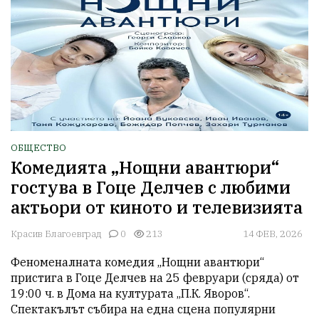
ОБЩЕСТВО
Комедията „Нощни авантюри“
гостува в Гоце Делчев с любими
актьори от киното и телевизията
Красив Благоевград
0
213
14 ФЕВ, 2026
Феноменалната комедия „Нощни авантюри“ 
пристига в Гоце Делчев на 25 февруари (сряда) от 
19:00 ч. в Дома на културата „П.К. Яворов“. 
Спектакълът събира на една сцена популярни 