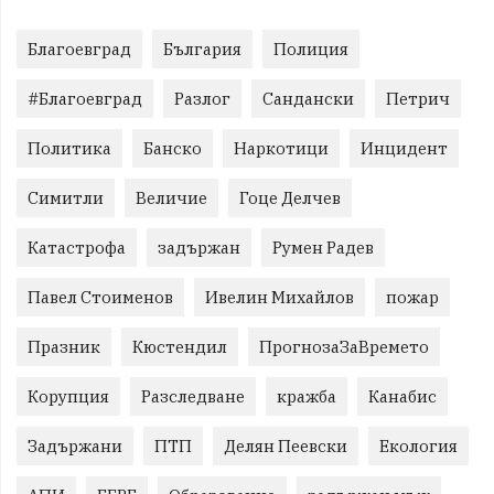
Благоевград
България
Полиция
#Благоевград
Разлог
Сандански
Петрич
Политика
Банско
Наркотици
Инцидент
Симитли
Величие
Гоце Делчев
Катастрофа
задържан
Румен Радев
Павел Стоименов
Ивелин Михайлов
пожар
Празник
Кюстендил
ПрогнозаЗаВремето
Корупция
Разследване
кражба
Канабис
Задържани
ПТП
Делян Пеевски
Екология