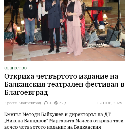
ОБЩЕСТВО
Откриха четвъртото издание на
Балканския театрален фестивал в
Благоевград
Красив Благоевград
0
279
02 НОЕ, 2025
Кметът Методи Байкушев и директорът на ДТ 
„Никола Вапцаров“ Маргарита Мачева откриха тази 
вечер четвъртото издание на Балканския 