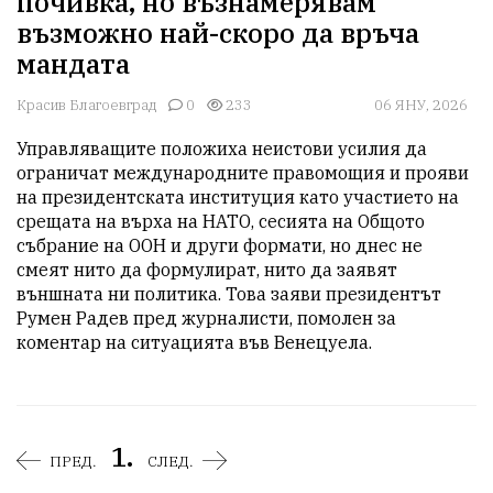
почивка, но възнамерявам
възможно най-скоро да връча
мандата
Красив Благоевград
0
233
06 ЯНУ, 2026
Управляващите положиха неистови усилия да 
ограничат международните правомощия и прояви 
на президентската институция като участието на 
срещата на върха на НАТО, сесията на Общото 
събрание на ООН и други формати, но днес не 
смеят нито да формулират, нито да заявят 
външната ни политика. Това заяви президентът 
Румен Радев пред журналисти, помолен за 
1.
ПРЕД.
СЛЕД.