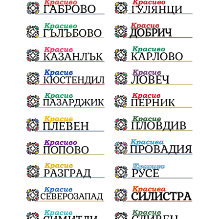
обществена поръчка
Украйна
Измама
Е79
Георги Динев
престъпление
Великден 2025
почит
Актуално
История
Конституционен съд
ВиК
Стефан Апостолов
Радослав Ревански
пострадали
МРРБ
ИвелинМихайлов
АнгелинаПопова
Социална политика
партия "Мафия"
Съд
Сигурност
Училища
Доброволци
културно наследство
Задържане под стража
Хаджидимово
РуменРадев
автомобил