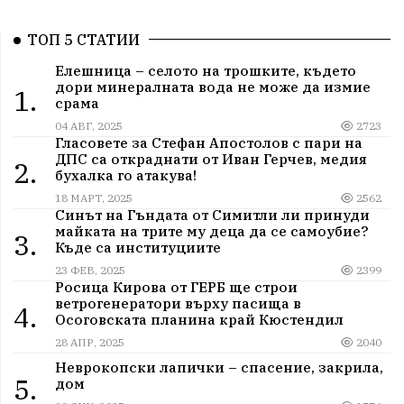
ТОП 5 СТАТИИ
Елешница – селото на трошките, където
дори минералната вода не може да измие
1.
срама
04 АВГ, 2025
2723
Гласовете за Стефан Апостолов с пари на
ДПС са откраднати от Иван Герчев, медия
2.
бухалка го атакува!
18 МАРТ, 2025
2562
Синът на Гъндата от Симитли ли принуди
майката на трите му деца да се самоубие?
3.
Къде са институциите
23 ФЕВ, 2025
2399
Росица Кирова от ГЕРБ ще строи
ветрогенератори върху пасища в
4.
Осоговската планина край Кюстендил
28 АПР, 2025
2040
Неврокопски лапички – спасение, закрила,
5.
дом