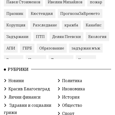
Павел Стоименов
Ивелин Михайлов
пожар
Празник
Кюстендил
ПрогнозаЗаВремето
Корупция
Разследване
кражба
Канабис
Задържани
ПТП
Делян Пеевски
Екология
АПИ
ГЕРБ
Образование
задържан мъж
Ремонт
Пожари
Традиции
Култура
РУБРИКИ
Илияна Йотова
Протест
МВР
Новини
Политика
Прокуратура
Бойко Борисов
Красив Благоевград
Икономика
Методи Байкушев
Кресна
Лични финанси
История
Здравни и социални
Общество
Министерски съвет
Избори
Икономика
грижи
Спорт