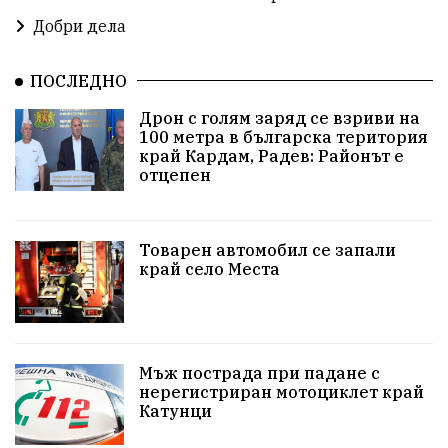
побой
алкохол
проверка
Новини
Добри дела
Общински съвет
избори 2026
Земеделие
ПОСЛЕДНО
Арест
Ученици
Красив Благоевград
Дрон с голям заряд се взриви на
100 метра в българска територия
#Земеделие
Красива България
АМ Струма
край Кардам, Радев: Районът е
отцепен
Белица
РСПБЗН
пострадал
Красивите медии
Живот
Товарен автомобил се запали
край село Места
досъдебно производство
Добро дело
Благотворителност
Апостол Апостолов
Репресии
домашно насилие
фолклор
Мъж пострада при падане с
нерегистриран мотоциклет край
Катунци
Пътна безопасност
ГДБОП
Проверки