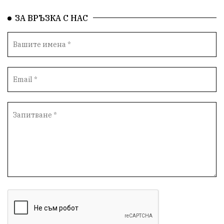
здравеопазване
Росен Желязков
БАБХ
ЗА ВРЪЗКА С НАС
Фестивал
Народно събрание
Концерт
Вандализъм
Андрей Гюров
Инфраструктура
Протести
инциденти
Дупница
Оставка
пиян шофьор
Бюджет 2026
Нападение
Изложба
Скандал
Окръжен съд
Спорт
Туризъм
Община Симитли
Общество
Пиринско
евро
насилие
Превенция
КресненскоДефиле
Обществени Поръчки
марихуана
Илинденци
Пирин
Югозапад