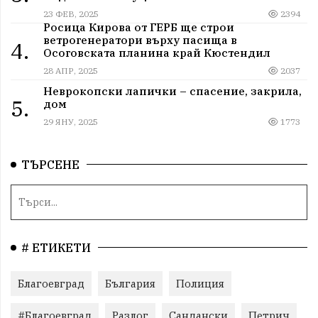
23 ФЕВ, 2025
2394
Росица Кирова от ГЕРБ ще строи
ветрогенератори върху пасища в
4.
Осоговската планина край Кюстендил
28 АПР, 2025
2037
Неврокопски лапички – спасение, закрила,
5.
дом
29 ЯНУ, 2025
1773
ТЪРСЕНЕ
# ЕТИКЕТИ
Благоевград
България
Полиция
#Благоевград
Разлог
Сандански
Петрич