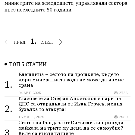
министрите на земеделието, управлявали сектора 
през последните 30 години.
1.
ПРЕД.
СЛЕД.
ТОП 5 СТАТИИ
Елешница – селото на трошките, където
дори минералната вода не може да измие
1.
срама
04 АВГ, 2025
2722
Гласовете за Стефан Апостолов с пари на
ДПС са откраднати от Иван Герчев, медия
2.
бухалка го атакува!
18 МАРТ, 2025
2560
Синът на Гъндата от Симитли ли принуди
майката на трите му деца да се самоубие?
3.
Къде са институциите