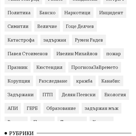
Политика
Банско
Наркотици
Инцидент
Симитли
Величие
Гоце Делчев
Катастрофа
задържан
Румен Радев
Павел Стоименов
Ивелин Михайлов
пожар
Празник
Кюстендил
ПрогнозаЗаВремето
Корупция
Разследване
кражба
Канабис
Задържани
ПТП
Делян Пеевски
Екология
АПИ
ГЕРБ
Образование
задържан мъж
Ремонт
Пожари
Традиции
Култура
РУБРИКИ
Илияна Йотова
Протест
МВР