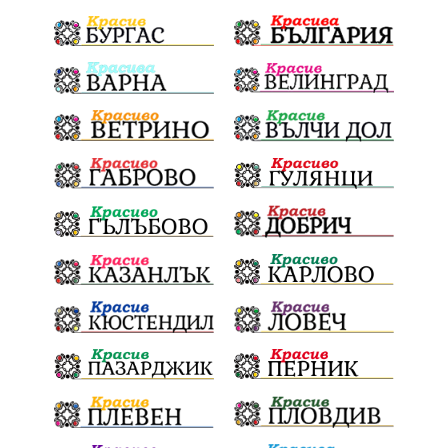
Политическа криза
Струмяни
Гордост
трафик
НАП
Сияна
Акция
Пешеходец
убийство
археология
замърсяване
Издирване
заплахи
Хераклея Синтика
обществена поръчка
Украйна
Измама
Е79
престъпление
Георги Динев
Великден 2025
почит
Актуално
История
Конституционен съд
ВиК
Стефан Апостолов
Радослав Ревански
пострадали
МРРБ
ИвелинМихайлов
АнгелинаПопова