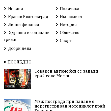
Новини
Политика
Прокуратура
Бойко Борисов
Красив Благоевград
Икономика
Методи Байкушев
Кресна
Лични финанси
История
Здравни и социални
Общество
Министерски съвет
Избори
Икономика
грижи
Спорт
побой
алкохол
проверка
Новини
Добри дела
Общински съвет
избори 2026
Земеделие
ПОСЛЕДНО
Ученици
Арест
Красив Благоевград
Товарен автомобил се запали
край село Места
#Земеделие
Красива България
АМ Струма
Белица
РСПБЗН
пострадал
Красивите медии
Живот
Мъж пострада при падане с
нерегистриран мотоциклет край
Катунци