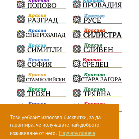
Социална политика
партия "Мафия"
Съд
Сигурност
Училища
Доброволци
културно наследство
Задържане под стража
Хаджидимово
РуменРадев
автомобил
Росен Желязков
грабеж
справедливост
#Земеделие
социални услуги
животновъдство
палеж
ЮЗУ
празници
Вот на недоверие
Дете
Пияни шофьори
Безплатни прегледи
Този уебсайт използва бисквитки, за да
гарантира, че получавате най-доброто
Министерство на земеделието
Огняново
изживяване от него.
Научете повече