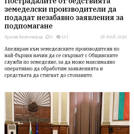
Пострадалите от бедствията
земеделски производители да
подадат незабавно заявления за
подпомагане
Красив Благоевград
0
131
25 МАЙ, 2026
Апелирам към земеделските производители по 
най-бързия начин да се свързват с Общинските 
служби по земеделие, за да може максимално 
оперативно да обработим заявленията и 
средствата да стигнат до стопаните. 