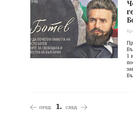
Ч
г
Б
Кр
Пр
Бъ
1 
по
за
Бъ
1.
ПРЕД.
СЛЕД.