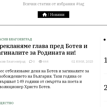
Всички статии от избрания #tag
/
Новини
АСИВ БЛАГОЕВГРАД
рекланяме глава пред Ботев и
агиналите за Родината ни!
1
асив Благоевград
0
444
02 ЮНИ, 2025
ес отбелязваме деня на Ботев и загиналите за 
вобождението на България. Тази година се 
вършват 149 години от смъртта на поета и 
2
волюционер Христо Ботев.
ЩЕСТВО