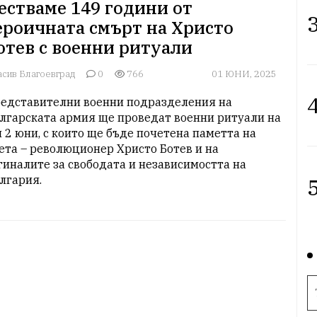
естваме 149 години от
3
ероичната смърт на Христо
отев с военни ритуали
асив Благоевград
0
766
01 ЮНИ, 2025
4
едставителни военни подразделения на 
лгарската армия ще проведат военни ритуали на 
и 2 юни, с които ще бъде почетена паметта на 
ета – революционер Христо Ботев и на 
гиналите за свободата и независимостта на 
лгария. 
5