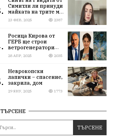
Симитли ли принуди
.
майката на трите му
деца да се самоубие?
23 ФЕВ, 2025
2387
Къде са
институциите
Росица Кирова от
ГЕРБ ще строи
.
ветрогенератори
върху пасища в
28 АПР, 2025
2035
Осоговската планина
край Кюстендил
Неврокопски
лапички – спасение,
.
закрила, дом
29 ЯНУ, 2025
1773
ТЪРСЕНЕ