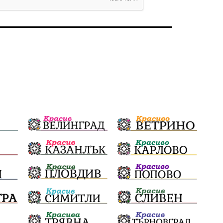
избори 2026
Земеделие
Ученици
Арест
Красив Благоевград
#Земеделие
Красива България
АМ Струма
Белица
РСПБЗН
пострадал
Красивите медии
Живот
досъдебно производство
Добро дело
Благотворителност
Апостол Апостолов
Репресии
домашно насилие
фолклор
Пътна безопасност
ГДБОП
Проверки
здравеопазване
Росен Желязков