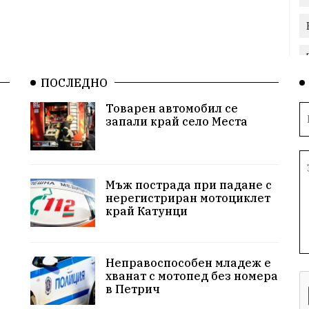
ПОСЛЕДНО
Товарен автомобил се
запали край село Места
Мъж пострада при падане с
нерегистриран мотоциклет
край Катунци
Неправоспособен младеж е
хванат с мотопед без номера
в Петрич