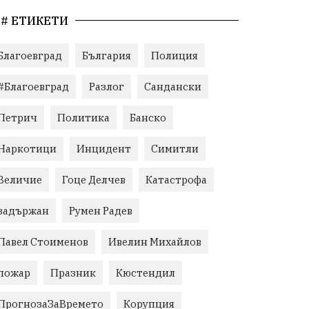
# ЕТИКЕТИ
Благоевград
България
Полиция
#Благоевград
Разлог
Сандански
Петрич
Политика
Банско
Наркотици
Инцидент
Симитли
Величие
Гоце Делчев
Катастрофа
задържан
Румен Радев
Павел Стоименов
Ивелин Михайлов
пожар
Празник
Кюстендил
ПрогнозаЗаВремето
Корупция