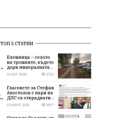
ТОП 5 СТАТИИ
Елешница – селото
на трошките, където
.
дори минералната
вода не може да
04 АВГ, 2025
2720
измие срама
Гласовете за Стефан
Апостолов с пари на
.
ДПС са откраднати
от Иван Герчев,
18 МАРТ, 2025
2557
медия бухалка го
атакува!
Синът на Гъндата от