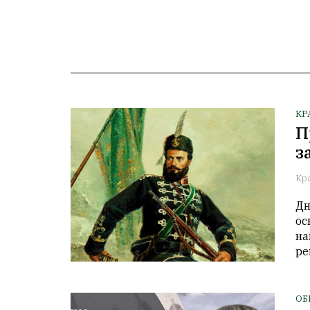
КР
П
з
Кр
Дн
ос
на
ре
ОБ