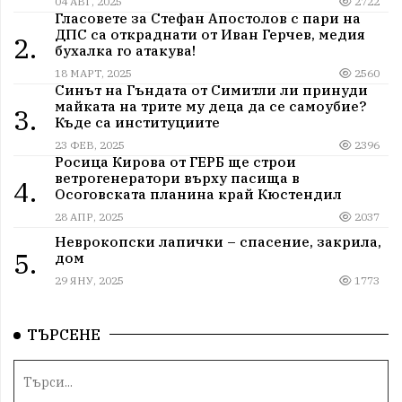
04 АВГ, 2025
2722
Гласовете за Стефан Апостолов с пари на
ДПС са откраднати от Иван Герчев, медия
2.
бухалка го атакува!
18 МАРТ, 2025
2560
Синът на Гъндата от Симитли ли принуди
майката на трите му деца да се самоубие?
3.
Къде са институциите
23 ФЕВ, 2025
2396
Росица Кирова от ГЕРБ ще строи
ветрогенератори върху пасища в
4.
Осоговската планина край Кюстендил
28 АПР, 2025
2037
Неврокопски лапички – спасение, закрила,
5.
дом
29 ЯНУ, 2025
1773
ТЪРСЕНЕ