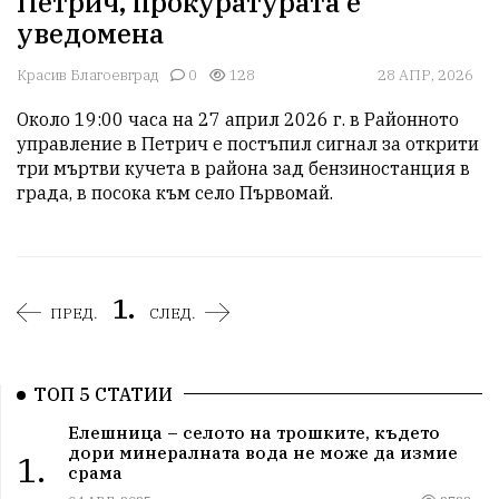
Петрич, прокуратурата е
уведомена
Красив Благоевград
0
128
28 АПР, 2026
Около 19:00 часа на 27 април 2026 г. в Районното 
управление в Петрич е постъпил сигнал за открити 
три мъртви кучета в района зад бензиностанция в 
града, в посока към село Първомай.
1.
ПРЕД.
СЛЕД.
ТОП 5 СТАТИИ
Елешница – селото на трошките, където
дори минералната вода не може да измие
1.
срама