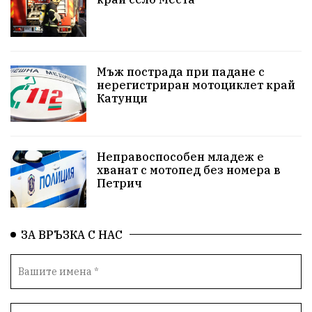
#Земеделие
Красива България
АМ Струма
Белица
РСПБЗН
пострадал
Красивите медии
Живот
Мъж пострада при падане с
нерегистриран мотоциклет край
Катунци
досъдебно производство
Добро дело
Благотворителност
Апостол Апостолов
Неправоспособен младеж е
Репресии
домашно насилие
фолклор
хванат с мотопед без номера в
Петрич
Пътна безопасност
ГДБОП
Проверки
здравеопазване
Росен Желязков
БАБХ
ЗА ВРЪЗКА С НАС
Фестивал
Народно събрание
Концерт
Вандализъм
Андрей Гюров
Инфраструктура