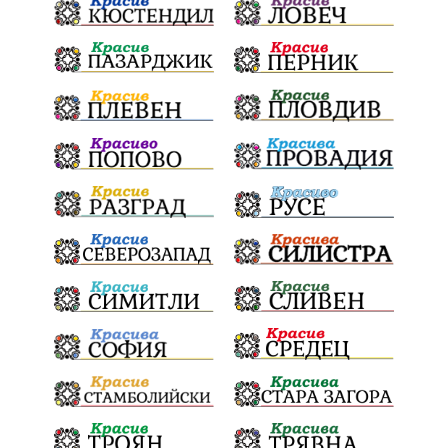
Конституционен съд
ВиК
Стефан Апостолов
Радослав Ревански
пострадали
МРРБ
ИвелинМихайлов
АнгелинаПопова
Социална политика
партия "Мафия"
Съд
Сигурност
Училища
Доброволци
културно наследство
Задържане под стража
Хаджидимово
РуменРадев
автомобил
Росен Желязков
грабеж
справедливост
#Земеделие
социални услуги
животновъдство
палеж
ЮЗУ
празници