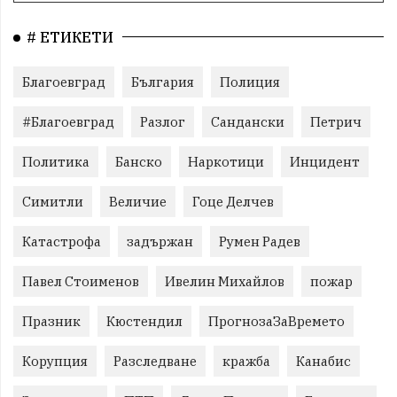
# ЕТИКЕТИ
Благоевград
България
Полиция
#Благоевград
Разлог
Сандански
Петрич
Политика
Банско
Наркотици
Инцидент
Симитли
Величие
Гоце Делчев
Катастрофа
задържан
Румен Радев
Павел Стоименов
Ивелин Михайлов
пожар
Празник
Кюстендил
ПрогнозаЗаВремето
Корупция
Разследване
кражба
Канабис