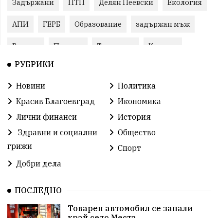
Задържани
ПТП
Делян Пеевски
Екология
АПИ
ГЕРБ
Образование
задържан мъж
Ремонт
Пожари
Традиции
Култура
РУБРИКИ
Илияна Йотова
Протест
МВР
Новини
Политика
Прокуратура
Бойко Борисов
Красив Благоевград
Икономика
Методи Байкушев
Кресна
Лични финанси
История
Здравни и социални
Общество
Министерски съвет
Избори
Икономика
грижи
Спорт
побой
алкохол
проверка
Новини
Добри дела
Общински съвет
избори 2026
Земеделие
ПОСЛЕДНО
Ученици
Арест
Красив Благоевград
Товарен автомобил се запали
край село Места