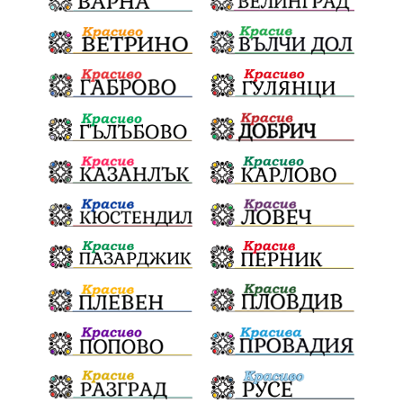
убийство
археология
замърсяване
Издирване
заплахи
Хераклея Синтика
обществена поръчка
Украйна
Измама
Е79
Георги Динев
престъпление
Великден 2025
почит
Актуално
История
Конституционен съд
ВиК
Стефан Апостолов
Радослав Ревански
пострадали
МРРБ
ИвелинМихайлов
АнгелинаПопова
Социална политика
партия "Мафия"
Съд
Сигурност
Училища
Доброволци