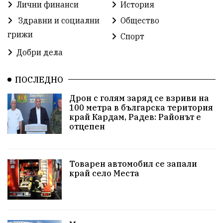
Лични финанси
История
Здравни и социални
Общество
Министерски съвет
Избори
Икономика
грижи
Спорт
побой
алкохол
проверка
Новини
Добри дела
Общински съвет
избори 2026
Земеделие
ПОСЛЕДНО
Арест
Ученици
Красив Благоевград
Дрон с голям заряд се взриви на
100 метра в българска територия
#Земеделие
Красива България
АМ Струма
край Кардам, Радев: Районът е
отцепен
Белица
РСПБЗН
пострадал
Красивите медии
Живот
Товарен автомобил се запали
край село Места
досъдебно производство
Добро дело
Благотворителност
Апостол Апостолов