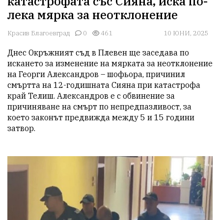
катастрофата със Сияна, иска по-
лека мярка за неотклонение
Красив Благоевград
0
461
10 ЮНИ, 2025
Днес Окръжният съд в Плевен ще заседава по 
искането за изменение на мярката за неотклонение 
на Георги Александров – шофьора, причинил 
смъртта на 12-годишната Сияна при катастрофа 
край Телиш. Александров е с обвинение за 
причиняване на смърт по непредпазливост, за 
което законът предвижда между 5 и 15 години 
затвор.