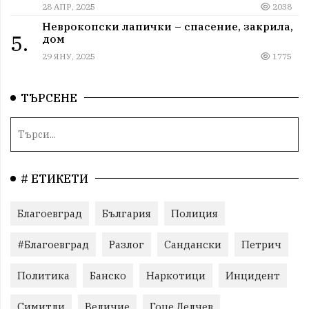
28 АПР, 2025
2038
Неврокопски лапички – спасение, закрила,
5.
дом
29 ЯНУ, 2025
1775
ТЪРСЕНЕ
# ЕТИКЕТИ
Благоевград
България
Полиция
#Благоевград
Разлог
Сандански
Петрич
Политика
Банско
Наркотици
Инцидент
Симитли
Величие
Гоце Делчев