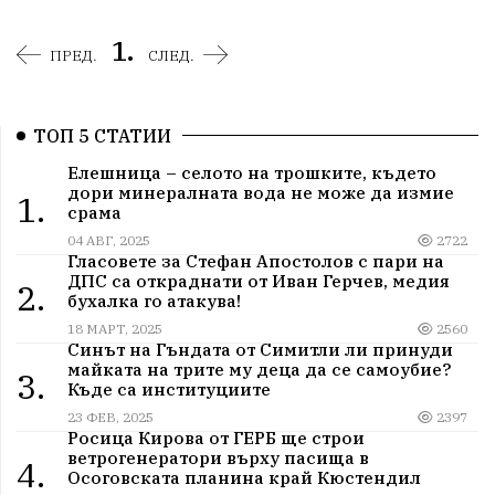
1.
ПРЕД.
СЛЕД.
ТОП 5 СТАТИИ
Елешница – селото на трошките, където
дори минералната вода не може да измие
1.
срама
04 АВГ, 2025
2722
Гласовете за Стефан Апостолов с пари на
ДПС са откраднати от Иван Герчев, медия
2.
бухалка го атакува!
18 МАРТ, 2025
2560
Синът на Гъндата от Симитли ли принуди
майката на трите му деца да се самоубие?
3.
Къде са институциите
23 ФЕВ, 2025
2397
Росица Кирова от ГЕРБ ще строи
ветрогенератори върху пасища в
4.
Осоговската планина край Кюстендил