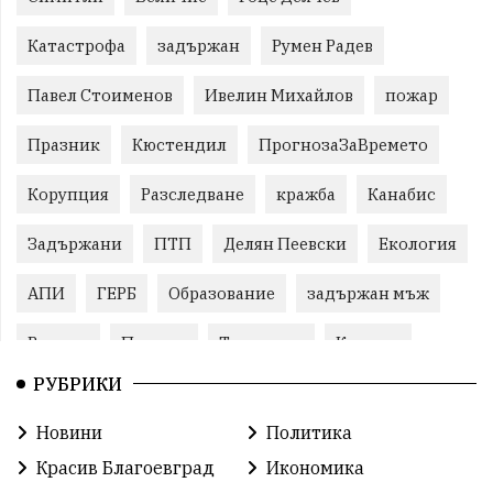
Катастрофа
задържан
Румен Радев
Павел Стоименов
Ивелин Михайлов
пожар
Празник
Кюстендил
ПрогнозаЗаВремето
Корупция
Разследване
кражба
Канабис
Задържани
ПТП
Делян Пеевски
Екология
АПИ
ГЕРБ
Образование
задържан мъж
Ремонт
Пожари
Традиции
Култура
РУБРИКИ
Илияна Йотова
Протест
МВР
Новини
Политика
Прокуратура
Бойко Борисов
Красив Благоевград
Икономика
Методи Байкушев
Кресна