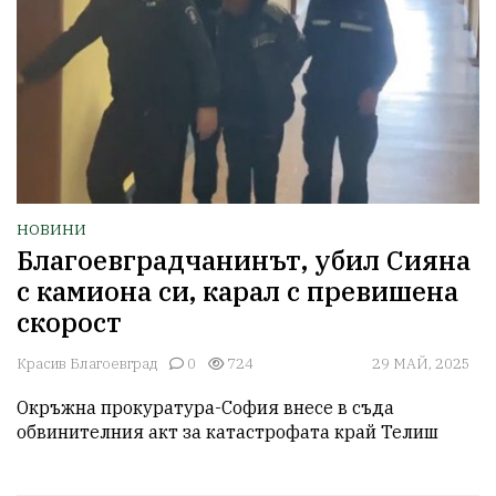
НОВИНИ
Благоевградчанинът, убил Сияна
с камиона си, карал с превишена
скорост
Красив Благоевград
0
724
29 МАЙ, 2025
Окръжна прокуратура-София внесе в съда 
обвинителния акт за катастрофата край Телиш