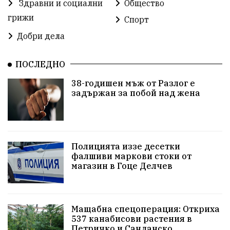
Здравни и социални
Общество
Избори
Икономика
побой
алкохол
грижи
Спорт
проверка
Новини
Общински съвет
Добри дела
избори 2026
Земеделие
Ученици
Арест
ПОСЛЕДНО
Красив Благоевград
#Земеделие
38-годишен мъж от Разлог е
задържан за побой над жена
Красива България
АМ Струма
Белица
РСПБЗН
Красивите медии
Живот
досъдебно производство
Добро дело
Полицията иззе десетки
фалшиви маркови стоки от
магазин в Гоце Делчев
Благотворителност
Апостол Апостолов
Репресии
фолклор
пострадал
Мащабна спецоперация: Откриха
домашно насилие
Пътна безопасност
ГДБОП
537 канабисови растения в
Петричко и Санданско