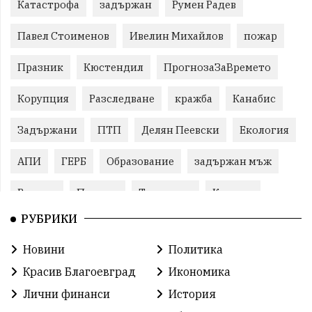
Катастрофа
задържан
Румен Радев
Павел Стоименов
Ивелин Михайлов
пожар
Празник
Кюстендил
ПрогнозаЗаВремето
Корупция
Разследване
кражба
Канабис
Задържани
ПТП
Делян Пеевски
Екология
АПИ
ГЕРБ
Образование
задържан мъж
Ремонт
Пожари
Традиции
Култура
РУБРИКИ
Илияна Йотова
Протест
МВР
Новини
Политика
Бойко Борисов
Методи Байкушев
Красив Благоевград
Икономика
Прокуратура
Кресна
Министерски съвет
Лични финанси
История