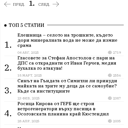
1.
ПРЕД.
СЛЕД.
ТОП 5 СТАТИИ
Елешница – селото на трошките, където
дори минералната вода не може да измие
1.
срама
04 АВГ, 2025
2719
Гласовете за Стефан Апостолов с пари на
ДПС са откраднати от Иван Герчев, медия
2.
бухалка го атакува!
18 МАРТ, 2025
2556
Синът на Гъндата от Симитли ли принуди
майката на трите му деца да се самоубие?
3.
Къде са институциите
23 ФЕВ, 2025
2387
Росица Кирова от ГЕРБ ще строи
ветрогенератори върху пасища в
4.
Осоговската планина край Кюстендил
28 АПР, 2025
2035