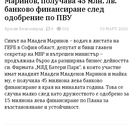
Маринов, получава 45 млн. лв.
банково финансиране след
одобрение по ПВУ
Красив Благоевград
0
362
30 МАРТ, 2026
Синът на Младен Маринов – водач в листата на 
ГЕРБ в София област, депутат и бивш главен 
секретар на МВР и вътрешен министър – 
продължава бързо да разширява бизнес дейността 
си. Фирмата „МЛД Батери Парк“, в която участие 
имат младият Младен Младенов Маринов и майка 
му, е получила 45 милиона лева банково 
финансиране в края на миналата година. Това се 
случва малко след като дружеството е одобрено за 
15 милиона лева финансиране по Плана за 
възстановяване и устойчивост.