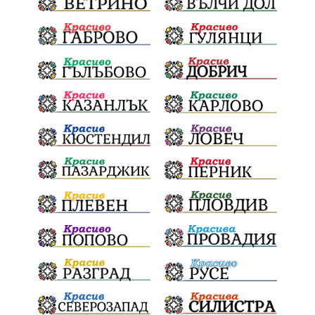
Издирване
заплахи
Хераклея Синтика
обществена поръчка
Украйна
Измама
Е79
престъпление
Георги Динев
Великден 2025
почит
Актуално
История
Конституционен съд
ВиК
Стефан Апостолов
Радослав Ревански
пострадали
МРРБ
ИвелинМихайлов
АнгелинаПопова
Социална политика
партия "Мафия"
Съд
Сигурност
Училища
Доброволци
културно наследство
Задържане под стража