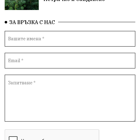
Проверки
здравеопазване
Росен Желязков
Народно събрание
Концерт
Вандализъм
ЗА ВРЪЗКА С НАС
БАБХ
Фестивал
Андрей Гюров
Инфраструктура
Протести
инциденти
Дупница
Оставка
пиян шофьор
Бюджет 2026
Нападение
Изложба
Скандал
Окръжен съд
Спорт
Туризъм
Община Симитли
Общество
евро
Пиринско
насилие
КресненскоДефиле
Обществени Поръчки
марихуана
Превенция