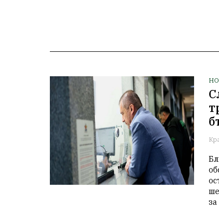
НО
С
т
б
Кр
Бл
об
ос
ше
за