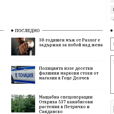
ПОСЛЕДНО
38-годишен мъж от Разлог е
задържан за побой над жена
Полицията иззе десетки
фалшиви маркови стоки от
магазин в Гоце Делчев
Мащабна спецоперация:
Откриха 537 канабисови
растения в Петричко и
Санданско