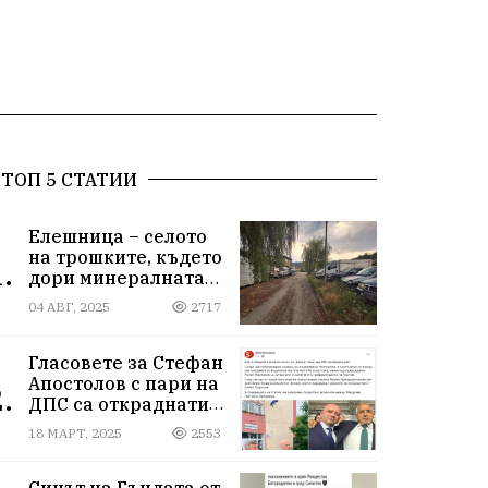
ТОП 5 СТАТИИ
Елешница – селото
на трошките, където
.
дори минералната
вода не може да
04 АВГ, 2025
2717
измие срама
Гласовете за Стефан
Апостолов с пари на
.
ДПС са откраднати
от Иван Герчев,
18 МАРТ, 2025
2553
медия бухалка го
атакува!
Синът на Гъндата от