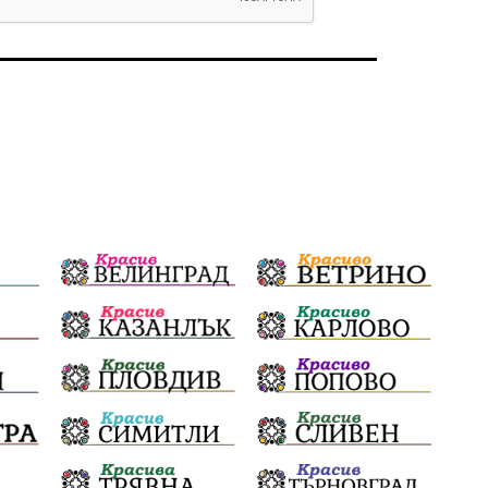
избори 2026
Земеделие
Ученици
Арест
Красив Благоевград
#Земеделие
Красива България
АМ Струма
Белица
РСПБЗН
Красивите медии
Живот
досъдебно производство
Добро дело
Благотворителност
Апостол Апостолов
Репресии
фолклор
пострадал
домашно насилие
Пътна безопасност
ГДБОП
Проверки
здравеопазване