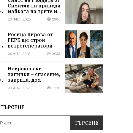
Симитли ли принуди
.
майката на трите му
деца да се самоубие?
23 ФЕВ, 2025
2386
Къде са
институциите
Росица Кирова от
ГЕРБ ще строи
.
ветрогенератори
върху пасища в
28 АПР, 2025
2033
Осоговската планина
край Кюстендил
Неврокопски
лапички – спасение,
.
закрила, дом
29 ЯНУ, 2025
1770
ТЪРСЕНЕ