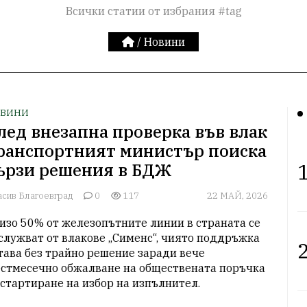
Всички статии от избрания #tag
/
Новини
ВИНИ
лед внезапна проверка във влак
ранспортният министър поиска
1
ързи решения в БДЖ
асив Благоевград
0
117
22 МАЙ, 2026
изо 50% от железопътните линии в страната се 
служват от влакове „Сименс“, чиято поддръжка 
2
тава без трайно решение заради вече 
стмесечно обжалване на обществената поръчка 
 стартиране на избор на изпълнител. 