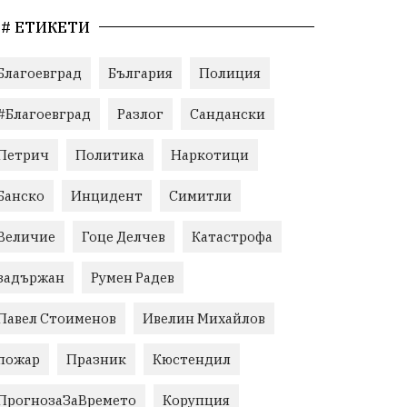
# ЕТИКЕТИ
Благоевград
България
Полиция
#Благоевград
Разлог
Сандански
Петрич
Политика
Наркотици
Банско
Инцидент
Симитли
Величие
Гоце Делчев
Катастрофа
задържан
Румен Радев
Павел Стоименов
Ивелин Михайлов
пожар
Празник
Кюстендил
ПрогнозаЗаВремето
Корупция