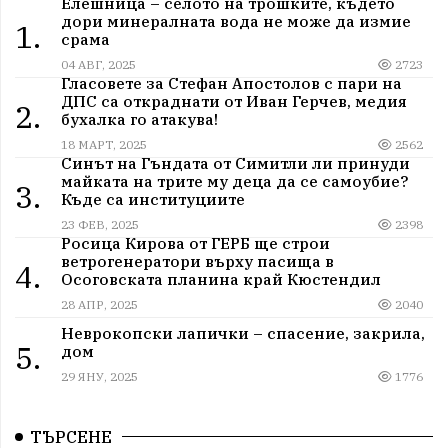
Елешница – селото на трошките, където
дори минералната вода не може да измие
1.
срама
04 АВГ, 2025
2723
Гласовете за Стефан Апостолов с пари на
ДПС са откраднати от Иван Герчев, медия
2.
бухалка го атакува!
18 МАРТ, 2025
2562
Синът на Гъндата от Симитли ли принуди
майката на трите му деца да се самоубие?
3.
Къде са институциите
23 ФЕВ, 2025
2398
Росица Кирова от ГЕРБ ще строи
ветрогенератори върху пасища в
4.
Осоговската планина край Кюстендил
28 АПР, 2025
2040
Неврокопски лапички – спасение, закрила,
5.
дом
29 ЯНУ, 2025
1776
ТЪРСЕНЕ