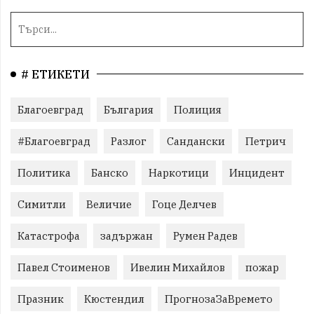
# ЕТИКЕТИ
Благоевград
България
Полиция
#Благоевград
Разлог
Сандански
Петрич
Политика
Банско
Наркотици
Инцидент
Симитли
Величие
Гоце Делчев
Катастрофа
задържан
Румен Радев
Павел Стоименов
Ивелин Михайлов
пожар
Празник
Кюстендил
ПрогнозаЗаВремето