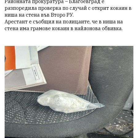
Районната прокуратура – Благоевград е 
разпоредила проверка по случай с открит кокаин в 
ниша на стена във Второ РУ.

Арестант е съобщил на полицаите, че в ниша на 
стена има грамове кокаин в найлонова обвивка. 