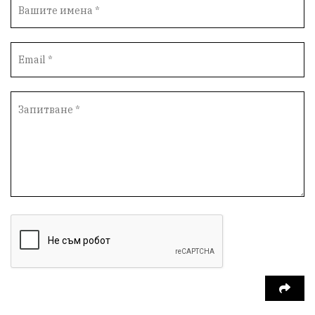
Вандализъм
Андрей Гюров
Инфраструктура
Протести
инциденти
Дупница
Оставка
пиян шофьор
Бюджет 2026
Нападение
Изложба
Скандал
Окръжен съд
Спорт
Туризъм
Община Симитли
Общество
Пиринско
евро
насилие
Превенция
КресненскоДефиле
Обществени Поръчки
марихуана
Илинденци
Пирин
Югозапад
Моторист
Театър
шофьор
24 май
Добринище
кражби
ДПС-Ново начало