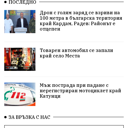
ПОСЛЕДНО
Арест
Ученици
Красив Благоевград
Дрон с голям заряд се взриви на
100 метра в българска територия
#Земеделие
Красива България
АМ Струма
край Кардам, Радев: Районът е
отцепен
Белица
РСПБЗН
пострадал
Красивите медии
Живот
Товарен автомобил се запали
край село Места
досъдебно производство
Добро дело
Благотворителност
Апостол Апостолов
Репресии
домашно насилие
фолклор
Мъж пострада при падане с
нерегистриран мотоциклет край
Катунци
Пътна безопасност
ГДБОП
Проверки
здравеопазване
Росен Желязков
БАБХ
ЗА ВРЪЗКА С НАС
Фестивал
Народно събрание
Концерт