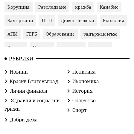
Корупция
Разследване
кражба
Канабис
Задържани
ПТП
Делян Пеевски
Екология
АПИ
ГЕРБ
Образование
задържан мъж
Ремонт
Пожари
Традиции
Култура
РУБРИКИ
Илияна Йотова
Протест
МВР
Новини
Политика
Прокуратура
Бойко Борисов
Красив Благоевград
Икономика
Методи Байкушев
Кресна
Лични финанси
История
Здравни и социални
Общество
Министерски съвет
Избори
Икономика
грижи
Спорт
побой
алкохол
проверка
Новини
Добри дела
Общински съвет
избори 2026
Земеделие