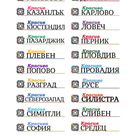
почит
Актуално
История
Конституционен съд
ВиК
Стефан Апостолов
Радослав Ревански
пострадали
МРРБ
ИвелинМихайлов
АнгелинаПопова
Социална политика
партия "Мафия"
Съд
Сигурност
Училища
Доброволци
културно наследство
Задържане под стража
Хаджидимово
РуменРадев
автомобил
Росен Желязков
грабеж
справедливост
#Земеделие
социални услуги