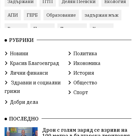
Задържани
ПТП
Делян Пеевски
Екология
АПИ
ГЕРБ
Образование
задържан мъж
Ремонт
Пожари
Традиции
Култура
РУБРИКИ
Илияна Йотова
Протест
МВР
Новини
Политика
Прокуратура
Бойко Борисов
Красив Благоевград
Икономика
Методи Байкушев
Кресна
Лични финанси
История
Здравни и социални
Общество
Министерски съвет
Избори
Икономика
грижи
Спорт
побой
алкохол
проверка
Новини
Добри дела
Общински съвет
избори 2026
Земеделие
ПОСЛЕДНО
Арест
Ученици
Красив Благоевград
Дрон с голям заряд се взриви на
100 метра в българска територия