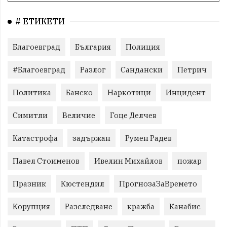
# ЕТИКЕТИ
Благоевград
България
Полиция
#Благоевград
Разлог
Сандански
Петрич
Политика
Банско
Наркотици
Инцидент
Симитли
Величие
Гоце Делчев
Катастрофа
задържан
Румен Радев
Павел Стоименов
Ивелин Михайлов
пожар
Празник
Кюстендил
ПрогнозаЗаВремето
Корупция
Разследване
кражба
Канабис