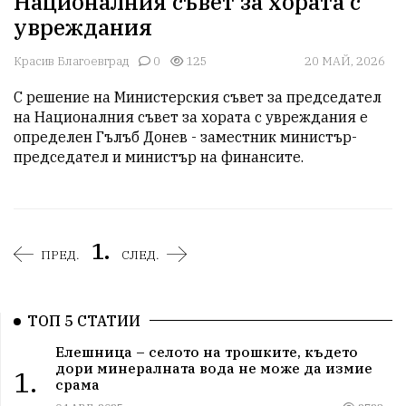
Националния съвет за хората с
увреждания
Красив Благоевград
0
125
20 МАЙ, 2026
С решение на Министерския съвет за председател 
на Националния съвет за хората с увреждания е 
определен Гълъб Донев - заместник министър-
председател и министър на финансите.
1.
ПРЕД.
СЛЕД.
ТОП 5 СТАТИИ
Елешница – селото на трошките, където
дори минералната вода не може да измие
1.
срама