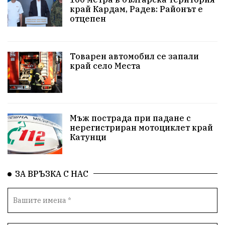
#Земеделие
Красива България
АМ Струма
край Кардам, Радев: Районът е
отцепен
Белица
РСПБЗН
пострадал
Красивите медии
Живот
Товарен автомобил се запали
край село Места
досъдебно производство
Добро дело
Благотворителност
Апостол Апостолов
Репресии
домашно насилие
фолклор
Мъж пострада при падане с
нерегистриран мотоциклет край
Катунци
Пътна безопасност
ГДБОП
Проверки
здравеопазване
Росен Желязков
БАБХ
ЗА ВРЪЗКА С НАС
Фестивал
Народно събрание
Концерт
Вандализъм
Андрей Гюров
Инфраструктура