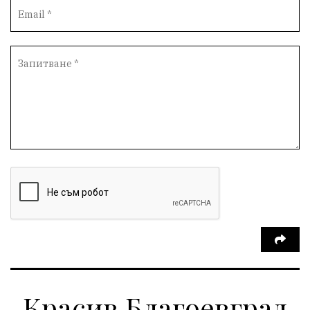
Протести
инциденти
Дупница
Оставка
пиян шофьор
Бюджет 2026
Нападение
Изложба
Скандал
Окръжен съд
Спорт
Туризъм
Община Симитли
Общество
Пиринско
евро
насилие
Превенция
КресненскоДефиле
Обществени Поръчки
марихуана
Илинденци
Пирин
Югозапад
Моторист
Театър
шофьор
24 май
Добринище
кражби
ДПС-Ново начало
Катастрофи
Гърция
правосъдие
Е-79
Красив Благоевград