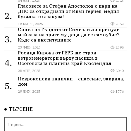
04 АВГ, 2025
2723
Гласовете за Стефан Апостолов с пари на
ДПС са откраднати от Иван Герчев, медия
2.
бухалка го атакува!
18 МАРТ, 2025
2562
Синът на Гъндата от Симитли ли принуди
майката на трите му деца да се самоубие?
3.
Къде са институциите
23 ФЕВ, 2025
2398
Росица Кирова от ГЕРБ ще строи
ветрогенератори върху пасища в
4.
Осоговската планина край Кюстендил
28 АПР, 2025
2040
Неврокопски лапички – спасение, закрила,
5.
дом
29 ЯНУ, 2025
1776
ТЪРСЕНЕ