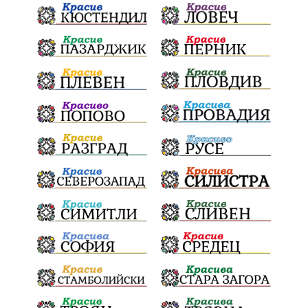
Конституционен съд
ВиК
Стефан Апостолов
Радослав Ревански
пострадали
МРРБ
ИвелинМихайлов
АнгелинаПопова
Социална политика
партия "Мафия"
Съд
Сигурност
Училища
Доброволци
културно наследство
Задържане под стража
Хаджидимово
РуменРадев
автомобил
Росен Желязков
грабеж
справедливост
#Земеделие
социални услуги
животновъдство
палеж
ЮЗУ
празници