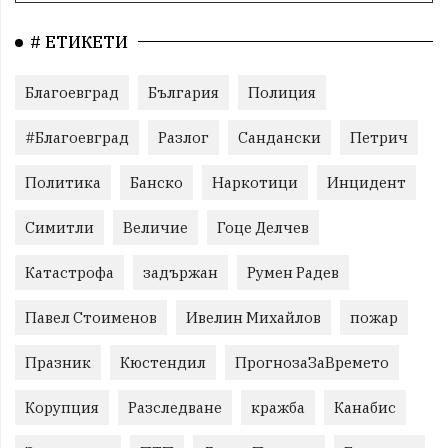
# ЕТИКЕТИ
Благоевград
България
Полиция
#Благоевград
Разлог
Сандански
Петрич
Политика
Банско
Наркотици
Инцидент
Симитли
Величие
Гоце Делчев
Катастрофа
задържан
Румен Радев
Павел Стоименов
Ивелин Михайлов
пожар
Празник
Кюстендил
ПрогнозаЗаВремето
Корупция
Разследване
кражба
Канабис