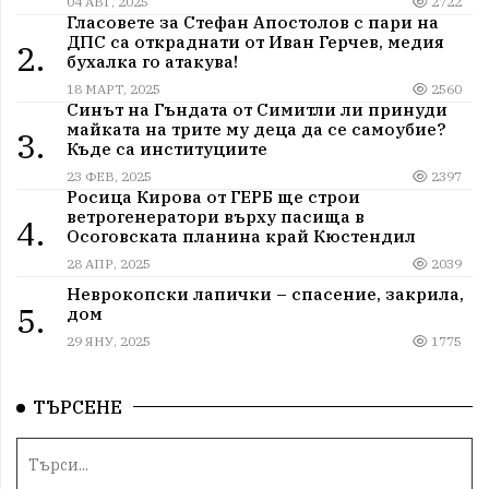
04 АВГ, 2025
2722
Гласовете за Стефан Апостолов с пари на
ДПС са откраднати от Иван Герчев, медия
2.
бухалка го атакува!
18 МАРТ, 2025
2560
Синът на Гъндата от Симитли ли принуди
майката на трите му деца да се самоубие?
3.
Къде са институциите
23 ФЕВ, 2025
2397
Росица Кирова от ГЕРБ ще строи
ветрогенератори върху пасища в
4.
Осоговската планина край Кюстендил
28 АПР, 2025
2039
Неврокопски лапички – спасение, закрила,
5.
дом
29 ЯНУ, 2025
1775
ТЪРСЕНЕ