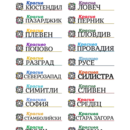
Конституционен съд
ВиК
Стефан Апостолов
Радослав Ревански
пострадали
МРРБ
ИвелинМихайлов
АнгелинаПопова
Социална политика
партия "Мафия"
Съд
Сигурност
Училища
Доброволци
културно наследство
Задържане под стража
Хаджидимово
РуменРадев
автомобил
Росен Желязков
грабеж
справедливост
#Земеделие
социални услуги
животновъдство
палеж
ЮЗУ
празници