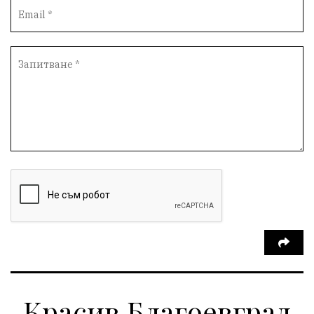
Протести
инциденти
Дупница
Оставка
пиян шофьор
Бюджет 2026
Нападение
Изложба
Скандал
Окръжен съд
Спорт
Туризъм
Община Симитли
Общество
Пиринско
евро
насилие
Превенция
КресненскоДефиле
Обществени Поръчки
марихуана
Илинденци
Пирин
Югозапад
Моторист
Театър
шофьор
24 май
Добринище
кражби
ДПС-Ново начало
Катастрофи
Гърция
правосъдие
Е-79
Красив Благоевград