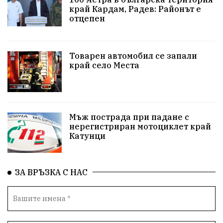
#Земеделие
Красива България
АМ Струма
край Кардам, Радев: Районът е
отцепен
Белица
РСПБЗН
пострадал
Красивите медии
Живот
Товарен автомобил се запали
край село Места
досъдебно производство
Добро дело
Благотворителност
Апостол Апостолов
Репресии
домашно насилие
фолклор
Мъж пострада при падане с
нерегистриран мотоциклет край
Катунци
Пътна безопасност
ГДБОП
Проверки
здравеопазване
Росен Желязков
БАБХ
ЗА ВРЪЗКА С НАС
Фестивал
Народно събрание
Концерт
Вандализъм
Андрей Гюров
Инфраструктура