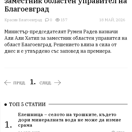
заместник областен управител на
Благоевград
Красив Благоевград
0
157
18 МАЙ, 2026
Министър-председателят Румен Радев назначи 
Али Али Хатип за заместник областен управител на 
област Благоевград. Решението влиза в сила от 
днес и е утвърдено със заповед на премиера.
1.
ПРЕД.
СЛЕД.
ТОП 5 СТАТИИ
Елешница – селото на трошките, където
дори минералната вода не може да измие
1.
срама