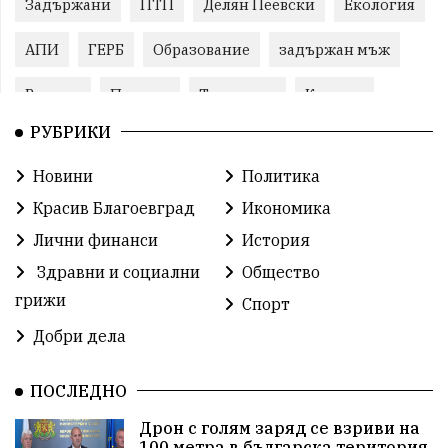
Задържани
ПТП
Делян Пеевски
Екология
АПИ
ГЕРБ
Образование
задържан мъж
Ремонт
Пожари
Традиции
Култура
РУБРИКИ
Илияна Йотова
Протест
МВР
Новини
Политика
Прокуратура
Бойко Борисов
Красив Благоевград
Икономика
Методи Байкушев
Кресна
Лични финанси
История
Здравни и социални
Общество
Министерски съвет
Избори
Икономика
грижи
Спорт
побой
алкохол
проверка
Новини
Добри дела
Общински съвет
избори 2026
Земеделие
ПОСЛЕДНО
Арест
Ученици
Красив Благоевград
Дрон с голям заряд се взриви на
100 метра в българска територия