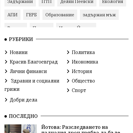
Задържани
ПТП
Делян Пеевски
Екология
АПИ
ГЕРБ
Образование
задържан мъж
Ремонт
Пожари
Илияна Йотова
РУБРИКИ
Традиции
Култура
Протест
МВР
Новини
Политика
Прокуратура
Бойко Борисов
Красив Благоевград
Икономика
Методи Байкушев
Кресна
Лични финанси
История
Здравни и социални
Общество
Министерски съвет
Избори
Икономика
грижи
Спорт
побой
алкохол
проверка
Новини
Добри дела
Общински съвет
избори 2026
Земеделие
ПОСЛЕДНО
Арест
Ученици
Красив Благоевград
Йотова: Разследването на
падналия дрон трябва да бъде