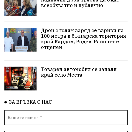
#Земеделие
Красива България
АМ Струма
всеобхватно и публично
Белица
РСПБЗН
пострадал
Красивите медии
Живот
Дрон с голям заряд се взриви на
100 метра в българска територия
край Кардам, Радев: Районът е
досъдебно производство
Добро дело
отцепен
Благотворителност
Апостол Апостолов
Репресии
домашно насилие
фолклор
Товарен автомобил се запали
край село Места
Пътна безопасност
ГДБОП
Проверки
здравеопазване
Росен Желязков
БАБХ
ЗА ВРЪЗКА С НАС
Фестивал
Народно събрание
Концерт
Вандализъм
Андрей Гюров
Инфраструктура