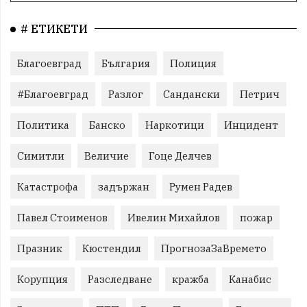
# ЕТИКЕТИ
Благоевград
България
Полиция
#Благоевград
Разлог
Сандански
Петрич
Политика
Банско
Наркотици
Инцидент
Симитли
Величие
Гоце Делчев
Катастрофа
задържан
Румен Радев
Павел Стоименов
Ивелин Михайлов
пожар
Празник
Кюстендил
ПрогнозаЗаВремето
Корупция
Разследване
кражба
Канабис