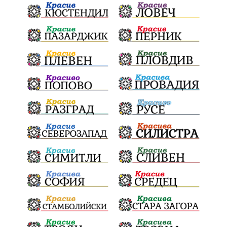
Конституционен съд
ВиК
Стефан Апостолов
Радослав Ревански
пострадали
МРРБ
ИвелинМихайлов
АнгелинаПопова
Социална политика
партия "Мафия"
Съд
Сигурност
Училища
Доброволци
културно наследство
Задържане под стража
Хаджидимово
РуменРадев
автомобил
Росен Желязков
грабеж
справедливост
#Земеделие
социални услуги
животновъдство
палеж
ЮЗУ
празници