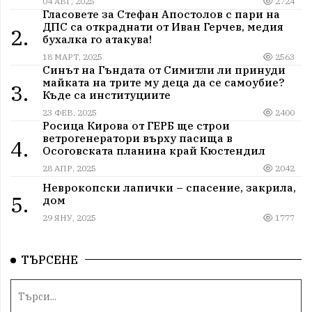
04 АВГ, 2025
2724
Гласовете за Стефан Апостолов с пари на
ДПС са откраднати от Иван Герчев, медия
2.
бухалка го атакува!
18 МАРТ, 2025
2563
Синът на Гъндата от Симитли ли принуди
майката на трите му деца да се самоубие?
3.
Къде са институциите
23 ФЕВ, 2025
2400
Росица Кирова от ГЕРБ ще строи
ветрогенератори върху пасища в
4.
Осоговската планина край Кюстендил
28 АПР, 2025
2042
Неврокопски лапички – спасение, закрила,
5.
дом
29 ЯНУ, 2025
1777
ТЪРСЕНЕ