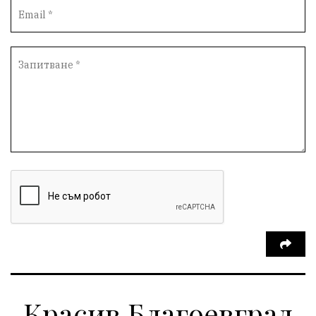
Протести
инциденти
Дупница
Оставка
пиян шофьор
Бюджет 2026
Нападение
Изложба
Скандал
Окръжен съд
Спорт
Туризъм
Община Симитли
Общество
Пиринско
евро
насилие
Превенция
КресненскоДефиле
Обществени Поръчки
марихуана
Илинденци
Пирин
Югозапад
Моторист
Театър
шофьор
24 май
Добринище
кражби
ДПС-Ново начало
Катастрофи
Гърция
правосъдие
Е-79
Красив Благоевград