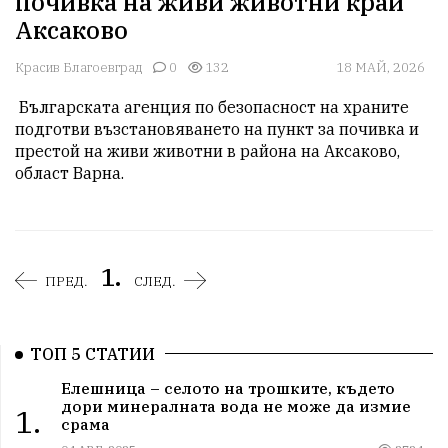
почивка на живи животни край
Аксаково
Красив Благоевград
0
132
18 МАЙ, 2026
 Българската агенция по безопасност на храните 
подготви възстановяването на пункт за почивка и 
престой на живи животни в района на Аксаково, 
област Варна.
1.
ПРЕД.
СЛЕД.
ТОП 5 СТАТИИ
Елешница – селото на трошките, където
дори минералната вода не може да измие
1.
срама