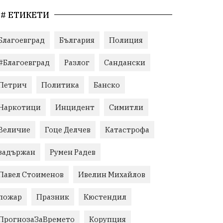
# ЕТИКЕТИ
Благоевград
България
Полиция
#Благоевград
Разлог
Сандански
Петрич
Политика
Банско
Наркотици
Инцидент
Симитли
Величие
Гоце Делчев
Катастрофа
задържан
Румен Радев
Павел Стоименов
Ивелин Михайлов
пожар
Празник
Кюстендил
ПрогнозаЗаВремето
Корупция