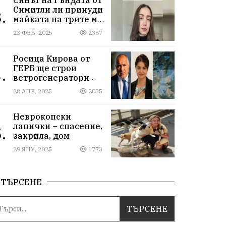
Симитли ли принуди
.
майката на трите му
деца да се самоубие?
23 ФЕВ, 2025
2387
Къде са
институциите
Росица Кирова от
ГЕРБ ще строи
.
ветрогенератори
върху пасища в
28 АПР, 2025
2035
Осоговската планина
край Кюстендил
Неврокопски
лапички – спасение,
.
закрила, дом
29 ЯНУ, 2025
1773
ТЪРСЕНЕ