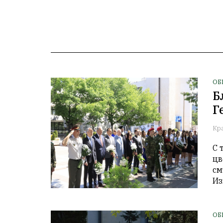
ОБ
Б
Г
Кр
С 
цв
см
Из
ОБ