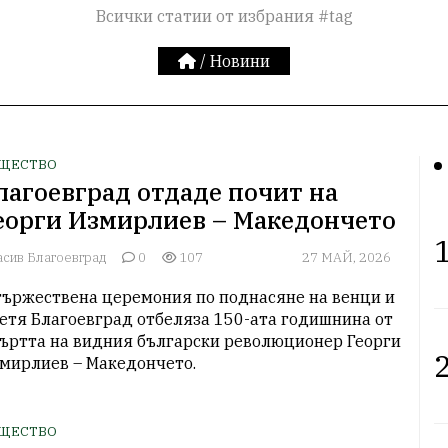
Всички статии от избрания #tag
/
Новини
ЩЕСТВО
лагоевград отдаде почит на
еорги Измирлиев – Македончето
1
асив Благоевград
0
107
27 МАЙ, 2026
тържествена церемония по поднасяне на венци и 
етя Благоевград отбеляза 150-ата годишнина от 
ъртта на видния български революционер Георги 
2
мирлиев – Македончето.
ЩЕСТВО