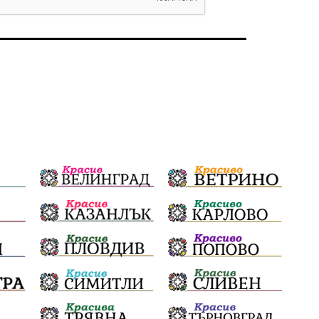
избори 2026
Земеделие
Ученици
Арест
Красив Благоевград
#Земеделие
Красива България
АМ Струма
Белица
РСПБЗН
пострадал
Красивите медии
Живот
досъдебно производство
Добро дело
Благотворителност
Апостол Апостолов
Репресии
домашно насилие
фолклор
Пътна безопасност
ГДБОП
Проверки
здравеопазване
Росен Желязков