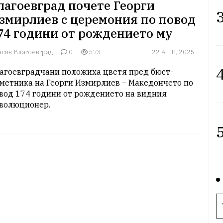
лагоевград почете Георги
3
змирлиев с церемония по повод
74 години от рождението му
асив Благоевград
0
573
22 АПР, 2025
4
агоевградчани положиха цветя пред бюст-
метника на Георги Измирлиев – Македончето по 
вод 174 години от рождението на видния 
волюционер.
5