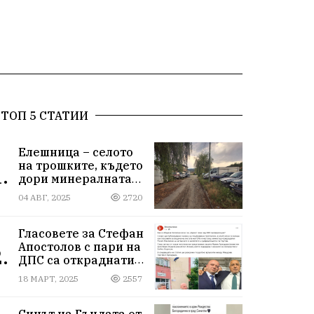
ТОП 5 СТАТИИ
Елешница – селото
на трошките, където
.
дори минералната
вода не може да
04 АВГ, 2025
2720
измие срама
Гласовете за Стефан
Апостолов с пари на
.
ДПС са откраднати
от Иван Герчев,
18 МАРТ, 2025
2557
медия бухалка го
атакува!
Синът на Гъндата от