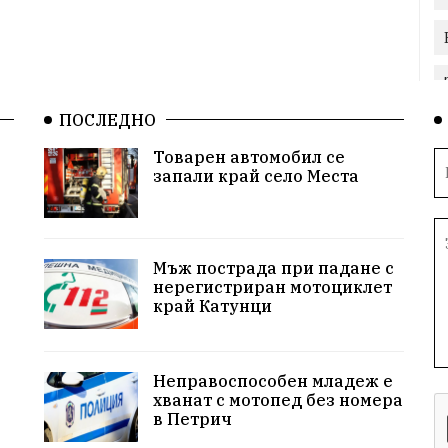
ПОСЛЕДНО
Товарен автомобил се
запали край село Места
Мъж пострада при падане с
нерегистриран мотоциклет
край Катунци
Неправоспособен младеж е
хванат с мотопед без номера
в Петрич