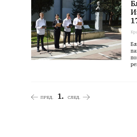
Б
И
1
Кр
Бл
па
по
ре
1.
ПРЕД.
СЛЕД.