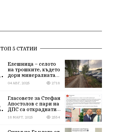
ТОП 5 СТАТИИ
Елешница – селото
на трошките, където
.
дори минералната
вода не може да
04 АВГ, 2025
2718
измие срама
Гласовете за Стефан
Апостолов с пари на
.
ДПС са откраднати
от Иван Герчев,
18 МАРТ, 2025
2554
медия бухалка го
атакува!
Синът на Гъндата от