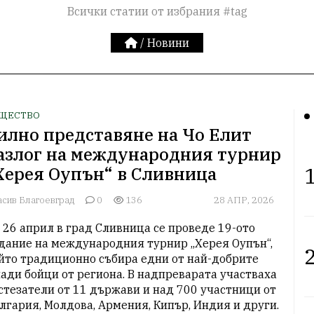
Всички статии от избрания #tag
/
Новини
ЩЕСТВО
илно представяне на Чо Елит
азлог на международния турнир
1
Херея Оупън“ в Сливница
асив Благоевград
0
136
28 АПР, 2026
 26 април в град Сливница се проведе 19-ото 
дание на международния турнир „Херея Оупън“, 
2
йто традиционно събира едни от най-добрите 
ади бойци от региона. В надпреварата участваха 
стезатели от 11 държави и над 700 участници от 
лгария, Молдова, Армения, Кипър, Индия и други.