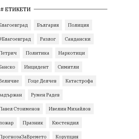
# ЕТИКЕТИ
Благоевград
България
Полиция
#Благоевград
Разлог
Сандански
Петрич
Политика
Наркотици
Банско
Инцидент
Симитли
Величие
Гоце Делчев
Катастрофа
задържан
Румен Радев
Павел Стоименов
Ивелин Михайлов
пожар
Празник
Кюстендил
ПрогнозаЗаВремето
Корупция