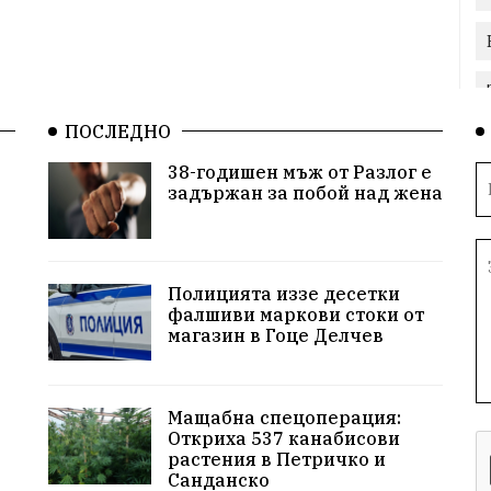
ПОСЛЕДНО
38-годишен мъж от Разлог е
задържан за побой над жена
Полицията иззе десетки
фалшиви маркови стоки от
магазин в Гоце Делчев
Мащабна спецоперация:
Откриха 537 канабисови
растения в Петричко и
Санданско