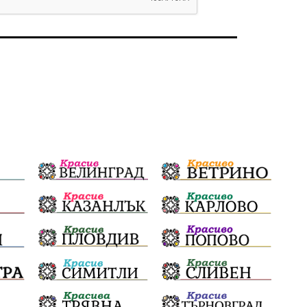
избори 2026
Земеделие
Ученици
Арест
Красив Благоевград
#Земеделие
Красива България
АМ Струма
Белица
РСПБЗН
Красивите медии
Живот
досъдебно производство
Добро дело
Благотворителност
Апостол Апостолов
Репресии
фолклор
пострадал
домашно насилие
Пътна безопасност
ГДБОП
Проверки
здравеопазване