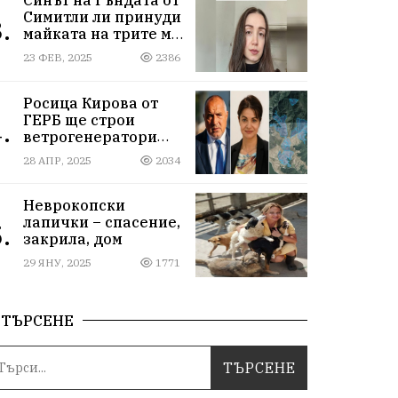
Симитли ли принуди
.
майката на трите му
деца да се самоубие?
23 ФЕВ, 2025
2386
Къде са
институциите
Росица Кирова от
ГЕРБ ще строи
.
ветрогенератори
върху пасища в
28 АПР, 2025
2034
Осоговската планина
край Кюстендил
Неврокопски
лапички – спасение,
.
закрила, дом
29 ЯНУ, 2025
1771
ТЪРСЕНЕ