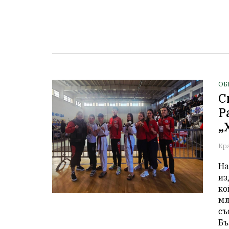
ОБ
С
Р
„
Кр
На
из
ко
мл
съ
Бъ