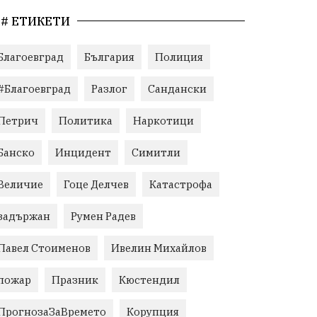
# ЕТИКЕТИ
Благоевград
България
Полиция
#Благоевград
Разлог
Сандански
Петрич
Политика
Наркотици
Банско
Инцидент
Симитли
Величие
Гоце Делчев
Катастрофа
задържан
Румен Радев
Павел Стоименов
Ивелин Михайлов
пожар
Празник
Кюстендил
ПрогнозаЗаВремето
Корупция