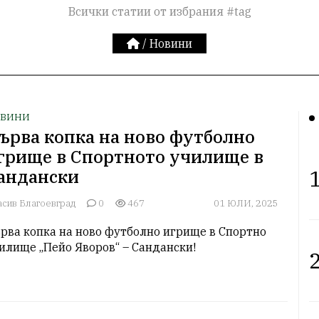
Всички статии от избрания #tag
/
Новини
ВИНИ
ърва копка на ново футболно
грище в Спортното училище в
1
андански
асив Благоевград
0
467
01 ЮЛИ, 2025
рва копка на ново футболно игрище в Спортно 
илище „Пейо Яворов“ – Сандански! 
2