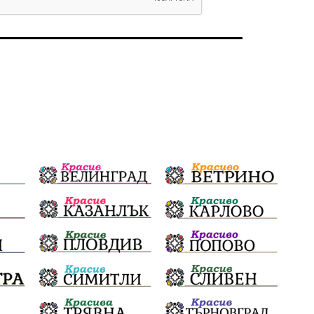
избори 2026
Земеделие
Ученици
Арест
Красив Благоевград
#Земеделие
Красива България
АМ Струма
Белица
РСПБЗН
Красивите медии
Живот
досъдебно производство
Добро дело
Благотворителност
Апостол Апостолов
Репресии
фолклор
пострадал
домашно насилие
Пътна безопасност
ГДБОП
Проверки
здравеопазване