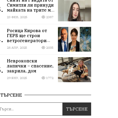
Симитли ли принуди
.
майката на трите му
деца да се самоубие?
23 ФЕВ, 2025
2387
Къде са
институциите
Росица Кирова от
ГЕРБ ще строи
.
ветрогенератори
върху пасища в
28 АПР, 2025
2035
Осоговската планина
край Кюстендил
Неврокопски
лапички – спасение,
.
закрила, дом
29 ЯНУ, 2025
1772
ТЪРСЕНЕ