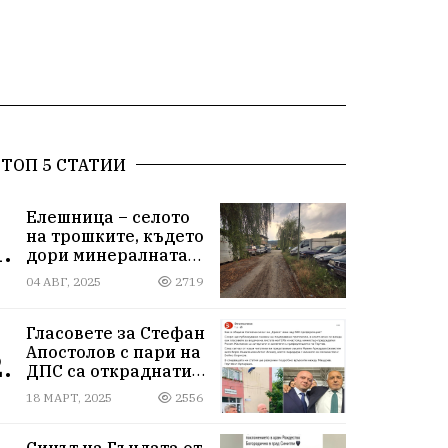
ТОП 5 СТАТИИ
Елешница – селото
на трошките, където
.
дори минералната
вода не може да
04 АВГ, 2025
2719
измие срама
Гласовете за Стефан
Апостолов с пари на
.
ДПС са откраднати
от Иван Герчев,
18 МАРТ, 2025
2556
медия бухалка го
атакува!
Синът на Гъндата от