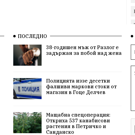
ПОСЛЕДНО
38-годишен мъж от Разлог е
задържан за побой над жена
Полицията иззе десетки
фалшиви маркови стоки от
магазин в Гоце Делчев
Мащабна спецоперация:
Откриха 537 канабисови
растения в Петричко и
Санданско