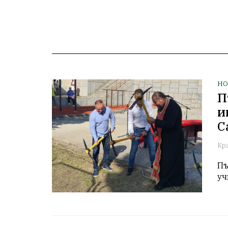
НО
П
и
С
Кр
Пъ
уч