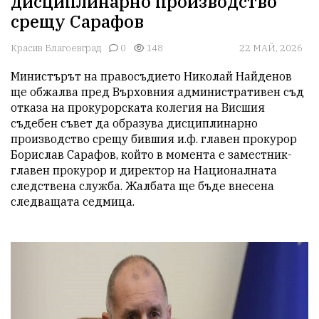
дисциплинарно производство
срещу Сарафов
Красив Благоевград
0
148
22 МАЙ, 2026
Министърът на правосъдието Николай Найденов 
ще обжалва пред Върховния административен съд 
отказа на прокурорската колегия на Висшия 
съдебен съвет да образува дисциплинарно 
производство срещу бившия и.ф. главен прокурор 
Борислав Сарафов, който в момента е заместник-
главен прокурор и директор на Националната 
следствена служба. Жалбата ще бъде внесена 
следващата седмица.