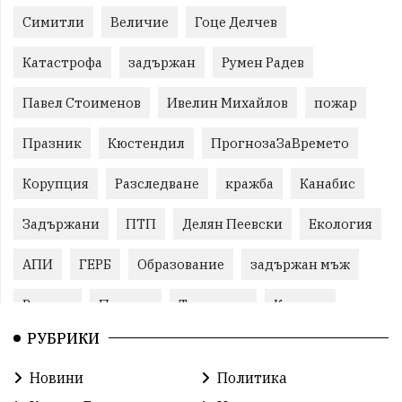
Симитли
Величие
Гоце Делчев
Катастрофа
задържан
Румен Радев
Павел Стоименов
Ивелин Михайлов
пожар
Празник
Кюстендил
ПрогнозаЗаВремето
Корупция
Разследване
кражба
Канабис
Задържани
ПТП
Делян Пеевски
Екология
АПИ
ГЕРБ
Образование
задържан мъж
Ремонт
Пожари
Традиции
Култура
РУБРИКИ
Илияна Йотова
Протест
МВР
Новини
Политика
Прокуратура
Бойко Борисов