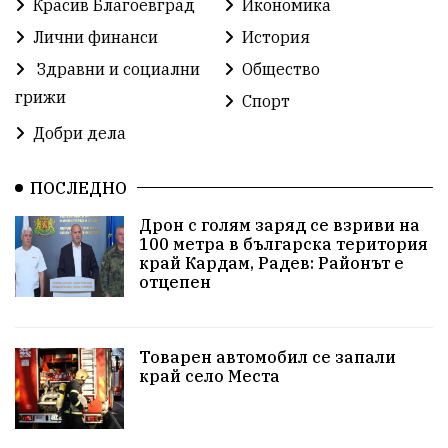
Красив Благоевград
Икономика
Методи Байкушев
Кресна
Лични финанси
История
Здравни и социални
Общество
Министерски съвет
Избори
Икономика
грижи
Спорт
побой
алкохол
проверка
Новини
Добри дела
Общински съвет
избори 2026
Земеделие
ПОСЛЕДНО
Арест
Ученици
Красив Благоевград
Дрон с голям заряд се взриви на
100 метра в българска територия
#Земеделие
Красива България
АМ Струма
край Кардам, Радев: Районът е
отцепен
Белица
РСПБЗН
пострадал
Красивите медии
Живот
Товарен автомобил се запали
край село Места
досъдебно производство
Добро дело
Благотворителност
Апостол Апостолов