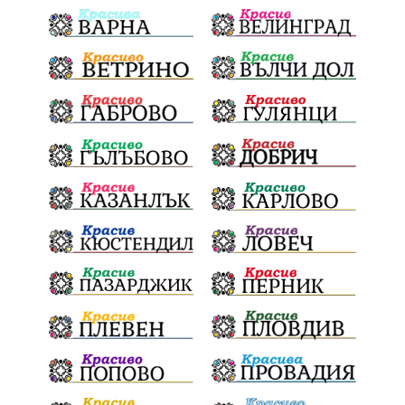
убийство
археология
замърсяване
Издирване
заплахи
Хераклея Синтика
обществена поръчка
Украйна
Измама
Е79
Георги Динев
престъпление
Великден 2025
почит
Актуално
История
Конституционен съд
ВиК
Стефан Апостолов
Радослав Ревански
пострадали
МРРБ
ИвелинМихайлов
АнгелинаПопова
Социална политика
партия "Мафия"
Съд
Сигурност
Училища
Доброволци