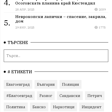
4.
Осоговската планина край Кюстендил
28 АПР, 2025
2039
Неврокопски лапички – спасение, закрила,
5.
дом
29 ЯНУ, 2025
1775
ТЪРСЕНЕ
# ЕТИКЕТИ
Благоевград
България
Полиция
#Благоевград
Разлог
Сандански
Петрич
Политика
Банско
Наркотици
Инцидент