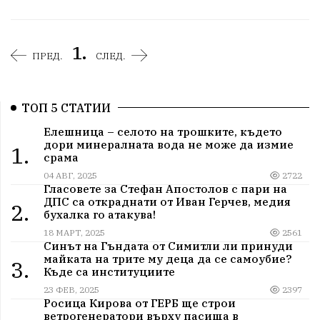
1.
ПРЕД.
СЛЕД.
ТОП 5 СТАТИИ
Елешница – селото на трошките, където
дори минералната вода не може да измие
1.
срама
04 АВГ, 2025
2722
Гласовете за Стефан Апостолов с пари на
ДПС са откраднати от Иван Герчев, медия
2.
бухалка го атакува!
18 МАРТ, 2025
2561
Синът на Гъндата от Симитли ли принуди
майката на трите му деца да се самоубие?
3.
Къде са институциите
23 ФЕВ, 2025
2397
Росица Кирова от ГЕРБ ще строи
ветрогенератори върху пасища в