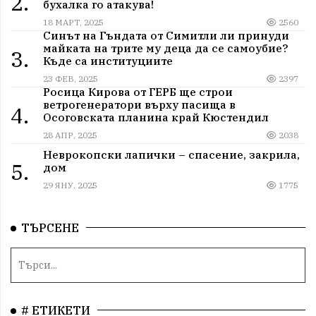
2.
бухалка го атакува!
18 МАРТ, 2025
2560
Синът на Гъндата от Симитли ли принуди
майката на трите му деца да се самоубие?
3.
Къде са институциите
23 ФЕВ, 2025
2397
Росица Кирова от ГЕРБ ще строи
ветрогенератори върху пасища в
4.
Осоговската планина край Кюстендил
28 АПР, 2025
2038
Неврокопски лапички – спасение, закрила,
5.
дом
29 ЯНУ, 2025
1775
ТЪРСЕНЕ
# ЕТИКЕТИ