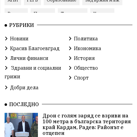
Ремонт
Пожари
Традиции
Култура
РУБРИКИ
Илияна Йотова
Протест
МВР
Новини
Политика
Прокуратура
Бойко Борисов
Красив Благоевград
Икономика
Методи Байкушев
Кресна
Лични финанси
История
Здравни и социални
Общество
Министерски съвет
Избори
Икономика
грижи
Спорт
побой
алкохол
проверка
Новини
Добри дела
Общински съвет
избори 2026
Земеделие
ПОСЛЕДНО
Арест
Ученици
Красив Благоевград
Дрон с голям заряд се взриви на
100 метра в българска територия
#Земеделие
Красива България
АМ Струма
край Кардам, Радев: Районът е
отцепен