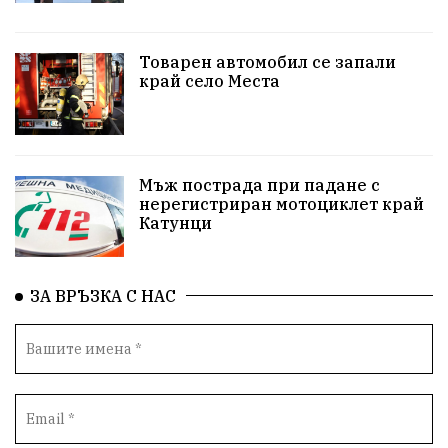
Белица
РСПБЗН
пострадал
Красивите медии
Живот
Товарен автомобил се запали
край село Места
досъдебно производство
Добро дело
Благотворителност
Апостол Апостолов
Репресии
домашно насилие
фолклор
Мъж пострада при падане с
нерегистриран мотоциклет край
Катунци
Пътна безопасност
ГДБОП
Проверки
здравеопазване
Росен Желязков
БАБХ
ЗА ВРЪЗКА С НАС
Фестивал
Народно събрание
Концерт
Вандализъм
Андрей Гюров
Инфраструктура
Протести
инциденти
Дупница
Оставка