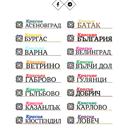
РИОСВ
Якоруда
Наводнения
задържана
Благоевградска област
Национален празник
Политическа криза
Струмяни
Гордост
трафик
НАП
Сияна
Акция
Пешеходец
убийство
археология
замърсяване
Издирване
заплахи
Хераклея Синтика
обществена поръчка
Украйна
Измама
Е79
Георги Динев
престъпление
Великден 2025
почит
Актуално
История
Конституционен съд
ВиК
Стефан Апостолов