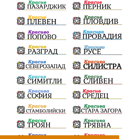
Радослав Ревански
пострадали
МРРБ
ИвелинМихайлов
АнгелинаПопова
Социална политика
партия "Мафия"
Съд
Сигурност
Училища
Доброволци
културно наследство
Задържане под стража
Хаджидимово
РуменРадев
автомобил
Росен Желязков
грабеж
справедливост
#Земеделие
социални услуги
животновъдство
палеж
ЮЗУ
празници
Дете
Безплатни прегледи
Вот на недоверие