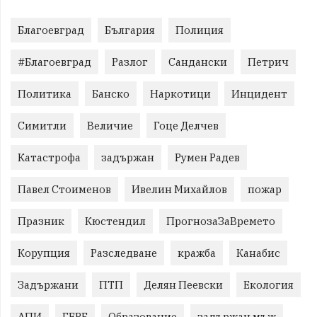
Благоевград
България
Полиция
#Благоевград
Разлог
Сандански
Петрич
Политика
Банско
Наркотици
Инцидент
Симитли
Величие
Гоце Делчев
Катастрофа
задържан
Румен Радев
Павел Стоименов
Ивелин Михайлов
пожар
Празник
Кюстендил
ПрогнозаЗаВремето
Корупция
Разследване
кражба
Канабис
Задържани
ПТП
Делян Пеевски
Екология
АПИ
ГЕРБ
Образование
задържан мъж