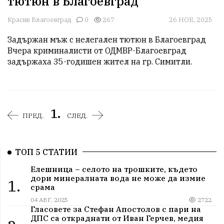
тютюн в Благоевград
Красив Благоевград
0
267
26 НОЕ, 2025
Задържан мъж с нелегален тютюн в Благоевград

Вчера криминалисти от ОДМВР-Благоевград 
задържаха 35-годишен жител на гр. Симитли.
1.
ПРЕД.
СЛЕД.
ТОП 5 СТАТИИ
Елешница – селото на трошките, където
дори минералната вода не може да измие
1.
срама
04 АВГ, 2025
2722
Гласовете за Стефан Апостолов с пари на
ДПС са откраднати от Иван Герчев, медия