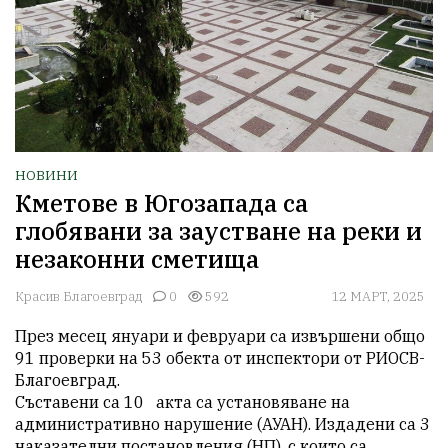
НОВИНИ
Кметове в Югозапада са
глобявани за заустване на реки и
незаконни сметища
Красив Благоевград
0
592
12 МАРТ, 2025
През месец януари и февруари са извършени общо 
91 проверки на 53 обекта от инспектори от РИОСВ-
Благоевград. 

Съставени са 10   акта са установяване на 
административно нарушение (АУАН). Издадени са 3   
наказателни постановления (НП), с които са 