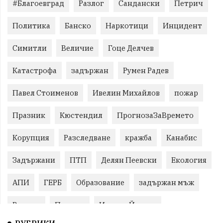
#Благоевград
Разлог
Сандански
Петрич
Политика
Банско
Наркотици
Инцидент
Симитли
Величие
Гоце Делчев
Катастрофа
задържан
Румен Радев
Павел Стоименов
Ивелин Михайлов
пожар
Празник
Кюстендил
ПрогнозаЗаВремето
Корупция
Разследване
кражба
Канабис
Задържани
ПТП
Делян Пеевски
Екология
АПИ
ГЕРБ
Образование
задържан мъж
Ремонт
Пожари
Илияна Йотова