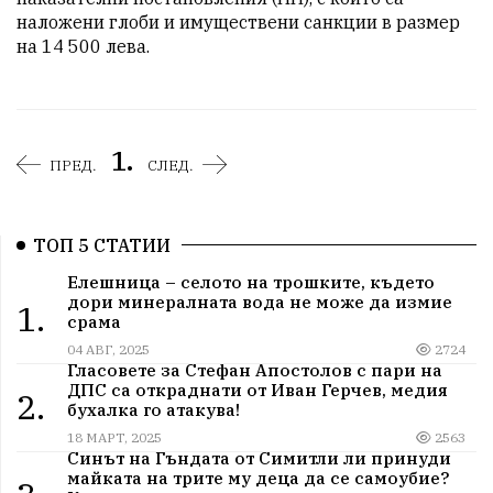
наложени глоби и имуществени санкции в размер 
на 14 500 лева. 
1.
ПРЕД.
СЛЕД.
ТОП 5 СТАТИИ
Елешница – селото на трошките, където
дори минералната вода не може да измие
1.
срама
04 АВГ, 2025
2724
Гласовете за Стефан Апостолов с пари на
ДПС са откраднати от Иван Герчев, медия
2.
бухалка го атакува!
18 МАРТ, 2025
2563
Синът на Гъндата от Симитли ли принуди
майката на трите му деца да се самоубие?