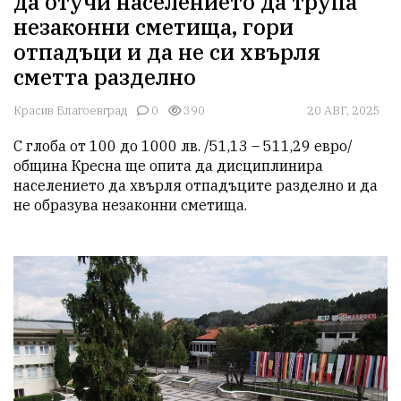
да отучи населението да трупа
незаконни сметища, гори
отпадъци и да не си хвърля
сметта разделно
Красив Благоевград
0
390
20 АВГ, 2025
С глоба от 100 до 1000 лв. /51,13 – 511,29 евро/ 
община Кресна ще опита да дисциплинира 
населението да хвърля отпадъците разделно и да 
не образува незаконни сметища.