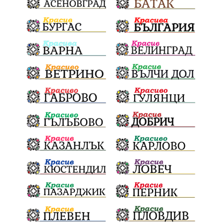
Политическа криза
Струмяни
Гордост
трафик
НАП
Сияна
Акция
Пешеходец
убийство
археология
замърсяване
Издирване
заплахи
Хераклея Синтика
обществена поръчка
Украйна
Измама
Е79
Георги Динев
престъпление
Великден 2025
почит
Актуално
История
Конституционен съд
ВиК
Стефан Апостолов
Радослав Ревански
пострадали
МРРБ
ИвелинМихайлов
АнгелинаПопова