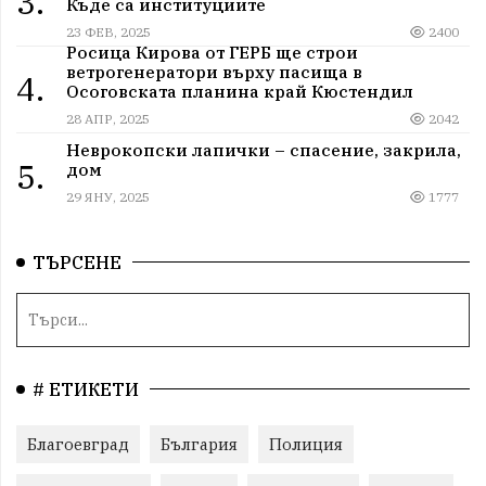
3.
Къде са институциите
23 ФЕВ, 2025
2400
Росица Кирова от ГЕРБ ще строи
ветрогенератори върху пасища в
4.
Осоговската планина край Кюстендил
28 АПР, 2025
2042
Неврокопски лапички – спасение, закрила,
5.
дом
29 ЯНУ, 2025
1777
ТЪРСЕНЕ
# ЕТИКЕТИ
Благоевград
България
Полиция