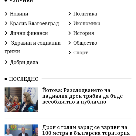
РУБРИКИ
Традиции
Култура
Протест
МВР
Новини
Политика
Прокуратура
Бойко Борисов
Красив Благоевград
Икономика
Методи Байкушев
Кресна
Лични финанси
История
Здравни и социални
Общество
Министерски съвет
Избори
Икономика
грижи
Спорт
побой
алкохол
проверка
Новини
Добри дела
Общински съвет
избори 2026
Земеделие
ПОСЛЕДНО
Арест
Ученици
Красив Благоевград
Йотова: Разследването на
падналия дрон трябва да бъде
#Земеделие
Красива България
АМ Струма
всеобхватно и публично
Белица
РСПБЗН
пострадал
Красивите медии
Живот
Дрон с голям заряд се взриви на
100 метра в българска територия