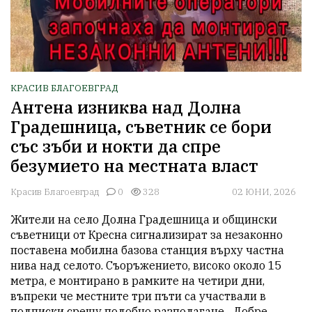
КРАСИВ БЛАГОЕВГРАД
Антена изниква над Долна
Градешница, съветник се бори
със зъби и нокти да спре
безумието на местната власт
Красив Благоевград
0
328
02 ЮНИ, 2026
Жители на село Долна Градешница и общински 
съветници от Кресна сигнализират за незаконно 
поставена мобилна базова станция върху частна 
нива над селото. Съоръжението, високо около 15 
метра, е монтирано в рамките на четири дни, 
въпреки че местните три пъти са участвали в 
подписки срещу подобно разполагане. „Добре, 