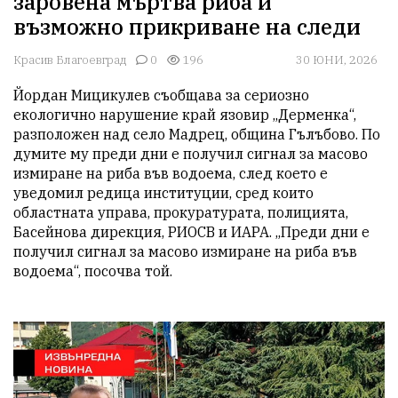
заровена мъртва риба и
възможно прикриване на следи
Красив Благоевград
0
196
30 ЮНИ, 2026
Йордан Мицикулев съобщава за сериозно 
екологично нарушение край язовир „Дерменка“, 
разположен над село Мадрец, община Гълъбово. По 
думите му преди дни е получил сигнал за масово 
измиране на риба във водоема, след което е 
уведомил редица институции, сред които 
областната управа, прокуратурата, полицията, 
Басейнова дирекция, РИОСВ и ИАРА. „Преди дни е 
получил сигнал за масово измиране на риба във 
водоема“, посочва той.