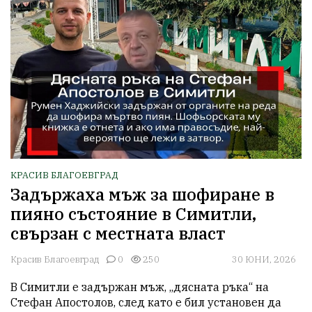
КРАСИВ БЛАГОЕВГРАД
Задържаха мъж за шофиране в
пияно състояние в Симитли,
свързан с местната власт
Красив Благоевград
0
250
30 ЮНИ, 2026
В Симитли е задържан мъж, „дясната ръка“ на 
Стефан Апостолов, след като е бил установен да 