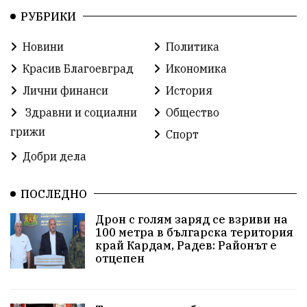
РУБРИКИ
Илияна Йотова
Протест
МВР
Новини
Политика
Прокуратура
Бойко Борисов
Красив Благоевград
Икономика
Методи Байкушев
Кресна
Лични финанси
История
Здравни и социални
Общество
Министерски съвет
Избори
Икономика
грижи
Спорт
побой
алкохол
проверка
Новини
Добри дела
Общински съвет
избори 2026
Земеделие
ПОСЛЕДНО
Арест
Ученици
Красив Благоевград
Дрон с голям заряд се взриви на
100 метра в българска територия
#Земеделие
Красива България
АМ Струма
край Кардам, Радев: Районът е
отцепен
Белица
РСПБЗН
пострадал
Красивите медии
Живот