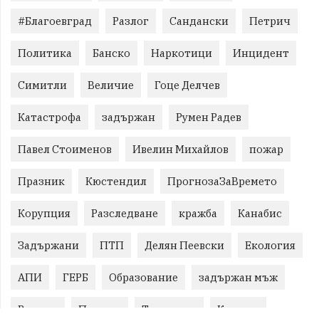
#Благоевград
Разлог
Сандански
Петрич
Политика
Банско
Наркотици
Инцидент
Симитли
Величие
Гоце Делчев
Катастрофа
задържан
Румен Радев
Павел Стоименов
Ивелин Михайлов
пожар
Празник
Кюстендил
ПрогнозаЗаВремето
Корупция
Разследване
кражба
Канабис
Задържани
ПТП
Делян Пеевски
Екология
АПИ
ГЕРБ
Образование
задържан мъж
Ремонт
Пожари
Традиции
Култура