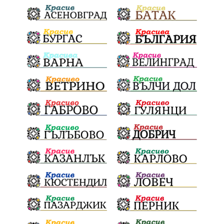
Политическа криза
Струмяни
Гордост
трафик
НАП
Сияна
Акция
Пешеходец
убийство
археология
замърсяване
Издирване
заплахи
Хераклея Синтика
обществена поръчка
Украйна
Измама
Е79
Георги Динев
престъпление
Великден 2025
почит
Актуално
История
Конституционен съд
ВиК
Стефан Апостолов
Радослав Ревански
пострадали
МРРБ
ИвелинМихайлов
АнгелинаПопова