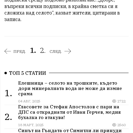
въпреки всички подписки, в крайна сметка си я 
сложиха над селото“, казват жители, цитирани в 
записа.
1.
2.
ПРЕД.
СЛЕД.
ТОП 5 СТАТИИ
Елешница – селото на трошките, където
дори минералната вода не може да измие
1.
срама
04 АВГ, 2025
2722
Гласовете за Стефан Апостолов с пари на
ДПС са откраднати от Иван Герчев, медия
2.
бухалка го атакува!
18 МАРТ, 2025
2560
Синът на Гъндата от Симитли ли принуди