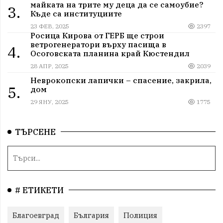
майката на трите му деца да се самоубие?
3.
Къде са институциите
23 ФЕВ, 2025
2397
Росица Кирова от ГЕРБ ще строи
ветрогенератори върху пасища в
4.
Осоговската планина край Кюстендил
28 АПР, 2025
2039
Неврокопски лапички – спасение, закрила,
5.
дом
29 ЯНУ, 2025
1775
ТЪРСЕНЕ
# ЕТИКЕТИ
Благоевград
България
Полиция