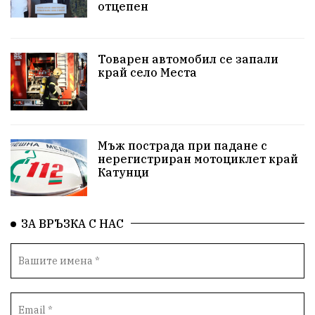
отцепен
Белица
РСПБЗН
пострадал
Красивите медии
Живот
Товарен автомобил се запали
край село Места
досъдебно производство
Добро дело
Благотворителност
Апостол Апостолов
Репресии
домашно насилие
фолклор
Мъж пострада при падане с
нерегистриран мотоциклет край
Катунци
Пътна безопасност
ГДБОП
Проверки
здравеопазване
Росен Желязков
БАБХ
ЗА ВРЪЗКА С НАС
Фестивал
Народно събрание
Концерт
Вандализъм
Андрей Гюров
Инфраструктура
Протести
инциденти
Дупница
Оставка