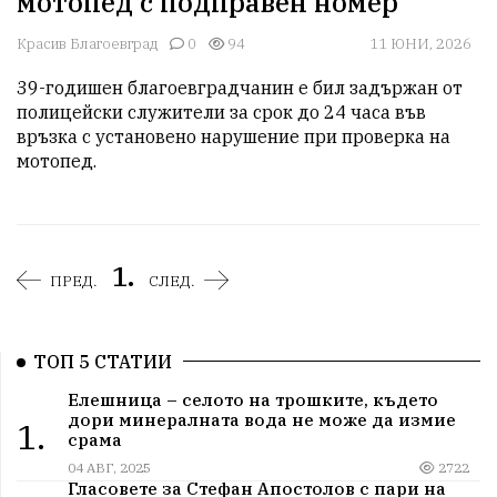
мотопед с подправен номер
Красив Благоевград
0
94
11 ЮНИ, 2026
39-годишен благоевградчанин е бил задържан от 
полицейски служители за срок до 24 часа във 
връзка с установено нарушение при проверка на 
мотопед.
1.
ПРЕД.
СЛЕД.
ТОП 5 СТАТИИ
Елешница – селото на трошките, където
дори минералната вода не може да измие
1.
срама
04 АВГ, 2025
2722
Гласовете за Стефан Апостолов с пари на