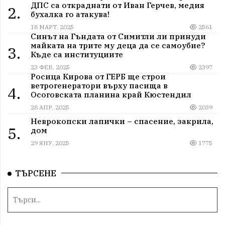
ДПС са откраднати от Иван Герчев, медия
2.
бухалка го атакува!
18 МАРТ, 2025
2561
Синът на Гъндата от Симитли ли принуди
майката на трите му деца да се самоубие?
3.
Къде са институциите
23 ФЕВ, 2025
2397
Росица Кирова от ГЕРБ ще строи
ветрогенератори върху пасища в
4.
Осоговската планина край Кюстендил
28 АПР, 2025
2039
Неврокопски лапички – спасение, закрила,
5.
дом
29 ЯНУ, 2025
1775
ТЪРСЕНЕ