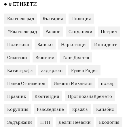
# ЕТИКЕТИ
Благоевград
България
Полиция
#Благоевград
Разлог
Сандански
Петрич
Политика
Банско
Наркотици
Инцидент
Симитли
Величие
Гоце Делчев
Катастрофа
задържан
Румен Радев
Павел Стоименов
Ивелин Михайлов
пожар
Празник
Кюстендил
ПрогнозаЗаВремето
Корупция
Разследване
кражба
Канабис
Задържани
ПТП
Делян Пеевски
Екология