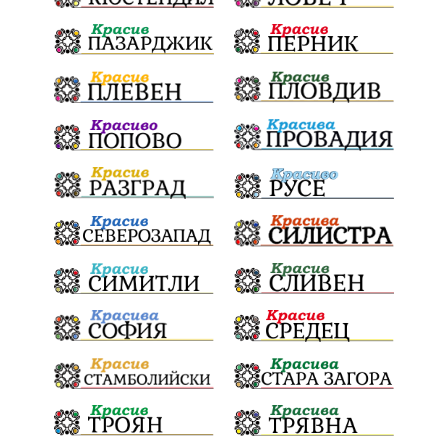
Радослав Ревански
пострадали
МРРБ
ИвелинМихайлов
АнгелинаПопова
Социална политика
партия "Мафия"
Съд
Сигурност
Училища
Доброволци
културно наследство
Задържане под стража
Хаджидимово
РуменРадев
автомобил
Росен Желязков
грабеж
справедливост
#Земеделие
социални услуги
животновъдство
палеж
ЮЗУ
празници
Дете
Безплатни прегледи
Вот на недоверие