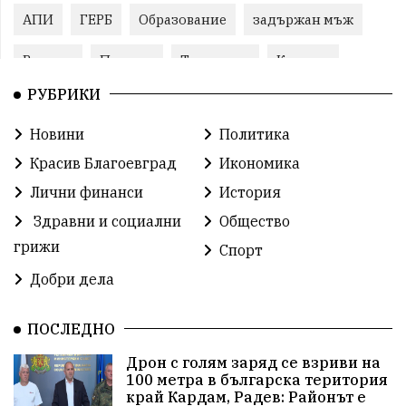
АПИ
ГЕРБ
Образование
задържан мъж
Ремонт
Пожари
Традиции
Култура
РУБРИКИ
Илияна Йотова
Протест
МВР
Новини
Политика
Прокуратура
Бойко Борисов
Красив Благоевград
Икономика
Методи Байкушев
Кресна
Лични финанси
История
Здравни и социални
Общество
Министерски съвет
Избори
Икономика
грижи
Спорт
побой
алкохол
проверка
Новини
Добри дела
Общински съвет
избори 2026
Земеделие
ПОСЛЕДНО
Арест
Ученици
Красив Благоевград
Дрон с голям заряд се взриви на
100 метра в българска територия
#Земеделие
Красива България
АМ Струма
край Кардам, Радев: Районът е