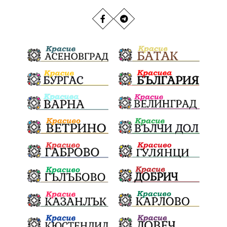
РИОСВ
Якоруда
Наводнения
задържана
Благоевградска област
Национален празник
Политическа криза
Струмяни
Гордост
трафик
НАП
Сияна
Акция
Пешеходец
убийство
археология
замърсяване
Издирване
заплахи
Хераклея Синтика
обществена поръчка
Украйна
Измама
Е79
Георги Динев
престъпление
Великден 2025
почит
Актуално
История
Конституционен съд
ВиК
Стефан Апостолов