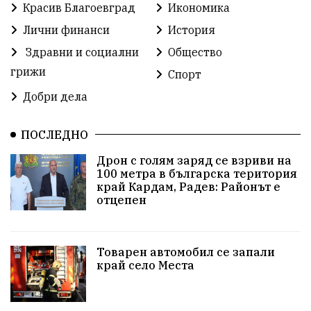
Красив Благоевград
Икономика
Методи Байкушев
Кресна
Лични финанси
История
Здравни и социални
Общество
Министерски съвет
Избори
Икономика
грижи
Спорт
побой
алкохол
проверка
Новини
Добри дела
Общински съвет
избори 2026
Земеделие
ПОСЛЕДНО
Арест
Ученици
Красив Благоевград
Дрон с голям заряд се взриви на
100 метра в българска територия
#Земеделие
Красива България
АМ Струма
край Кардам, Радев: Районът е
отцепен
Белица
РСПБЗН
пострадал
Красивите медии
Живот
Товарен автомобил се запали
край село Места
досъдебно производство
Добро дело
Благотворителност
Апостол Апостолов