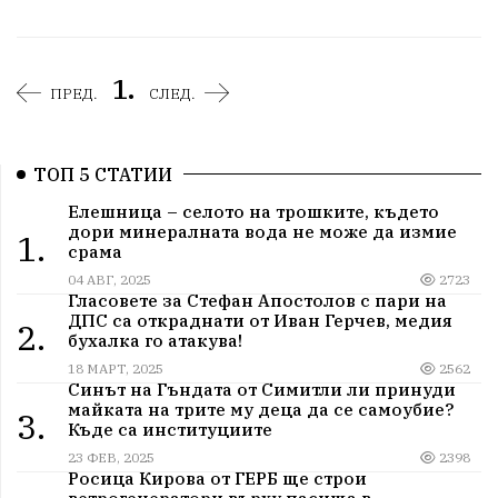
1.
ПРЕД.
СЛЕД.
ТОП 5 СТАТИИ
Елешница – селото на трошките, където
дори минералната вода не може да измие
1.
срама
04 АВГ, 2025
2723
Гласовете за Стефан Апостолов с пари на
ДПС са откраднати от Иван Герчев, медия
2.
бухалка го атакува!
18 МАРТ, 2025
2562
Синът на Гъндата от Симитли ли принуди
майката на трите му деца да се самоубие?
3.
Къде са институциите
23 ФЕВ, 2025
2398
Росица Кирова от ГЕРБ ще строи