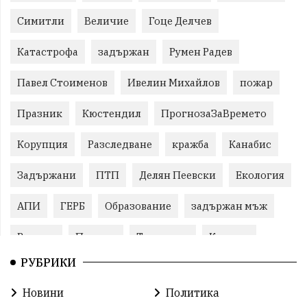
Симитли
Величие
Гоце Делчев
Катастрофа
задържан
Румен Радев
Павел Стоименов
Ивелин Михайлов
пожар
Празник
Кюстендил
ПрогнозаЗаВремето
Корупция
Разследване
кражба
Канабис
Задържани
ПТП
Делян Пеевски
Екология
АПИ
ГЕРБ
Образование
задържан мъж
Ремонт
Пожари
Традиции
Култура
РУБРИКИ
Илияна Йотова
Протест
МВР
Новини
Политика
Прокуратура
Бойко Борисов