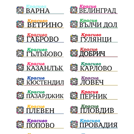
убийство
археология
замърсяване
Издирване
заплахи
Хераклея Синтика
обществена поръчка
Украйна
Измама
Е79
Георги Динев
престъпление
Великден 2025
почит
Актуално
История
Конституционен съд
ВиК
Стефан Апостолов
Радослав Ревански
пострадали
МРРБ
ИвелинМихайлов
АнгелинаПопова
Социална политика
партия "Мафия"
Съд
Сигурност
Училища
Доброволци