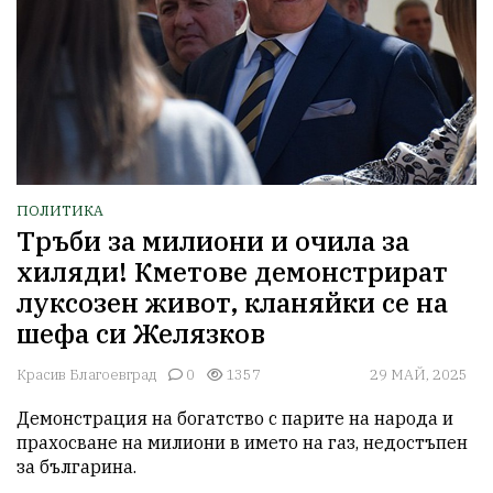
ПОЛИТИКА
Тръби за милиони и очила за
хиляди! Кметове демонстрират
луксозен живот, кланяйки се на
шефа си Желязков
Красив Благоевград
0
1357
29 МАЙ, 2025
Демонстрация на богатство с парите на народа и 
прахосване на милиони в името на газ, недостъпен 
за българина.