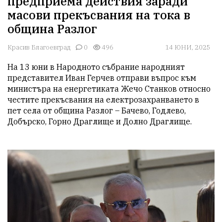
предприема действия заради
масови прекъсвания на тока в
община Разлог
Красив Благоевград
0
496
14 ЮНИ, 2025
На 13 юни в Народното събрание народният 
представител Иван Герчев отправи въпрос към 
министъра на енергетиката Жечо Станков относно 
честите прекъсвания на електрозахранването в 
пет села от община Разлог – Бачево, Годлево, 
Добърско, Горно Драглище и Долно Драглище.