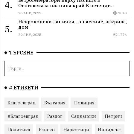
ветрогенератори върху пасища в
4.
Осоговската планина край Кюстендил
28 АПР, 2025
2040
Неврокопски лапички – спасение, закрила,
5.
дом
29 ЯНУ, 2025
1776
ТЪРСЕНЕ
# ЕТИКЕТИ
Благоевград
България
Полиция
#Благоевград
Разлог
Сандански
Петрич
Политика
Банско
Наркотици
Инцидент