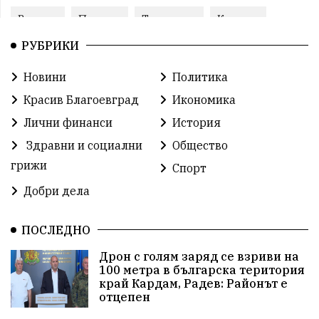
Ремонт
Пожари
Традиции
Култура
РУБРИКИ
Илияна Йотова
Протест
МВР
Новини
Политика
Прокуратура
Бойко Борисов
Красив Благоевград
Икономика
Методи Байкушев
Кресна
Лични финанси
История
Здравни и социални
Общество
Министерски съвет
Избори
Икономика
грижи
Спорт
побой
алкохол
проверка
Новини
Добри дела
Общински съвет
избори 2026
Земеделие
ПОСЛЕДНО
Арест
Ученици
Красив Благоевград
Дрон с голям заряд се взриви на
100 метра в българска територия
#Земеделие
Красива България
АМ Струма
край Кардам, Радев: Районът е
отцепен
Белица
РСПБЗН
пострадал