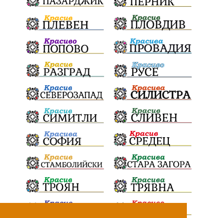
ИвелинМихайлов
АнгелинаПопова
Социална политика
партия "Мафия"
Съд
Сигурност
Училища
Доброволци
културно наследство
Задържане под стража
Хаджидимово
РуменРадев
автомобил
Росен Желязков
грабеж
справедливост
#Земеделие
социални услуги
животновъдство
палеж
ЮЗУ
празници
Дете
Безплатни прегледи
Вот на недоверие
Пияни шофьори
Министерство на земеделието