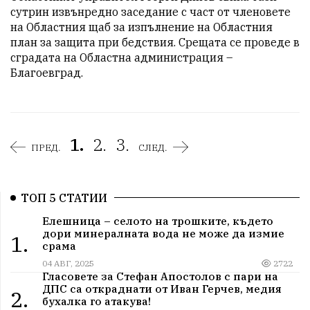
сутрин извънредно заседание с част от членовете 
на Областния щаб за изпълнение на Областния 
план за защита при бедствия. Срещата се проведе в 
сградата на Областна администрация – 
Благоевград.
1.
2.
3.
ПРЕД.
СЛЕД.
ТОП 5 СТАТИИ
Елешница – селото на трошките, където
дори минералната вода не може да измие
1.
срама
04 АВГ, 2025
2722
Гласовете за Стефан Апостолов с пари на
ДПС са откраднати от Иван Герчев, медия
2.
бухалка го атакува!