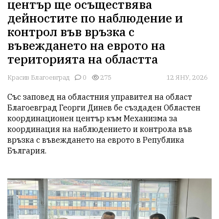
център ще осъществява
дейностите по наблюдение и
контрол във връзка с
въвеждането на еврото на
територията на областта
Красив Благоевград
0
275
12 ЯНУ, 2026
Със заповед на областния управител на област 
Благоевград Георги Динев бе създаден Областен 
координационен център към Механизма за 
координация на наблюдението и контрола във 
връзка с въвеждането на еврото в Република 
България.