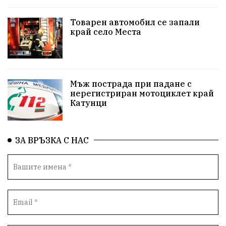
Красивите медии
Живот
Товарен автомобил се запали
край село Места
досъдебно производство
Добро дело
Благотворителност
Апостол Апостолов
Репресии
домашно насилие
фолклор
Мъж пострада при падане с
нерегистриран мотоциклет край
Катунци
Пътна безопасност
ГДБОП
Проверки
здравеопазване
Росен Желязков
БАБХ
ЗА ВРЪЗКА С НАС
Фестивал
Народно събрание
Концерт
Вандализъм
Андрей Гюров
Инфраструктура
Протести
инциденти
Дупница
Оставка
пиян шофьор
Бюджет 2026
Нападение