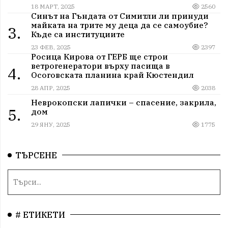
18 МАРТ, 2025
2560
Синът на Гъндата от Симитли ли принуди
майката на трите му деца да се самоубие?
3.
Къде са институциите
23 ФЕВ, 2025
2397
Росица Кирова от ГЕРБ ще строи
ветрогенератори върху пасища в
4.
Осоговската планина край Кюстендил
28 АПР, 2025
2038
Неврокопски лапички – спасение, закрила,
5.
дом
29 ЯНУ, 2025
1775
ТЪРСЕНЕ
# ЕТИКЕТИ