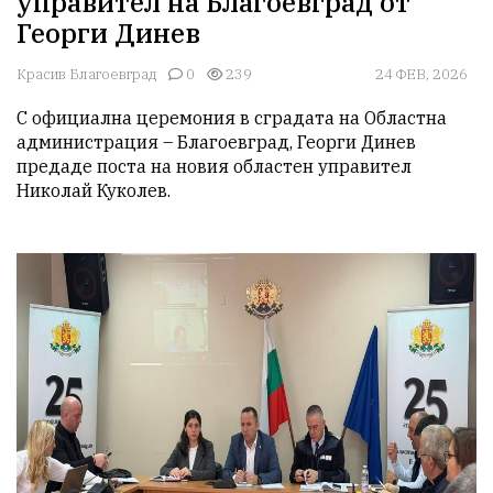
управител на Благоевград от
Георги Динев
Красив Благоевград
0
239
24 ФЕВ, 2026
С официална церемония в сградата на Областна 
администрация – Благоевград, Георги Динев 
предаде поста на новия областен управител 
Николай Куколев.