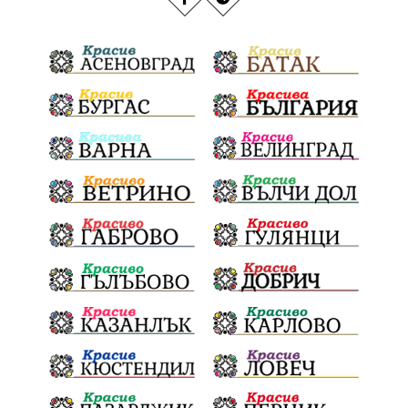
Благоевградска област
Национален празник
Политическа криза
Струмяни
Гордост
трафик
НАП
Сияна
Акция
Пешеходец
убийство
археология
замърсяване
Издирване
заплахи
Хераклея Синтика
обществена поръчка
Украйна
Измама
Е79
Георги Динев
престъпление
Великден 2025
почит
Актуално
История
Конституционен съд
ВиК
Стефан Апостолов
Радослав Ревански
пострадали
МРРБ