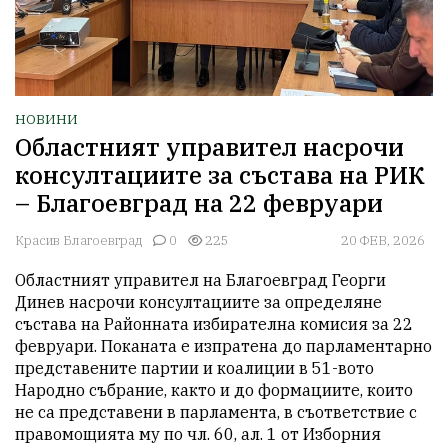
НОВИНИ
Областният управител насрочи
консултациите за състава на РИК
– Благоевград на 22 февруари
Красив Благоевград
0
225
20 ФЕВ, 2026
Областният управител на Благоевград Георги 
Динев насрочи консултациите за определяне 
състава на Районната избирателна комисия за 22 
февруари. Поканата е изпратена до парламентарно 
представените партии и коалиции в 51-вото 
Народно събрание, както и до формациите, които 
не са представени в парламента, в съответствие с 
правомощията му по чл. 60, ал. 1 от Изборния 