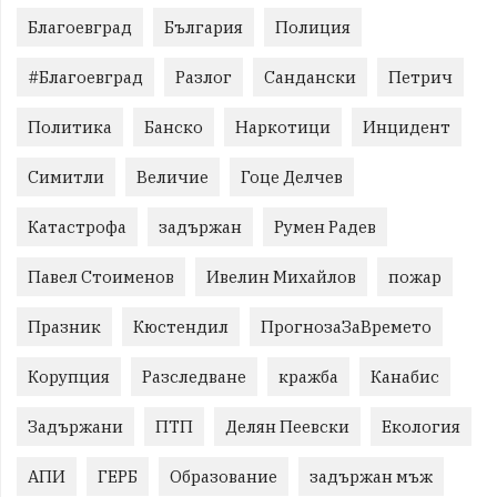
Благоевград
България
Полиция
#Благоевград
Разлог
Сандански
Петрич
Политика
Банско
Наркотици
Инцидент
Симитли
Величие
Гоце Делчев
Катастрофа
задържан
Румен Радев
Павел Стоименов
Ивелин Михайлов
пожар
Празник
Кюстендил
ПрогнозаЗаВремето
Корупция
Разследване
кражба
Канабис
Задържани
ПТП
Делян Пеевски
Екология
АПИ
ГЕРБ
Образование
задържан мъж