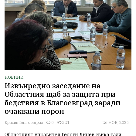
НОВИНИ
Извънредно заседание на
Областния щаб за защита при
бедствия в Благоевград заради
очаквани порои
Красив Благоевград
0
321
26 НОЕ, 2025
Областният управител Георги Динев свика тази 