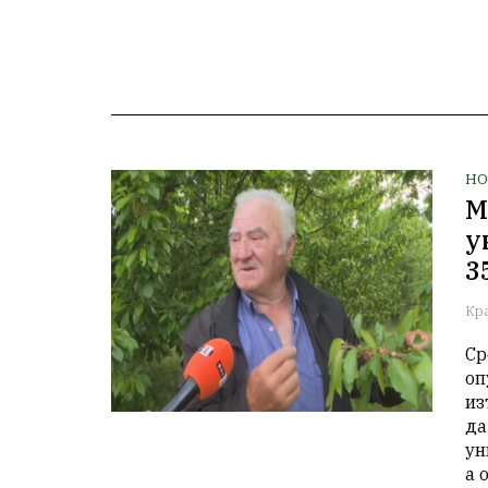
НО
М
у
3
Кр
Ср
оп
из
да
ун
а 