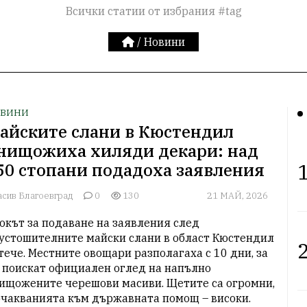
Всички статии от избрания #tag
/
Новини
ВИНИ
айските слани в Кюстендил
нищожиха хиляди декари: над
1
50 стопани подадоха заявления
асив Благоевград
0
130
21 МАЙ, 2026
окът за подаване на заявления след 
устошителните майски слани в област Кюстендил 
2
тече. Местните овощари разполагаха с 10 дни, за 
 поискат официален оглед на напълно 
ищожените черешови масиви. Щетите са огромни, 
очакванията към държавната помощ – високи.