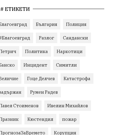
# ЕТИКЕТИ
Благоевград
България
Полиция
#Благоевград
Разлог
Сандански
Петрич
Политика
Наркотици
Банско
Инцидент
Симитли
Величие
Гоце Делчев
Катастрофа
задържан
Румен Радев
Павел Стоименов
Ивелин Михайлов
Празник
Кюстендил
пожар
ПрогнозаЗаВремето
Корупция