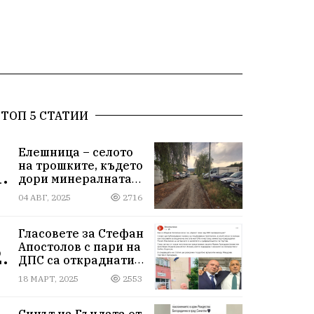
ТОП 5 СТАТИИ
Елешница – селото
на трошките, където
.
дори минералната
вода не може да
04 АВГ, 2025
2716
измие срама
Гласовете за Стефан
Апостолов с пари на
.
ДПС са откраднати
от Иван Герчев,
18 МАРТ, 2025
2553
медия бухалка го
атакува!
Синът на Гъндата от