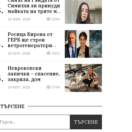
Симитли ли принуди
.
майката на трите му
деца да се самоубие?
23 ФЕВ, 2025
2386
Къде са
институциите
Росица Кирова от
ГЕРБ ще строи
.
ветрогенератори
върху пасища в
28 АПР, 2025
2033
Осоговската планина
край Кюстендил
Неврокопски
лапички – спасение,
.
закрила, дом
29 ЯНУ, 2025
1768
ТЪРСЕНЕ