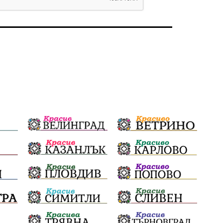
избори 2026
Земеделие
Ученици
Арест
Красив Благоевград
#Земеделие
Красива България
АМ Струма
Белица
РСПБЗН
Красивите медии
Живот
Добро дело
Благотворителност
Апостол Апостолов
Репресии
фолклор
досъдебно производство
домашно насилие
Пътна безопасност
ГДБОП
Проверки
здравеопазване