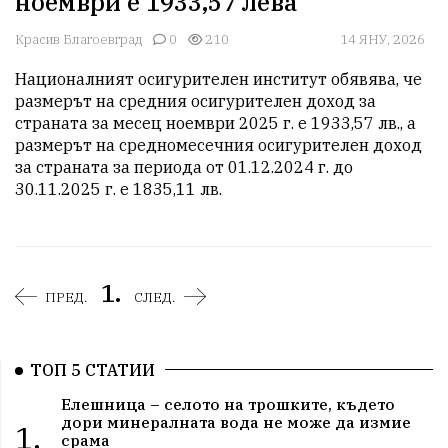
ноември е 1933,57 лева
Красив Благоевград
0
210
14 ЯНУ, 2026
Националният осигурителен институт обявява, че 
размерът на средния осигурителен доход за 
страната за месец ноември 2025 г. е 1933,57 лв., а 
размерът на средномесечния осигурителен доход 
за страната за периода от 01.12.2024 г. до 
30.11.2025 г. е 1835,11 лв.
1.
ПРЕД.
СЛЕД.
ТОП 5 СТАТИИ
Елешница – селото на трошките, където
дори минералната вода не може да измие
1.
срама