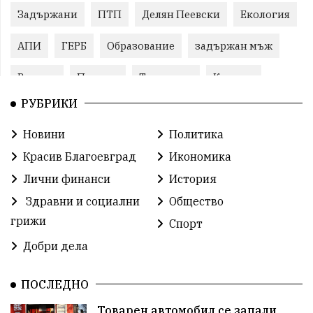
Задържани
ПТП
Делян Пеевски
Екология
АПИ
ГЕРБ
Образование
задържан мъж
Ремонт
Пожари
Традиции
Култура
РУБРИКИ
Илияна Йотова
Протест
МВР
Новини
Политика
Прокуратура
Бойко Борисов
Красив Благоевград
Икономика
Методи Байкушев
Кресна
Лични финанси
История
Здравни и социални
Общество
Министерски съвет
Избори
Икономика
грижи
Спорт
побой
алкохол
проверка
Новини
Добри дела
Общински съвет
избори 2026
Земеделие
ПОСЛЕДНО
Ученици
Арест
Красив Благоевград
Товарен автомобил се запали