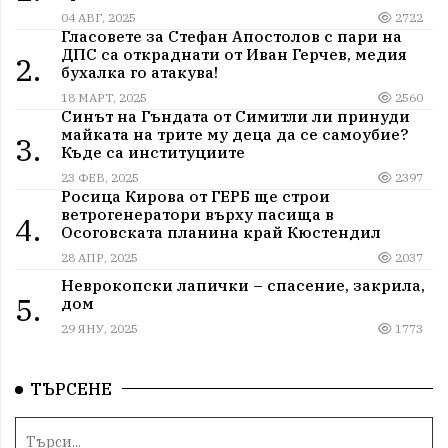
04 АВГ, 2025
2722
Гласовете за Стефан Апостолов с пари на
ДПС са откраднати от Иван Герчев, медия
2.
бухалка го атакува!
18 МАРТ, 2025
2560
Синът на Гъндата от Симитли ли принуди
майката на трите му деца да се самоубие?
3.
Къде са институциите
23 ФЕВ, 2025
2397
Росица Кирова от ГЕРБ ще строи
ветрогенератори върху пасища в
4.
Осоговската планина край Кюстендил
28 АПР, 2025
2037
Неврокопски лапички – спасение, закрила,
5.
дом
29 ЯНУ, 2025
1773
ТЪРСЕНЕ