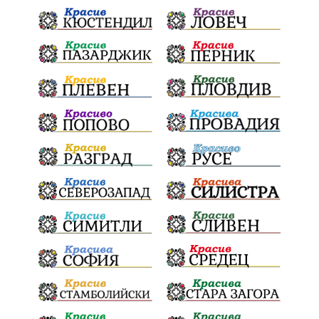
Конституционен съд
ВиК
Стефан Апостолов
Радослав Ревански
пострадали
МРРБ
ИвелинМихайлов
АнгелинаПопова
Социална политика
партия "Мафия"
Съд
Сигурност
Училища
Доброволци
културно наследство
Задържане под стража
Хаджидимово
РуменРадев
автомобил
Росен Желязков
грабеж
справедливост
#Земеделие
социални услуги
животновъдство
палеж
ЮЗУ
празници