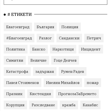
# ЕТИКЕТИ
Благоевград
България
Полиция
#Благоевград
Разлог
Сандански
Петрич
Политика
Банско
Наркотици
Инцидент
Симитли
Величие
Гоце Делчев
Катастрофа
задържан
Румен Радев
Павел Стоименов
Ивелин Михайлов
пожар
Празник
Кюстендил
ПрогнозаЗаВремето
Корупция
Разследване
кражба
Канабис