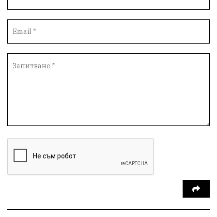
Вандализъм
Андрей Гюров
Инфраструктура
Протести
инциденти
Дупница
Оставка
пиян шофьор
Бюджет 2026
Нападение
Изложба
Скандал
Окръжен съд
Спорт
Туризъм
Община Симитли
Общество
Пиринско
евро
насилие
Превенция
КресненскоДефиле
Обществени Поръчки
марихуана
Илинденци
Пирин
Югозапад
Моторист
Театър
шофьор
24 май
Добринище
кражби
ДПС-Ново начало