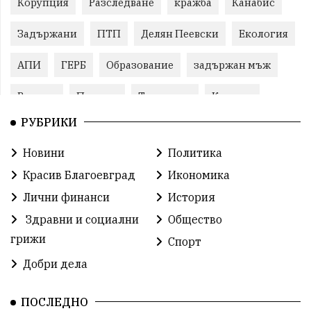
Корупция
Разследване
кражба
Канабис
Задържани
ПТП
Делян Пеевски
Екология
АПИ
ГЕРБ
Образование
задържан мъж
Ремонт
Пожари
Традиции
Култура
РУБРИКИ
Илияна Йотова
Протест
МВР
Новини
Политика
Прокуратура
Бойко Борисов
Красив Благоевград
Икономика
Методи Байкушев
Кресна
Лични финанси
История
Здравни и социални
Общество
Министерски съвет
Избори
Икономика
грижи
Спорт
побой
алкохол
проверка
Новини
Добри дела
Общински съвет
избори 2026
Земеделие
ПОСЛЕДНО