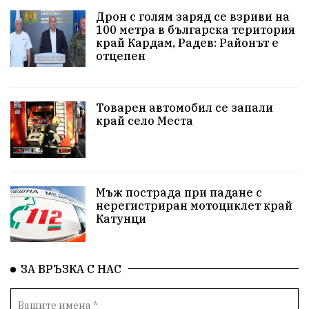
Арест
Ученици
Красив Благоевград
Дрон с голям заряд се взриви на
100 метра в българска територия
#Земеделие
Красива България
АМ Струма
край Кардам, Радев: Районът е
отцепен
Белица
РСПБЗН
пострадал
Красивите медии
Живот
Товарен автомобил се запали
край село Места
досъдебно производство
Добро дело
Благотворителност
Апостол Апостолов
Репресии
домашно насилие
фолклор
Мъж пострада при падане с
нерегистриран мотоциклет край
Катунци
Пътна безопасност
ГДБОП
Проверки
здравеопазване
Росен Желязков
БАБХ
ЗА ВРЪЗКА С НАС
Фестивал
Народно събрание
Концерт