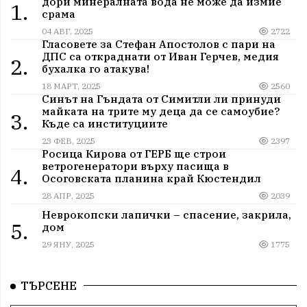
дори минералната вода не може да измие
1.
срама
04 АВГ, 2025
2722
Гласовете за Стефан Апостолов с пари на
ДПС са откраднати от Иван Герчев, медия
2.
бухалка го атакува!
18 МАРТ, 2025
2560
Синът на Гъндата от Симитли ли принуди
майката на трите му деца да се самоубие?
3.
Къде са институциите
23 ФЕВ, 2025
2397
Росица Кирова от ГЕРБ ще строи
ветрогенератори върху пасища в
4.
Осоговската планина край Кюстендил
28 АПР, 2025
2039
Неврокопски лапички – спасение, закрила,
5.
дом
29 ЯНУ, 2025
1775
ТЪРСЕНЕ