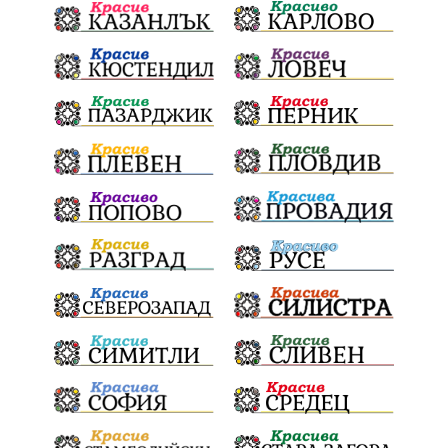
почит
Актуално
История
Конституционен съд
ВиК
Стефан Апостолов
Радослав Ревански
пострадали
МРРБ
ИвелинМихайлов
АнгелинаПопова
Социална политика
партия "Мафия"
Съд
Сигурност
Училища
Доброволци
културно наследство
Задържане под стража
Хаджидимово
РуменРадев
автомобил
Росен Желязков
грабеж
справедливост
#Земеделие
социални услуги