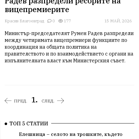
Радев разпредели ресорите на
вицепремиерите
Красив Благоевград
0
177
15 МАЙ, 2026
Министър-председателят Румен Радев разпредели 
между четиримата вицепремиери функциите по 
координация на общата политика на 
правителството и по взаимодействието с органи на 
изпълнителната власт към Министерския съвет.

1.
ПРЕД.
СЛЕД.
ТОП 5 СТАТИИ
Елешница – селото на трошките, където