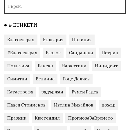
# ЕТИКЕТИ
Благоевград
България
Полиция
#Благоевград
Разлог
Сандански
Петрич
Политика
Банско
Наркотици
Инцидент
Симитли
Величие
Гоце Делчев
Катастрофа
задържан
Румен Радев
Павел Стоименов
Ивелин Михайлов
пожар
Празник
Кюстендил
ПрогнозаЗаВремето