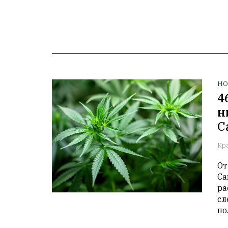
НО
4
н
С
Кр
От
Са
ра
сл
по