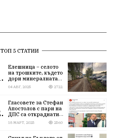
ТОП 5 СТАТИИ
Елешница – селото
на трошките, където
.
дори минералната
вода не може да
04 АВГ, 2025
2722
измие срама
Гласовете за Стефан
Апостолов с пари на
.
ДПС са откраднати
от Иван Герчев,
18 МАРТ, 2025
2560
медия бухалка го
атакува!
Синът на Гъндата от