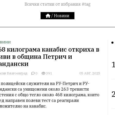
Всички статии от избрания #tag
/
Новини
ВИНИ
68 килограма канабис откриха в
иви в община Петрич и
1
андански
асив Благоевград
0
391
05 АВГ, 2025
 полицейски служители на РУ-Петрич и РУ-
ндански са унищожени около 263 тревисти 
2
стения с общо тегло около 468 килограма, които 
ед направен полеви тест са реагирали 
ложително на канабис. 