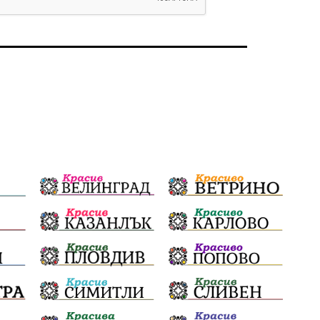
избори 2026
Земеделие
Арест
Ученици
Красив Благоевград
#Земеделие
Красива България
АМ Струма
Белица
РСПБЗН
пострадал
Красивите медии
Живот
досъдебно производство
Добро дело
Благотворителност
Апостол Апостолов
Репресии
домашно насилие
фолклор
Пътна безопасност
ГДБОП
Проверки
здравеопазване
Росен Желязков