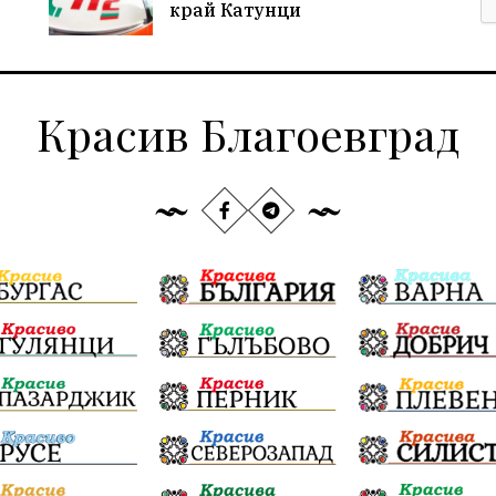
край Катунци
Красив Благоевград