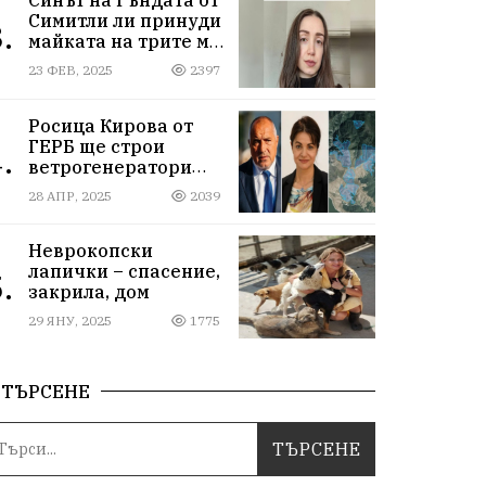
Симитли ли принуди
.
майката на трите му
деца да се самоубие?
23 ФЕВ, 2025
2397
Къде са
институциите
Росица Кирова от
ГЕРБ ще строи
.
ветрогенератори
върху пасища в
28 АПР, 2025
2039
Осоговската планина
край Кюстендил
Неврокопски
лапички – спасение,
.
закрила, дом
29 ЯНУ, 2025
1775
ТЪРСЕНЕ