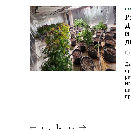
НО
Р
Д
и
д
Кр
Дв
пр
ра
Из
на
пр
1.
ПРЕД.
СЛЕД.