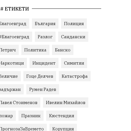
# ЕТИКЕТИ
Благоевград
България
Полиция
#Благоевград
Разлог
Сандански
Петрич
Политика
Банско
Наркотици
Инцидент
Симитли
Величие
Гоце Делчев
Катастрофа
задържан
Румен Радев
Павел Стоименов
Ивелин Михайлов
пожар
Празник
Кюстендил
ПрогнозаЗаВремето
Корупция