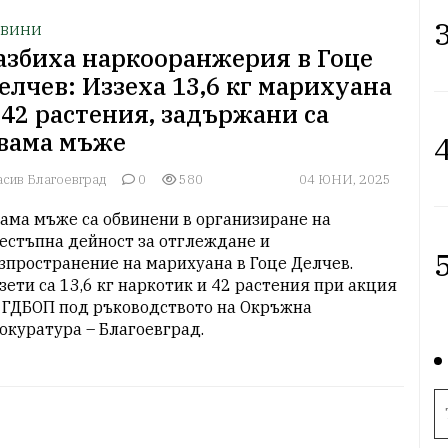
3
ВИНИ
азбиха наркооранжерия в Гоце
елчев: Иззеха 13,6 кг марихуана
 42 растения, задържани са
вама мъже
4
асив Благоевград
0
580
04 ЮНИ, 2025
ама мъже са обвинени в организиране на 
естъпна дейност за отглеждане и 
5
зпространение на марихуана в Гоце Делчев. 
зети са 13,6 кг наркотик и 42 растения при акция 
 ГДБОП под ръководството на Окръжна 
окуратура – Благоевград.