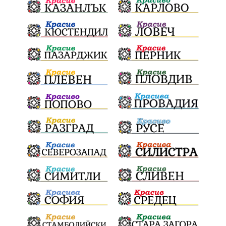
почит
Актуално
История
Конституционен съд
ВиК
Стефан Апостолов
Радослав Ревански
пострадали
МРРБ
ИвелинМихайлов
АнгелинаПопова
Социална политика
партия "Мафия"
Съд
Сигурност
Училища
Доброволци
културно наследство
Задържане под стража
Хаджидимово
РуменРадев
автомобил
Росен Желязков
грабеж
справедливост
#Земеделие
социални услуги