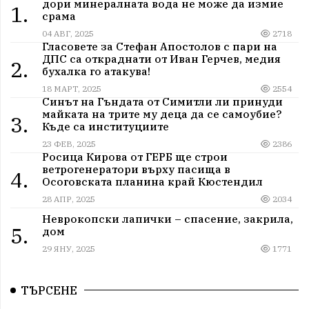
дори минералната вода не може да измие
1.
срама
04 АВГ, 2025
2718
Гласовете за Стефан Апостолов с пари на
ДПС са откраднати от Иван Герчев, медия
2.
бухалка го атакува!
18 МАРТ, 2025
2554
Синът на Гъндата от Симитли ли принуди
майката на трите му деца да се самоубие?
3.
Къде са институциите
23 ФЕВ, 2025
2386
Росица Кирова от ГЕРБ ще строи
ветрогенератори върху пасища в
4.
Осоговската планина край Кюстендил
28 АПР, 2025
2034
Неврокопски лапички – спасение, закрила,
5.
дом
29 ЯНУ, 2025
1771
ТЪРСЕНЕ