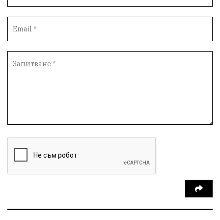
Инфраструктура
Протести
инциденти
Дупница
Оставка
пиян шофьор
Бюджет 2026
Нападение
Изложба
Скандал
Окръжен съд
Спорт
Туризъм
Община Симитли
Общество
евро
Пиринско
насилие
КресненскоДефиле
Обществени Поръчки
марихуана
Превенция
Илинденци
Пирин
Югозапад
Моторист
Театър
шофьор
24 май
Добринище
кражби
ДПС-Ново начало
Катастрофи