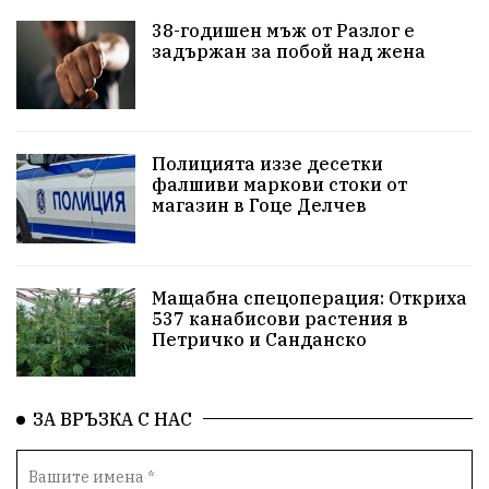
Красив Благоевград
#Земеделие
38-годишен мъж от Разлог е
задържан за побой над жена
Красива България
АМ Струма
Белица
РСПБЗН
Красивите медии
Живот
досъдебно производство
Добро дело
Полицията иззе десетки
фалшиви маркови стоки от
магазин в Гоце Делчев
Благотворителност
Апостол Апостолов
Репресии
фолклор
пострадал
Мащабна спецоперация: Откриха
домашно насилие
Пътна безопасност
ГДБОП
537 канабисови растения в
Петричко и Санданско
Проверки
здравеопазване
Росен Желязков
Народно събрание
Концерт
Вандализъм
ЗА ВРЪЗКА С НАС
БАБХ
Фестивал
Андрей Гюров