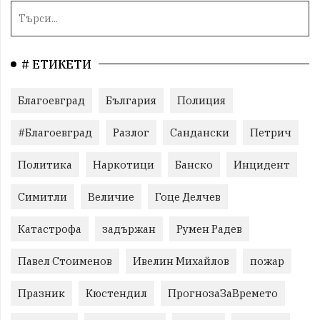
# ЕТИКЕТИ
Благоевград
България
Полиция
#Благоевград
Разлог
Сандански
Петрич
Политика
Наркотици
Банско
Инцидент
Симитли
Величие
Гоце Делчев
Катастрофа
задържан
Румен Радев
Павел Стоименов
Ивелин Михайлов
пожар
Празник
Кюстендил
ПрогнозаЗаВремето