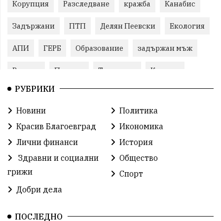
Корупция
Разследване
кражба
Канабис
Задържани
ПТП
Делян Пеевски
Екология
АПИ
ГЕРБ
Образование
задържан мъж
Ремонт
Пожари
Традиции
Култура
РУБРИКИ
Илияна Йотова
Протест
МВР
Новини
Политика
Бойко Борисов
Методи Байкушев
Красив Благоевград
Икономика
Прокуратура
Кресна
Министерски съвет
Лични финанси
История
Здравни и социални
Общество
Избори
Икономика
побой
алкохол
грижи
Спорт
проверка
Новини
Общински съвет
Добри дела
избори 2026
Земеделие
Ученици
Арест
ПОСЛЕДНО