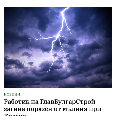
НОВИНИ
Работик на ГлавБулгарСтрой
загина поразен от мълния при
Кресна