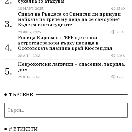
2.
бухалка го атакува!
18 МАРТ, 2025
2560
Синът на Гъндата от Симитли ли принуди
майката на трите му деца да се самоубие?
3.
Къде са институциите
23 ФЕВ, 2025
2397
Росица Кирова от ГЕРБ ще строи
ветрогенератори върху пасища в
4.
Осоговската планина край Кюстендил
28 АПР, 2025
2038
Неврокопски лапички – спасение, закрила,
5.
дом
29 ЯНУ, 2025
1775
ТЪРСЕНЕ
# ЕТИКЕТИ