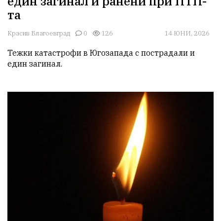
един загинал и ранени при ПТП-
та
Красив Благоевград
0
126
14 ЮНИ, 2026
Тежки катастрофи в Югозапада с пострадали и 