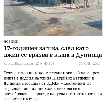
НОВИНИ
17-годишен загива, след като
джип се врязва в къща в Дупница
Красив Благоевград
0
204
07 ЮНИ, 2026
Тежък пътен инцидент е станал около 3 часа през 
нощта в неделя на улица „Патриарх Евтимий“ в 
Дупница, съобщиха от ОДМВР – Кюстендил. По 
първоначални данни джип, движещ се с 
несъобразена скорост, е напуснал пътното платно и 
се е врязал в къща.