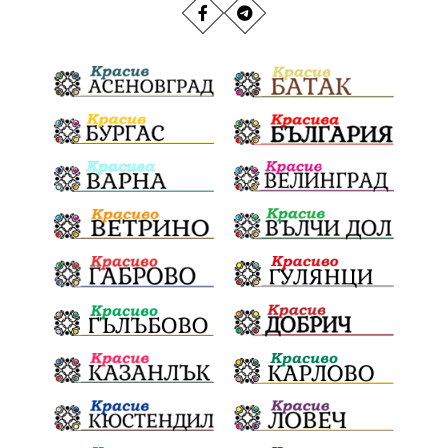
РИОСВ
Якоруда
Наводнения
задържана
Благоевградска област
Национален празник
Политическа криза
Струмяни
Гордост
трафик
НАП
Сияна
Акция
Пешеходец
убийство
археология
замърсяване
Издирване
заплахи
Хераклея Синтика
обществена поръчка
Украйна
Измама
Е79
Георги Динев
престъпление
Великден 2025
почит
Актуално
История
Конституционен съд
ВиК
Стефан Апостолов