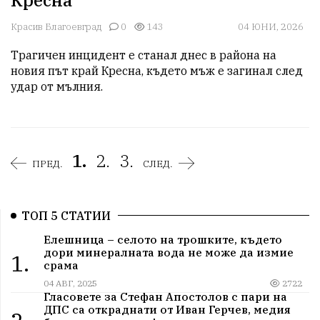
Красив Благоевград
0
143
04 ЮНИ, 2026
Трагичен инцидент е станал днес в района на 
новия път край Кресна, където мъж е загинал след 
удар от мълния.
1.
2.
3.
ПРЕД.
СЛЕД.
ТОП 5 СТАТИИ
Елешница – селото на трошките, където
дори минералната вода не може да измие
1.
срама
04 АВГ, 2025
2722
Гласовете за Стефан Апостолов с пари на
ДПС са откраднати от Иван Герчев, медия