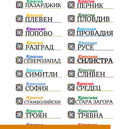
Радослав Ревански
пострадали
МРРБ
ИвелинМихайлов
АнгелинаПопова
Социална политика
партия "Мафия"
Съд
Сигурност
Училища
Доброволци
културно наследство
Задържане под стража
Хаджидимово
РуменРадев
автомобил
Росен Желязков
грабеж
справедливост
#Земеделие
социални услуги
животновъдство
палеж
ЮЗУ
празници
Дете
Безплатни прегледи
Вот на недоверие