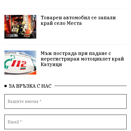
Красивите медии
Живот
Товарен автомобил се запали
край село Места
досъдебно производство
Добро дело
Благотворителност
Апостол Апостолов
Репресии
домашно насилие
фолклор
Мъж пострада при падане с
нерегистриран мотоциклет край
Катунци
Пътна безопасност
ГДБОП
Проверки
здравеопазване
Росен Желязков
БАБХ
ЗА ВРЪЗКА С НАС
Фестивал
Народно събрание
Концерт
Вандализъм
Андрей Гюров
Инфраструктура
Протести
инциденти
Дупница
Оставка