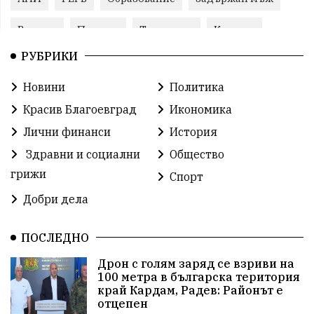
Ремонт
Пожари
Традиции
Култура
РУБРИКИ
Илияна Йотова
Протест
МВР
Новини
Политика
Прокуратура
Бойко Борисов
Красив Благоевград
Икономика
Методи Байкушев
Кресна
Лични финанси
История
Здравни и социални
Общество
Министерски съвет
Избори
Икономика
грижи
Спорт
побой
алкохол
проверка
Новини
Добри дела
Общински съвет
избори 2026
Земеделие
ПОСЛЕДНО
Арест
Ученици
Красив Благоевград
Дрон с голям заряд се взриви на
100 метра в българска територия
#Земеделие
Красива България
АМ Струма
край Кардам, Радев: Районът е
отцепен
Белица
РСПБЗН
пострадал