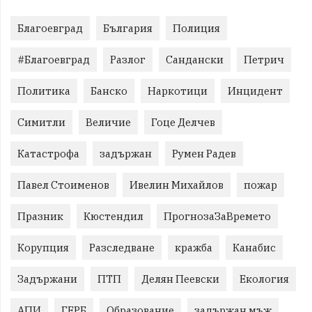
Благоевград
България
Полиция
#Благоевград
Разлог
Сандански
Петрич
Политика
Банско
Наркотици
Инцидент
Симитли
Величие
Гоце Делчев
Катастрофа
задържан
Румен Радев
Павел Стоименов
Ивелин Михайлов
пожар
Празник
Кюстендил
ПрогнозаЗаВремето
Корупция
Разследване
кражба
Канабис
Задържани
ПТП
Делян Пеевски
Екология
АПИ
ГЕРБ
Образование
задържан мъж