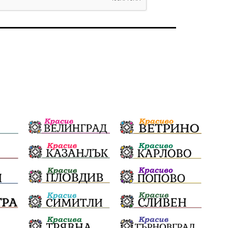
избори 2026
Земеделие
Ученици
Арест
Красив Благоевград
#Земеделие
Красива България
АМ Струма
Белица
РСПБЗН
Красивите медии
Живот
досъдебно производство
Добро дело
Благотворителност
Апостол Апостолов
Репресии
фолклор
пострадал
домашно насилие
Пътна безопасност
ГДБОП
Проверки
здравеопазване