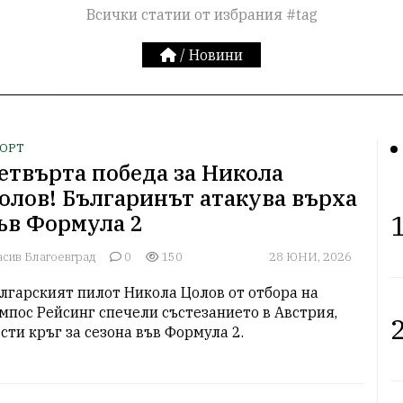
Всички статии от избрания #tag
/
Новини
ОРТ
етвърта победа за Никола
олов! Българинът атакува върха
1
ъв Формула 2
асив Благоевград
0
150
28 ЮНИ, 2026
лгарският пилот Никола Цолов от отбора на 
мпос Рейсинг спечели състезанието в Австрия, 
2
сти кръг за сезона във Формула 2.