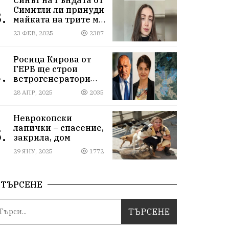
Симитли ли принуди
.
майката на трите му
деца да се самоубие?
23 ФЕВ, 2025
2387
Къде са
институциите
Росица Кирова от
ГЕРБ ще строи
.
ветрогенератори
върху пасища в
28 АПР, 2025
2035
Осоговската планина
край Кюстендил
Неврокопски
лапички – спасение,
.
закрила, дом
29 ЯНУ, 2025
1772
ТЪРСЕНЕ