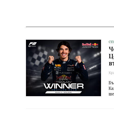
СП
Ч
Ц
в
Кр
Бъ
Ка
ше