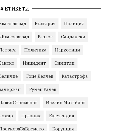
# ЕТИКЕТИ
Благоевград
България
Полиция
#Благоевград
Разлог
Сандански
Петрич
Политика
Наркотици
Банско
Инцидент
Симитли
Величие
Гоце Делчев
Катастрофа
задържан
Румен Радев
Павел Стоименов
Ивелин Михайлов
пожар
Празник
Кюстендил
ПрогнозаЗаВремето
Корупция