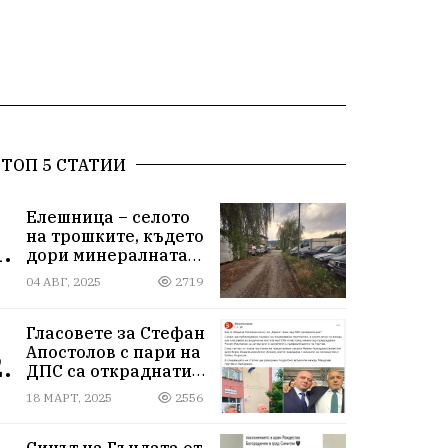
ТОП 5 СТАТИИ
Елешница – селото
на трошките, където
.
дори минералната
вода не може да
04 АВГ, 2025
2719
измие срама
Гласовете за Стефан
Апостолов с пари на
.
ДПС са откраднати
от Иван Герчев,
18 МАРТ, 2025
2556
медия бухалка го
атакува!
Синът на Гъндата от