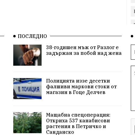
ПОСЛЕДНО
38-годишен мъж от Разлог е
задържан за побой над жена
Полицията иззе десетки
фалшиви маркови стоки от
магазин в Гоце Делчев
Мащабна спецоперация:
Откриха 537 канабисови
растения в Петричко и
Санданско