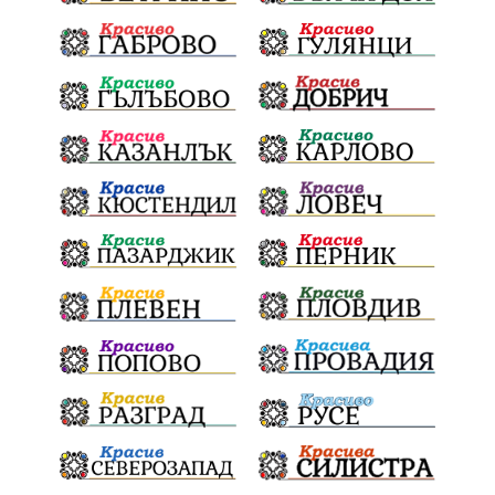
Издирване
заплахи
Хераклея Синтика
обществена поръчка
Украйна
Измама
Е79
престъпление
Георги Динев
Великден 2025
почит
Актуално
История
Конституционен съд
ВиК
Стефан Апостолов
Радослав Ревански
пострадали
МРРБ
ИвелинМихайлов
АнгелинаПопова
Социална политика
партия "Мафия"
Съд
Сигурност
Училища
Доброволци
културно наследство
Задържане под стража