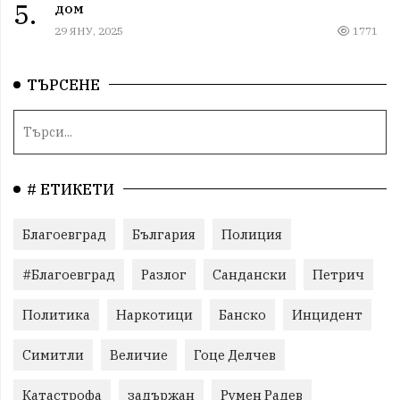
5.
дом
29 ЯНУ, 2025
1771
ТЪРСЕНЕ
# ЕТИКЕТИ
Благоевград
България
Полиция
#Благоевград
Разлог
Сандански
Петрич
Политика
Наркотици
Банско
Инцидент
Симитли
Величие
Гоце Делчев
Катастрофа
задържан
Румен Радев