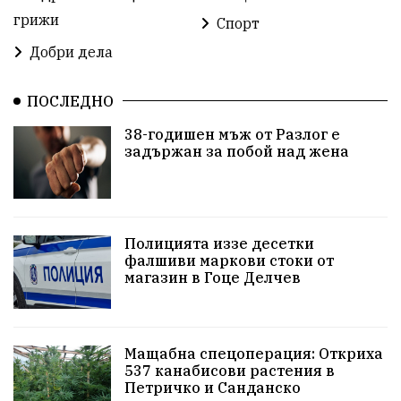
грижи
Спорт
проверка
Новини
Общински съвет
Добри дела
избори 2026
Земеделие
Ученици
Арест
ПОСЛЕДНО
Красив Благоевград
#Земеделие
38-годишен мъж от Разлог е
задържан за побой над жена
Красива България
АМ Струма
Белица
РСПБЗН
Красивите медии
Живот
досъдебно производство
Добро дело
Полицията иззе десетки
фалшиви маркови стоки от
магазин в Гоце Делчев
Благотворителност
Апостол Апостолов
Репресии
фолклор
пострадал
Мащабна спецоперация: Откриха
домашно насилие
Пътна безопасност
ГДБОП
537 канабисови растения в
Петричко и Санданско
Проверки
здравеопазване
Росен Желязков