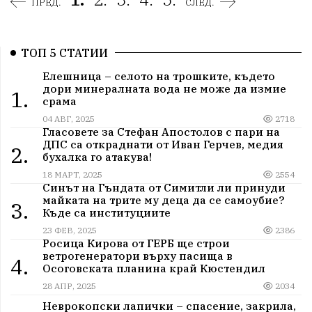
ПРЕД.
СЛЕД.
ТОП 5 СТАТИИ
Елешница – селото на трошките, където
дори минералната вода не може да измие
1.
срама
04 АВГ, 2025
2718
Гласовете за Стефан Апостолов с пари на
ДПС са откраднати от Иван Герчев, медия
2.
бухалка го атакува!
18 МАРТ, 2025
2554
Синът на Гъндата от Симитли ли принуди
майката на трите му деца да се самоубие?
3.
Къде са институциите
23 ФЕВ, 2025
2386
Росица Кирова от ГЕРБ ще строи
ветрогенератори върху пасища в
4.
Осоговската планина край Кюстендил
28 АПР, 2025
2034
Неврокопски лапички – спасение, закрила,