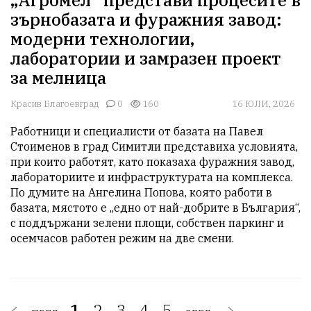
зърнобазата и фуражния завод:
модерни технологии,
лаборатории и замразен проект
за мелница
Красив Благоевград
0
160
16 ЮЛИ, 2026
Работници и специалисти от базата на Павел 
Стоименов в град Симитли представиха условията, 
при които работят, като показаха фуражния завод, 
лабораториите и инфраструктурата на комплекса. 
По думите на Ангелина Попова, която работи в 
базата, мястото е „едно от най-добрите в България“, 
с поддържани зелени площи, собствен паркинг и 
осемчасов работен режим на две смени.
1.
2.
3.
4.
5.