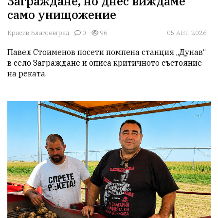
Заграждане, но днес виждаме
само унищожение
Красив Благоевград
0
96
05 АВГ, 2026
Павел Стоименов посети помпена станция „Дунав“ 
в село Заграждане и описа критичното състояние 
на реката.