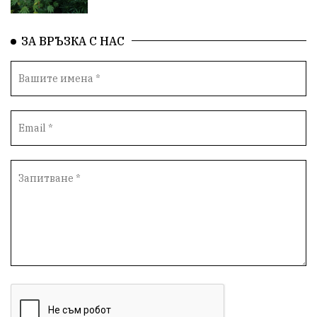
Народно събрание
Концерт
Вандализъм
ЗА ВРЪЗКА С НАС
БАБХ
Фестивал
Андрей Гюров
Инфраструктура
Протести
инциденти
Дупница
Оставка
пиян шофьор
Бюджет 2026
Нападение
Изложба
Скандал
Окръжен съд
Спорт
Туризъм
Община Симитли
Общество
евро
Пиринско
насилие
КресненскоДефиле
Обществени Поръчки
марихуана
Превенция