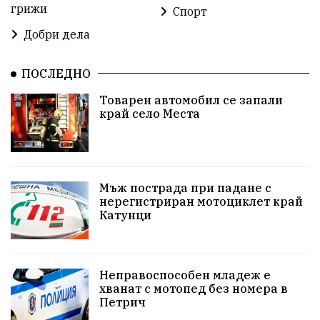
грижи
Спорт
побой
алкохол
проверка
Новини
Добри дела
Общински съвет
избори 2026
Земеделие
ПОСЛЕДНО
Ученици
Арест
Красив Благоевград
Товарен автомобил се запали
край село Места
#Земеделие
Красива България
АМ Струма
Белица
РСПБЗН
пострадал
Красивите медии
Живот
Мъж пострада при падане с
нерегистриран мотоциклет край
Катунци
досъдебно производство
Добро дело
Благотворителност
Апостол Апостолов
Неправоспособен младеж е
Репресии
домашно насилие
фолклор
хванат с мотопед без номера в
Петрич
Пътна безопасност
ГДБОП
Проверки