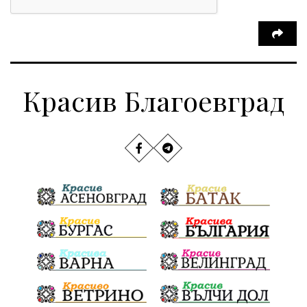
Моторист
Театър
шофьор
24 май
Добринище
кражби
ДПС-Ново начало
Катастрофи
Гърция
Е-79
правителство
Красив Благоевград
фермери
Загинал
правосъдие
Гърмен
РИОСВ
Якоруда
Наводнения
задържана
Благоевградска област
Национален празник
Политическа криза
Струмяни
Гордост
трафик
НАП
Сияна
Акция
Пешеходец
убийство
археология
замърсяване
Издирване
заплахи
Хераклея Синтика