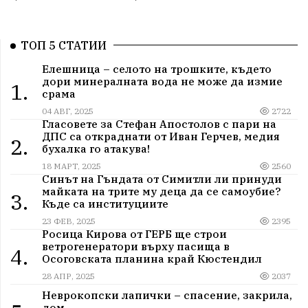
ТОП 5 СТАТИИ
Елешница – селото на трошките, където
дори минералната вода не може да измие
1.
срама
04 АВГ, 2025
2722
Гласовете за Стефан Апостолов с пари на
ДПС са откраднати от Иван Герчев, медия
2.
бухалка го атакува!
18 МАРТ, 2025
2560
Синът на Гъндата от Симитли ли принуди
майката на трите му деца да се самоубие?
3.
Къде са институциите
23 ФЕВ, 2025
2395
Росица Кирова от ГЕРБ ще строи
ветрогенератори върху пасища в
4.
Осоговската планина край Кюстендил
28 АПР, 2025
2037
Неврокопски лапички – спасение, закрила,
дом