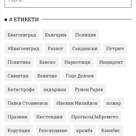
# ЕТИКЕТИ
Благоевград
България
Полиция
#Благоевград
Разлог
Сандански
Петрич
Политика
Банско
Наркотици
Инцидент
Симитли
Величие
Гоце Делчев
Катастрофа
задържан
Румен Радев
Павел Стоименов
Ивелин Михайлов
пожар
Празник
Кюстендил
ПрогнозаЗаВремето
Корупция
Разследване
кражба
Канабис