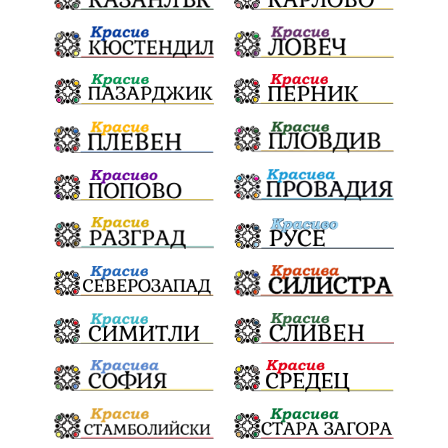
Конституционен съд
ВиК
Стефан Апостолов
Радослав Ревански
пострадали
МРРБ
ИвелинМихайлов
АнгелинаПопова
Социална политика
партия "Мафия"
Съд
Сигурност
Училища
Доброволци
културно наследство
Задържане под стража
Хаджидимово
РуменРадев
автомобил
Росен Желязков
грабеж
справедливост
#Земеделие
социални услуги
животновъдство
палеж
ЮЗУ
празници