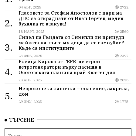
04 АВГ, 2025
2722
Гласовете за Стефан Апостолов с пари на
ДПС са откраднати от Иван Герчев, медия
2.
бухалка го атакува!
18 МАРТ, 2025
2560
Синът на Гъндата от Симитли ли принуди
майката на трите му деца да се самоубие?
3.
Къде са институциите
23 ФЕВ, 2025
2397
Росица Кирова от ГЕРБ ще строи
ветрогенератори върху пасища в
4.
Осоговската планина край Кюстендил
28 АПР, 2025
2038
Неврокопски лапички – спасение, закрила,
5.
дом
29 ЯНУ, 2025
1775
ТЪРСЕНЕ