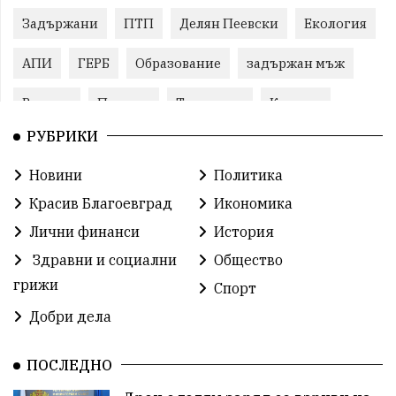
Задържани
ПТП
Делян Пеевски
Екология
АПИ
ГЕРБ
Образование
задържан мъж
Ремонт
Пожари
Традиции
Култура
РУБРИКИ
Илияна Йотова
Протест
МВР
Новини
Политика
Прокуратура
Бойко Борисов
Красив Благоевград
Икономика
Методи Байкушев
Кресна
Лични финанси
История
Здравни и социални
Общество
Министерски съвет
Избори
Икономика
грижи
Спорт
побой
алкохол
проверка
Новини
Добри дела
Общински съвет
избори 2026
Земеделие
ПОСЛЕДНО
Арест
Ученици
Красив Благоевград