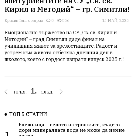
абитуриентите на СУ „Св. св.
Кирил и Методий“ – гр. Симитли!
Красив Благоевград
0
856
15 МАЙ, 2025
Емоционално тържество на СУ „Св. св. Кирил и 
Методий“ – град Симитли даде финал на 
училищния живот за зрелостниците. Радост и 
устрем към живота отбеляза днешния ден в 
школото, което с гордост изпрати випуск 2025 г.!
1.
ПРЕД.
СЛЕД.
ТОП 5 СТАТИИ
Елешница – селото на трошките, където
дори минералната вода не може да измие
1.
срама