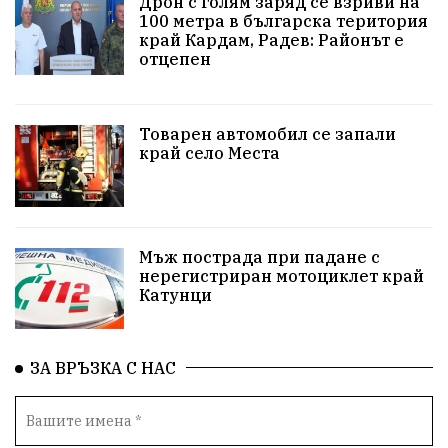
Дрон с голям заряд се взриви на
100 метра в българска територия
#Земеделие
Красива България
АМ Струма
край Кардам, Радев: Районът е
отцепен
Белица
РСПБЗН
пострадал
Красивите медии
Живот
Товарен автомобил се запали
край село Места
досъдебно производство
Добро дело
Благотворителност
Апостол Апостолов
Репресии
домашно насилие
фолклор
Мъж пострада при падане с
нерегистриран мотоциклет край
Катунци
Пътна безопасност
ГДБОП
Проверки
здравеопазване
Росен Желязков
БАБХ
ЗА ВРЪЗКА С НАС
Фестивал
Народно събрание
Концерт
Вандализъм
Андрей Гюров
Инфраструктура