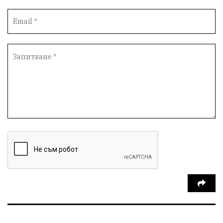
Протести
инциденти
Дупница
Оставка
пиян шофьор
Бюджет 2026
Нападение
Изложба
Скандал
Окръжен съд
Спорт
Туризъм
Община Симитли
Общество
Пиринско
евро
насилие
Превенция
КресненскоДефиле
Обществени Поръчки
марихуана
Илинденци
Пирин
Югозапад
Моторист
Театър
шофьор
24 май
Добринище
кражби
ДПС-Ново начало
Катастрофи
Гърция
правосъдие
Е-79