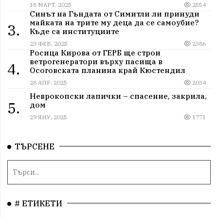
18 МАРТ, 2025
2554
Синът на Гъндата от Симитли ли принуди
майката на трите му деца да се самоубие?
3.
Къде са институциите
23 ФЕВ, 2025
2386
Росица Кирова от ГЕРБ ще строи
ветрогенератори върху пасища в
4.
Осоговската планина край Кюстендил
28 АПР, 2025
2034
Неврокопски лапички – спасение, закрила,
5.
дом
29 ЯНУ, 2025
1771
ТЪРСЕНЕ
# ЕТИКЕТИ