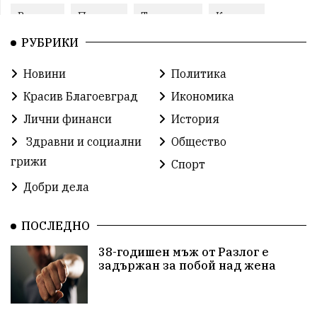
Ремонт
Пожари
Традиции
Култура
РУБРИКИ
Илияна Йотова
Протест
МВР
Новини
Политика
Бойко Борисов
Методи Байкушев
Красив Благоевград
Икономика
Прокуратура
Кресна
Министерски съвет
Лични финанси
История
Здравни и социални
Общество
Избори
Икономика
побой
алкохол
грижи
Спорт
проверка
Новини
Общински съвет
Добри дела
избори 2026
Земеделие
Ученици
Арест
ПОСЛЕДНО
Красив Благоевград
#Земеделие
38-годишен мъж от Разлог е
задържан за побой над жена
Красива България
АМ Струма
Белица
РСПБЗН
Красивите медии
Живот