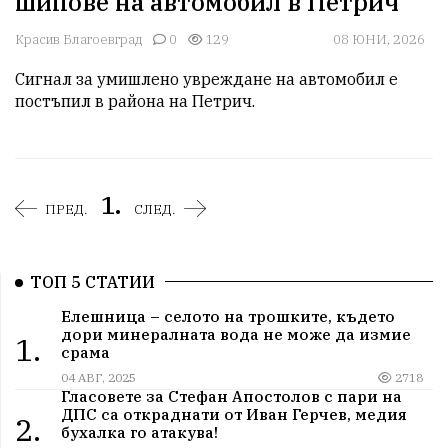
шипове на автомобил в Петрич
Красив Благоевград
0
129
08 ЮНИ, 2026
Сигнал за умишлено увреждане на автомобил е 
постъпил в района на Петрич.
1.
ПРЕД.
СЛЕД.
ТОП 5 СТАТИИ
Елешница – селото на трошките, където
дори минералната вода не може да измие
1.
срама
04 АВГ, 2025
2718
Гласовете за Стефан Апостолов с пари на
ДПС са откраднати от Иван Герчев, медия
2.
бухалка го атакува!