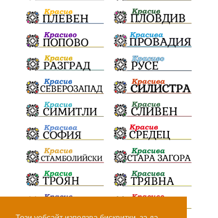
ИвелинМихайлов
АнгелинаПопова
Социална политика
партия "Мафия"
Съд
Сигурност
Училища
Доброволци
културно наследство
Задържане под стража
Хаджидимово
РуменРадев
автомобил
Росен Желязков
грабеж
справедливост
#Земеделие
социални услуги
животновъдство
палеж
ЮЗУ
празници
Вот на недоверие
Дете
Пияни шофьори
Безплатни прегледи
Този уебсайт използва бисквитки, за да