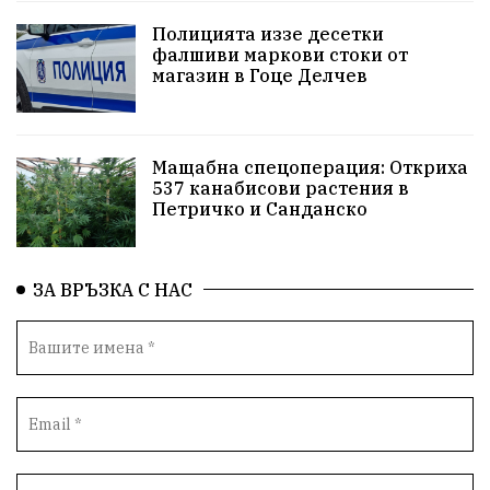
досъдебно производство
Добро дело
Полицията иззе десетки
фалшиви маркови стоки от
магазин в Гоце Делчев
Благотворителност
Апостол Апостолов
Репресии
фолклор
пострадал
Мащабна спецоперация: Откриха
домашно насилие
Пътна безопасност
ГДБОП
537 канабисови растения в
Петричко и Санданско
Проверки
здравеопазване
Росен Желязков
Народно събрание
Концерт
Вандализъм
ЗА ВРЪЗКА С НАС
БАБХ
Фестивал
Андрей Гюров
Инфраструктура
Протести
инциденти
Дупница
Оставка
пиян шофьор
Бюджет 2026
Нападение
Изложба