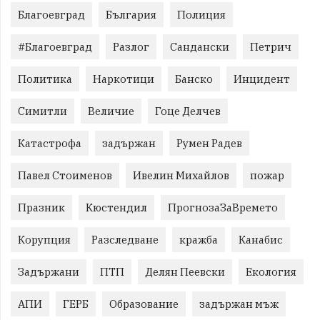
Благоевград
България
Полиция
#Благоевград
Разлог
Сандански
Петрич
Политика
Наркотици
Банско
Инцидент
Симитли
Величие
Гоце Делчев
Катастрофа
задържан
Румен Радев
Павел Стоименов
Ивелин Михайлов
пожар
Празник
Кюстендил
ПрогнозаЗаВремето
Корупция
Разследване
кражба
Канабис
Задържани
ПТП
Делян Пеевски
Екология
АПИ
ГЕРБ
Образование
задържан мъж