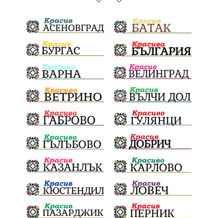
Благоевградска област
Национален празник
Политическа криза
Струмяни
Гордост
трафик
НАП
Сияна
Акция
Пешеходец
убийство
археология
замърсяване
Издирване
заплахи
Хераклея Синтика
обществена поръчка
Украйна
Измама
Е79
престъпление
Георги Динев
Великден 2025
почит
Актуално
История
Конституционен съд
ВиК
Стефан Апостолов
Радослав Ревански
пострадали
МРРБ