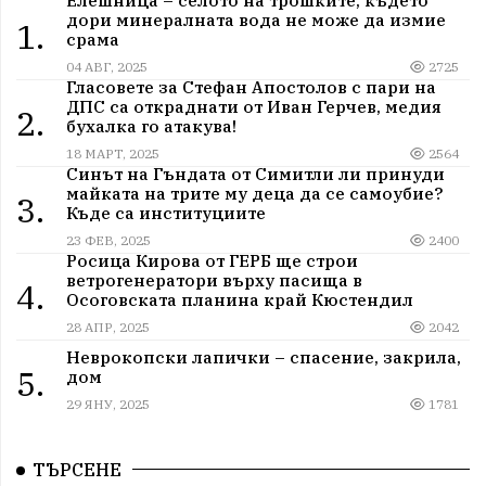
дори минералната вода не може да измие
1.
срама
04 АВГ, 2025
2725
Гласовете за Стефан Апостолов с пари на
ДПС са откраднати от Иван Герчев, медия
2.
бухалка го атакува!
18 МАРТ, 2025
2564
Синът на Гъндата от Симитли ли принуди
майката на трите му деца да се самоубие?
3.
Къде са институциите
23 ФЕВ, 2025
2400
Росица Кирова от ГЕРБ ще строи
ветрогенератори върху пасища в
4.
Осоговската планина край Кюстендил
28 АПР, 2025
2042
Неврокопски лапички – спасение, закрила,
5.
дом
29 ЯНУ, 2025
1781
ТЪРСЕНЕ