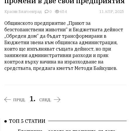
промени в две свои предприятия
Красив Благоевград
0
654
11 АПР, 2025
Общинското предприятие „Приют за 
безстопанствени животни“ и Бюджетната дейност 
„Обреден дом“ да бъдат трансформирани в 
Бюджетни звена към общинска администрация, 
които ще изпълняват същата дейност, но при 
занижени административни разходи и пряк 
контрол върху начина на изразходване на 
средствата, предлага кметът Методи Байкушев.
1.
ПРЕД.
СЛЕД.
ТОП 5 СТАТИИ
Елешница – селото на трошките, където