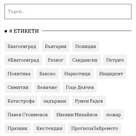
# ЕТИКЕТИ
Благоевград
България
Полиция
#Благоевград
Разлог
Сандански
Петрич
Политика
Банско
Наркотици
Инцидент
Симитли
Величие
Гоце Делчев
Катастрофа
задържан
Румен Радев
Павел Стоименов
Ивелин Михайлов
пожар
Празник
Кюстендил
ПрогнозаЗаВремето