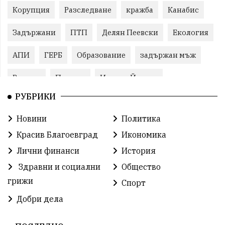
Корупция
Разследване
кражба
Канабис
Задържани
ПТП
Делян Пеевски
Екология
АПИ
ГЕРБ
Образование
задържан мъж
Ремонт
Пожари
Илияна Йотова
РУБРИКИ
Традиции
Култура
Протест
МВР
Новини
Политика
Прокуратура
Бойко Борисов
Красив Благоевград
Икономика
Методи Байкушев
Кресна
Лични финанси
История
Здравни и социални
Общество
Министерски съвет
Избори
Икономика
грижи
Спорт
побой
алкохол
проверка
Новини
Добри дела
Общински съвет
избори 2026
Земеделие