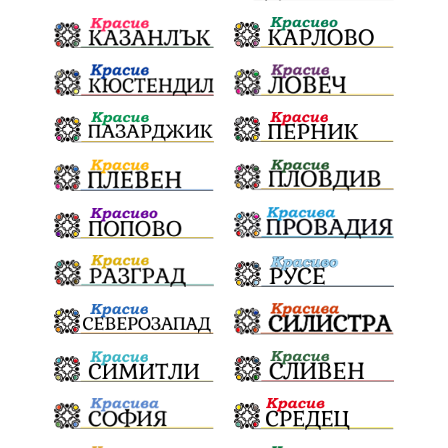
почит
Актуално
История
Конституционен съд
ВиК
Стефан Апостолов
Радослав Ревански
пострадали
МРРБ
ИвелинМихайлов
АнгелинаПопова
Социална политика
партия "Мафия"
Съд
Сигурност
Училища
Доброволци
културно наследство
Задържане под стража
Хаджидимово
РуменРадев
автомобил
Росен Желязков
грабеж
справедливост
#Земеделие
социални услуги