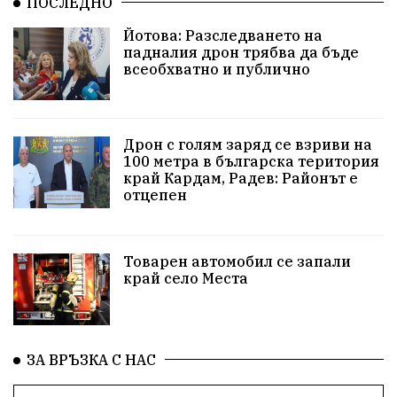
ПОСЛЕДНО
Арест
Ученици
Красив Благоевград
Йотова: Разследването на
падналия дрон трябва да бъде
#Земеделие
Красива България
АМ Струма
всеобхватно и публично
Белица
РСПБЗН
пострадал
Красивите медии
Живот
Дрон с голям заряд се взриви на
100 метра в българска територия
край Кардам, Радев: Районът е
досъдебно производство
Добро дело
отцепен
Благотворителност
Апостол Апостолов
Репресии
домашно насилие
фолклор
Товарен автомобил се запали
край село Места
Пътна безопасност
ГДБОП
Проверки
здравеопазване
Росен Желязков
БАБХ
ЗА ВРЪЗКА С НАС
Фестивал
Народно събрание
Концерт