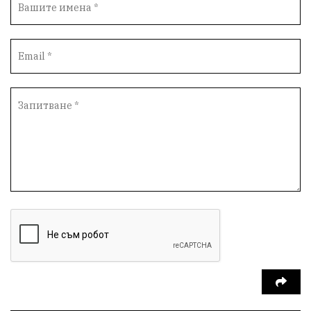
Вандализъм
Андрей Гюров
Инфраструктура
Протести
инциденти
Дупница
Оставка
пиян шофьор
Бюджет 2026
Нападение
Изложба
Скандал
Окръжен съд
Спорт
Туризъм
Община Симитли
Общество
Пиринско
евро
насилие
Превенция
КресненскоДефиле
Обществени Поръчки
марихуана
Илинденци
Пирин
Югозапад
Моторист
Театър
шофьор
24 май
Добринище
кражби
ДПС-Ново начало