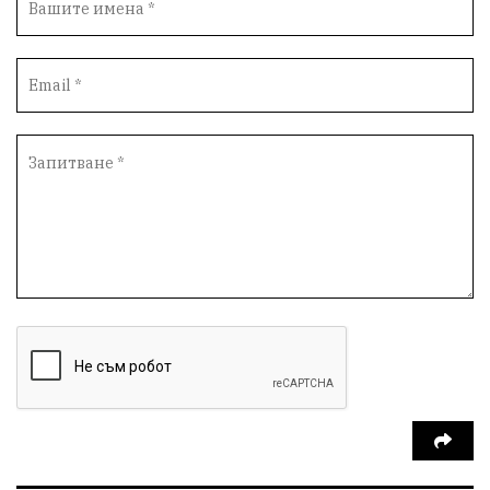
Инфраструктура
Протести
инциденти
Дупница
Оставка
пиян шофьор
Бюджет 2026
Нападение
Изложба
Скандал
Окръжен съд
Спорт
Туризъм
Община Симитли
Общество
евро
Пиринско
насилие
Превенция
КресненскоДефиле
Обществени Поръчки
марихуана
Илинденци
Пирин
Югозапад
Моторист
Театър
шофьор
24 май
Добринище
кражби
ДПС-Ново начало