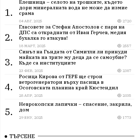
Елешница – селото на трошките, където
дори минералната вода не може да измие
1.
срама
04 АВГ, 2025
2720
Гласовете за Стефан Апостолов с пари на
ДПС са откраднати от Иван Герчев, медия
2.
бухалка го атакува!
18 МАРТ, 2025
2557
Синът на Гъндата от Симитли ли принуди
майката на трите му деца да се самоубие?
3.
Къде са институциите
23 ФЕВ, 2025
2387
Росица Кирова от ГЕРБ ще строи
ветрогенератори върху пасища в
4.
Осоговската планина край Кюстендил
28 АПР, 2025
2035
Неврокопски лапички – спасение, закрила,
5.
дом
29 ЯНУ, 2025
1773
ТЪРСЕНЕ