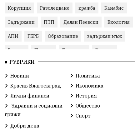
Корупция
Разследване
кражба
Канабис
Задържани
ПТП
Делян Пеевски
Екология
АПИ
ГЕРБ
Образование
задържан мъж
Ремонт
Пожари
Традиции
Култура
РУБРИКИ
Илияна Йотова
Протест
МВР
Новини
Политика
Прокуратура
Бойко Борисов
Красив Благоевград
Икономика
Методи Байкушев
Кресна
Лични финанси
История
Здравни и социални
Общество
Министерски съвет
Избори
Икономика
грижи
Спорт
побой
алкохол
проверка
Новини
Добри дела
Общински съвет
избори 2026
Земеделие