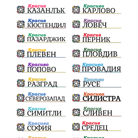
почит
Актуално
История
Конституционен съд
ВиК
Стефан Апостолов
Радослав Ревански
пострадали
МРРБ
ИвелинМихайлов
АнгелинаПопова
Социална политика
партия "Мафия"
Съд
Сигурност
Училища
Доброволци
културно наследство
Задържане под стража
Хаджидимово
РуменРадев
автомобил
Росен Желязков
грабеж
справедливост
#Земеделие
социални услуги