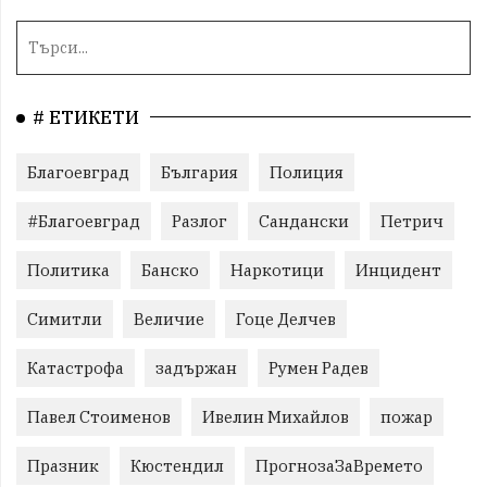
# ЕТИКЕТИ
Благоевград
България
Полиция
#Благоевград
Разлог
Сандански
Петрич
Политика
Банско
Наркотици
Инцидент
Симитли
Величие
Гоце Делчев
Катастрофа
задържан
Румен Радев
Павел Стоименов
Ивелин Михайлов
пожар
Празник
Кюстендил
ПрогнозаЗаВремето