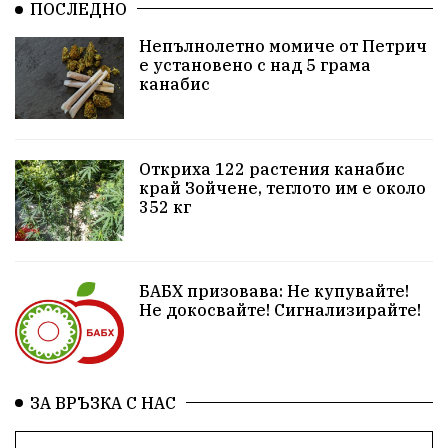
ПОСЛЕДНО
Ученици
Арест
Красив Благоевград
Непълнолетно момиче от Петрич
е установено с над 5 грама
#Земеделие
Красива България
АМ Струма
канабис
Белица
РСПБЗН
Красивите медии
Живот
досъдебно производство
Добро дело
Откриха 122 растения канабис
край Зойчене, теглото им е около
352 кг
Благотворителност
Апостол Апостолов
Репресии
фолклор
пострадал
БАБХ призовава: Не купувайте!
домашно насилие
Пътна безопасност
ГДБОП
Не докосвайте! Сигнализирайте!
Проверки
здравеопазване
Росен Желязков
БАБХ
Фестивал
Народно събрание
ЗА ВРЪЗКА С НАС
Концерт
Вандализъм
Андрей Гюров