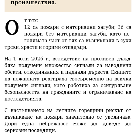
О
т тях:
12 са пожари с материални загуби; 36 са
пожари без материални загуби, като по-
голямата част от тях са възникнали в сухи
треви, храсти и горими отпадъци.
На 1 юли 2026 г., вследствие на проливен дъжд,
бяха получени множество сигнали за наводнени
обекти, отводнявания и паднали дървета. Екипите
на пожарната реагираха своевременно на всички
получени сигнали, като работиха за осигуряване
безопасността на гражданите и ограничаване на
последствията.
С настъпването на летните горещини рискът от
възникване на пожари значително се увеличава.
Дори една небрежност може да доведе до
сериозни последици.