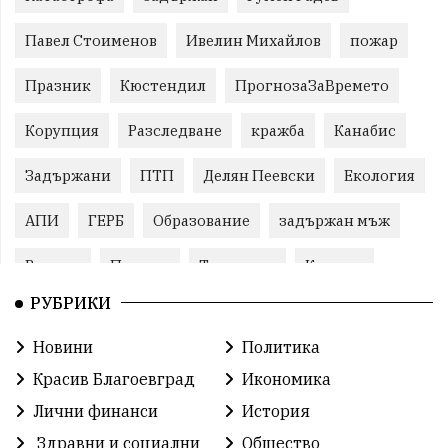
Павел Стоименов
Ивелин Михайлов
пожар
Празник
Кюстендил
ПрогнозаЗаВремето
Корупция
Разследване
кражба
Канабис
Задържани
ПТП
Делян Пеевски
Екология
АПИ
ГЕРБ
Образование
задържан мъж
Ремонт
Пожари
Традиции
Култура
РУБРИКИ
Илияна Йотова
Протест
МВР
Новини
Политика
Прокуратура
Бойко Борисов
Красив Благоевград
Икономика
Методи Байкушев
Кресна
Лични финанси
История
Здравни и социални
Общество
Министерски съвет
Избори
Икономика