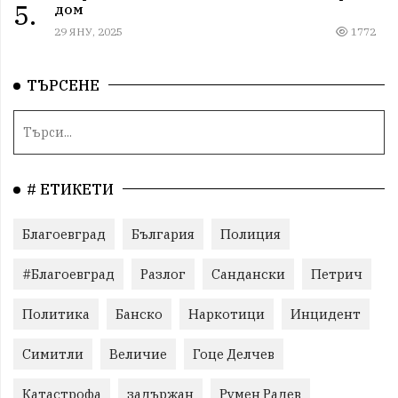
5.
дом
29 ЯНУ, 2025
1772
ТЪРСЕНЕ
# ЕТИКЕТИ
Благоевград
България
Полиция
#Благоевград
Разлог
Сандански
Петрич
Политика
Банско
Наркотици
Инцидент
Симитли
Величие
Гоце Делчев
Катастрофа
задържан
Румен Радев