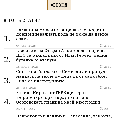
ВХОД
ТОП 5 СТАТИИ
Елешница – селото на трошките, където
дори минералната вода не може да измие
1.
срама
04 АВГ, 2025
2719
Гласовете за Стефан Апостолов с пари на
ДПС са откраднати от Иван Герчев, медия
2.
бухалка го атакува!
18 МАРТ, 2025
2557
Синът на Гъндата от Симитли ли принуди
майката на трите му деца да се самоубие?
3.
Къде са институциите
23 ФЕВ, 2025
2387
Росица Кирова от ГЕРБ ще строи
ветрогенератори върху пасища в
4.
Осоговската планина край Кюстендил
28 АПР, 2025
2035
Неврокопски лапички – спасение, закрила,