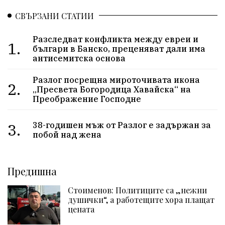
СВЪРЗАНИ СТАТИИ
Разследват конфликта между евреи и
1.
българи в Банско, преценяват дали има
антисемитска основа
Разлог посрещна мироточивата икона
2.
„Пресвета Богородица Хавайска“ на
Преображение Господне
3.
38-годишен мъж от Разлог е задържан за
побой над жена
Предишна
Стоименов: Политиците са „нежни
душички“, а работещите хора плащат
цената