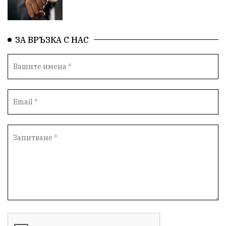
Народно събрание
Концерт
Вандализъм
ЗА ВРЪЗКА С НАС
БАБХ
Фестивал
Андрей Гюров
Инфраструктура
Протести
инциденти
Дупница
Оставка
пиян шофьор
Бюджет 2026
Нападение
Изложба
Скандал
Окръжен съд
Спорт
Туризъм
Община Симитли
Общество
евро
Пиринско
насилие
КресненскоДефиле
Обществени Поръчки
марихуана
Превенция