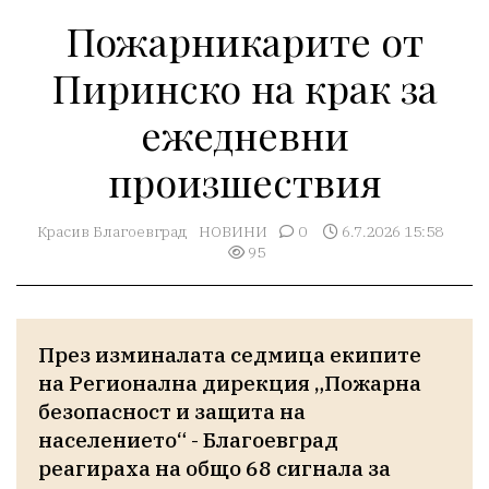
Пожарникарите от
Пиринско на крак за
ежедневни
произшествия
Красив Благоевград
НОВИНИ
0
6.7.2026 15:58
95
През изминалата седмица екипите 
на Регионална дирекция „Пожарна 
безопасност и защита на 
населението“ - Благоевград 
реагираха на общо 68 сигнала за 