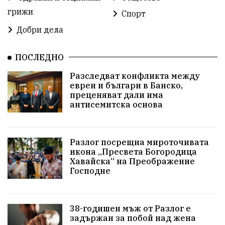
грижи
Спорт
побой
алкохол
проверка
Новини
Добри дела
Общински съвет
избори 2026
Земеделие
ПОСЛЕДНО
Ученици
Арест
Красив Благоевград
Разследват конфликта между
евреи и българи в Банско,
#Земеделие
Красива България
АМ Струма
преценяват дали има
антисемитска основа
Белица
РСПБЗН
Красивите медии
Живот
досъдебно производство
Добро дело
Разлог посрещна мироточивата
икона „Пресвета Богородица
Благотворителност
Апостол Апостолов
Хавайска“ на Преображение
Господне
Репресии
фолклор
пострадал
домашно насилие
Пътна безопасност
ГДБОП
38-годишен мъж от Разлог е
задържан за побой над жена
Проверки
здравеопазване
Росен Желязков