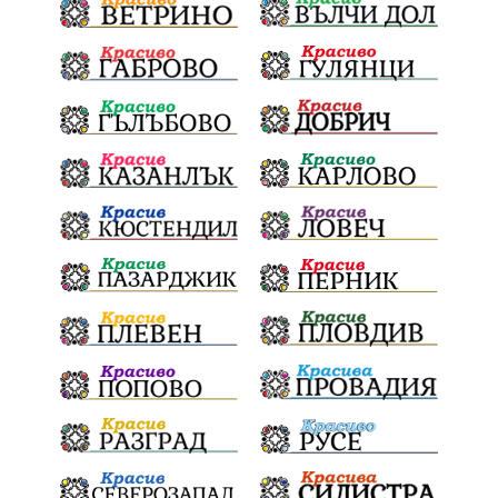
Издирване
заплахи
Хераклея Синтика
обществена поръчка
Украйна
Измама
Е79
престъпление
Георги Динев
Великден 2025
почит
Актуално
История
Конституционен съд
ВиК
Стефан Апостолов
Радослав Ревански
пострадали
МРРБ
ИвелинМихайлов
АнгелинаПопова
Социална политика
партия "Мафия"
Съд
Сигурност
Училища
Доброволци
културно наследство
Задържане под стража