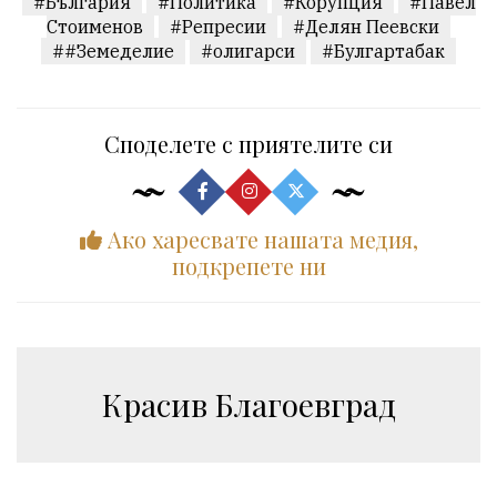
#България
#Политика
#Корупция
#Павел
Стоименов
#Репресии
#Делян Пеевски
##Земеделие
#олигарси
#Булгартабак
Споделете с приятелите си
Ако харесвате нашата медия,
подкрепете ни
Красив Благоевград