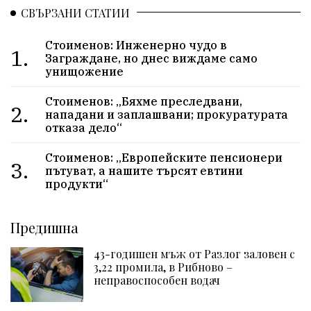
СВЪРЗАНИ СТАТИИ
Стоименов: Инженерно чудо в
1.
Заграждане, но днес виждаме само
унищожение
Стоименов: „Бяхме преследвани,
2.
нападани и заплашвани; прокуратурата
отказа дело“
Стоименов: „Европейските пенсионери
3.
пътуват, а нашите търсят евтини
продукти“
Предишна
43-годишен мъж от Разлог заловен с
3,22 промила, в Рибново –
неправоспособен водач