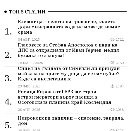
ТОП 5 СТАТИИ
Елешница – селото на трошките, където
дори минералната вода не може да измие
1.
срама
04 АВГ, 2025
2722
Гласовете за Стефан Апостолов с пари на
ДПС са откраднати от Иван Герчев, медия
2.
бухалка го атакува!
18 МАРТ, 2025
2560
Синът на Гъндата от Симитли ли принуди
майката на трите му деца да се самоубие?
3.
Къде са институциите
23 ФЕВ, 2025
2397
Росица Кирова от ГЕРБ ще строи
ветрогенератори върху пасища в
4.
Осоговската планина край Кюстендил
28 АПР, 2025
2038
Неврокопски лапички – спасение, закрила,
5.
дом
29 ЯНУ, 2025
1775