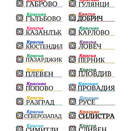
обществена поръчка
Украйна
Измама
Е79
Георги Динев
престъпление
Великден 2025
почит
Актуално
История
Конституционен съд
ВиК
Стефан Апостолов
Радослав Ревански
пострадали
МРРБ
ИвелинМихайлов
АнгелинаПопова
Социална политика
партия "Мафия"
Съд
Сигурност
Училища
Доброволци
културно наследство
Задържане под стража
Хаджидимово
РуменРадев
автомобил