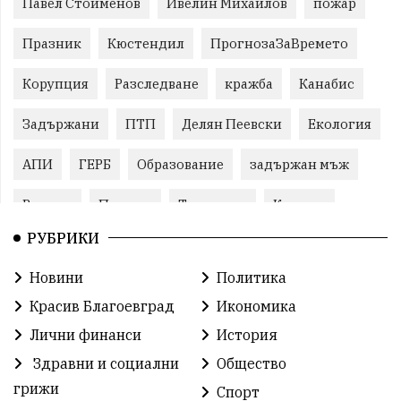
Павел Стоименов
Ивелин Михайлов
пожар
Празник
Кюстендил
ПрогнозаЗаВремето
Корупция
Разследване
кражба
Канабис
Задържани
ПТП
Делян Пеевски
Екология
АПИ
ГЕРБ
Образование
задържан мъж
Ремонт
Пожари
Традиции
Култура
РУБРИКИ
Илияна Йотова
Протест
МВР
Новини
Политика
Прокуратура
Бойко Борисов
Красив Благоевград
Икономика
Методи Байкушев
Кресна
Лични финанси
История
Здравни и социални
Общество
Министерски съвет
Избори
Икономика
грижи
Спорт