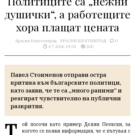
Политиците са „нежни
душички“, а работещите
хора плащат цената
Красив Благоевград
КРАСИВ БЛАГОЕВГРАД
0
4.7.2026 19:03
200
Павел Стоименов отправи остра 
критика към българските политици, 
като заяви, че те са „много раними“ и 
реагират чувствително на публични 
разкрития.
Т
ой посочи като пример Делян Пеевски, за
когото се появи информация, че е пътувал с