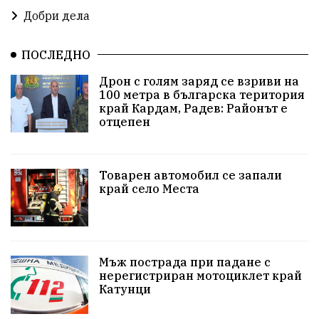
побой
алкохол
проверка
Новини
Добри дела
Общински съвет
избори 2026
Земеделие
ПОСЛЕДНО
Арест
Ученици
Красив Благоевград
Дрон с голям заряд се взриви на
100 метра в българска територия
#Земеделие
Красива България
АМ Струма
край Кардам, Радев: Районът е
отцепен
Белица
РСПБЗН
пострадал
Красивите медии
Живот
Товарен автомобил се запали
край село Места
досъдебно производство
Добро дело
Благотворителност
Апостол Апостолов
Репресии
домашно насилие
фолклор
Мъж пострада при падане с
нерегистриран мотоциклет край
Катунци
Пътна безопасност
ГДБОП
Проверки