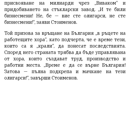
присвояване на милиарди чрез „Виваком“ и
придобиването на стъкларски завод. „И те били
бизнесмени! Не, бе — вие сте олигарси, не сте
бизнесмени!“, заяви Стоименов.
Той призова за връщане на България „в ръцете на
работещите хора“, като подчерта, че е време тези,
които са я „крали“, да понесат последствията.
Според него страната трябва да бъде управлявана
от хора, които създават труд, производство и
работни места. „Време е да се върне България!
Затова — пълна подкрепа и мачкане на тези
олигарси!“, завърши Стоименов.