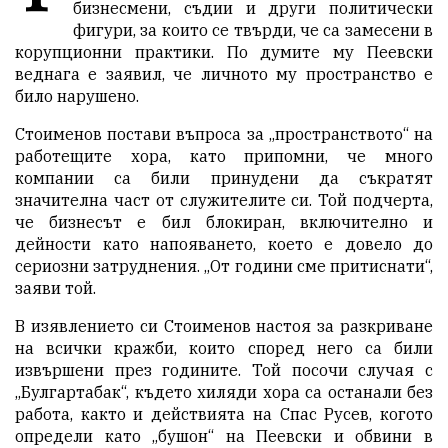
бизнесмени, съдии и други политически
фигури, за които се твърди, че са замесени в
корупционни практики. По думите му Пеевски
веднага е заявил, че личното му пространство е
било нарушено.
Стоименов постави въпроса за „пространството“ на
работещите хора, като припомни, че много
компании са били принудени да съкратят
значителна част от служителите си. Той подчерта,
че бизнесът е бил блокиран, включително и
дейности като напояването, което е довело до
сериозни затруднения. „От години сме притиснати“,
заяви той.
В изявлението си Стоименов настоя за разкриване
на всички кражби, които според него са били
извършени през годините. Той посочи случая с
„Булгартабак“, където хиляди хора са останали без
работа, както и действията на Спас Русев, когото
определи като „бушон“ на Пеевски и обвини в