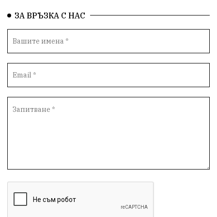
здравеопазване
Росен Желязков
БАБХ
ЗА ВРЪЗКА С НАС
Фестивал
Народно събрание
Концерт
Вандализъм
Андрей Гюров
Инфраструктура
Протести
инциденти
Дупница
Оставка
пиян шофьор
Бюджет 2026
Нападение
Изложба
Скандал
Окръжен съд
Спорт
Туризъм
Община Симитли
Общество
Пиринско
евро
насилие
Превенция
КресненскоДефиле
Обществени Поръчки
марихуана
Илинденци
Пирин
Югозапад