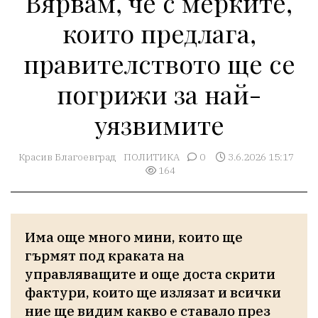
Вярвам, че с мерките,
които предлага,
правителството ще се
погрижи за най-
уязвимите
Красив Благоевград
ПОЛИТИКА
0
3.6.2026 15:17
164
Има още много мини, които ще 
гърмят под краката на 
управляващите и още доста скрити 
фактури, които ще излязат и всички 
ние ще видим какво е ставало през 