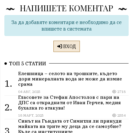
НАПИШЕТЕ КОМЕНТАР
За да добавяте коментари е необходимо да се
впишете в системата
ВХОД
ТОП 5 СТАТИИ
Елешница – селото на трошките, където
дори минералната вода не може да измие
1.
срама
04 АВГ, 2025
2718
Гласовете за Стефан Апостолов с пари на
ДПС са откраднати от Иван Герчев, медия
2.
бухалка го атакува!
18 МАРТ, 2025
2554
Синът на Гъндата от Симитли ли принуди
майката на трите му деца да се самоубие?
3.
Къде са институциите