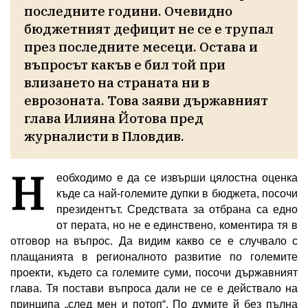
последните години. Очевидно 
бюджетният дефицит не се е трупал 
през последните месеци. Остава и 
въпросът какъв е бил той при 
влизането на страната ни в 
еврозоната. Това заяви държавният 
глава Илияна Йотова пред 
журналисти в Пловдив. 
Н
еобходимо е да се извърши цялостна оценка
къде са най-големите дупки в бюджета, посочи
президентът. Средствата за отбрана са едно
от перата, но не е единствено, коментира тя в
отговор на въпрос. Да видим какво се е случвало с
плащанията в регионалното развитие по големите
проекти, където са големите суми, посочи държавният
глава. Тя постави въпроса дали не се е действало на
принципа „след мен и потоп“. По думите й без пълна