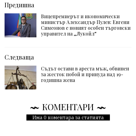
Предишна
Вицепремиерът и икономически
министър Александър Пулев: Евгени
Симеонов е новият особен търговски
управител на „Лукойл“
Следваща
Съдът остави в ареста мъж, обвинен
за жесток побой и принуда над 19-
годишна жена
КОМЕНТАРИ
Има 0 коментара за статията