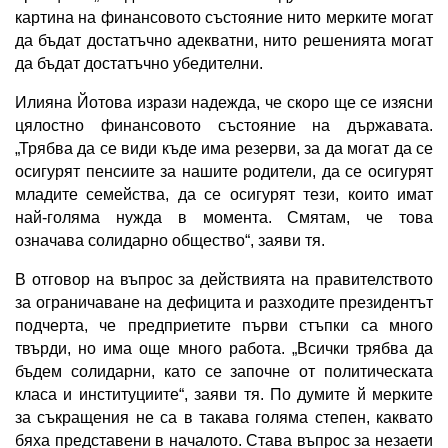
картина на финансовото състояние нито мерките могат
да бъдат достатъчно адекватни, нито решенията могат
да бъдат достатъчно убедителни.
Илияна Йотова изрази надежда, че скоро ще се изясни
цялостно финансовото състояние на държавата.
„Трябва да се види къде има резерви, за да могат да се
осигурят пенсиите за нашите родители, да се осигурят
младите семейства, да се осигурят тези, които имат
най-голяма нужда в момента. Смятам, че това
означава солидарно общество“, заяви тя.
В отговор на въпрос за действията на правителството
за ограничаване на дефицита и разходите президентът
подчерта, че предприетите първи стъпки са много
твърди, но има още много работа. „Всички трябва да
бъдем солидарни, като се започне от политическата
класа и институциите“, заяви тя. По думите й мерките
за съкращения не са в такава голяма степен, каквато
бяха представени в началото. Става въпрос за незаети