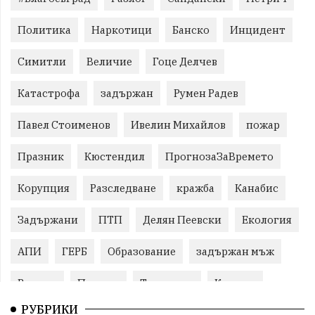
Политика
Наркотици
Банско
Инцидент
Симитли
Величие
Гоце Делчев
Катастрофа
задържан
Румен Радев
Павел Стоименов
Ивелин Михайлов
пожар
Празник
Кюстендил
ПрогнозаЗаВремето
Корупция
Разследване
кражба
Канабис
Задържани
ПТП
Делян Пеевски
Екология
АПИ
ГЕРБ
Образование
задържан мъж
Ремонт
Пожари
Традиции
Култура
РУБРИКИ
Илияна Йотова
Протест
МВР