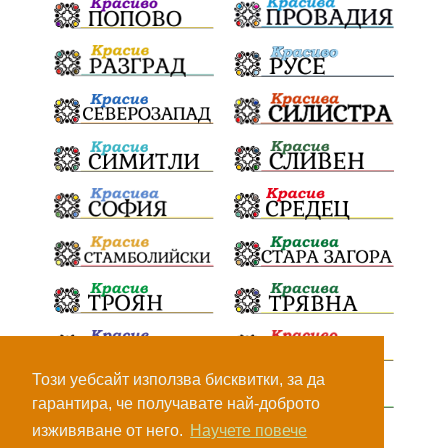
Социална политика
партия "Мафия"
Съд
Сигурност
Училища
Доброволци
културно наследство
Задържане под стража
Хаджидимово
РуменРадев
автомобил
Росен Желязков
грабеж
справедливост
#Земеделие
социални услуги
животновъдство
палеж
ЮЗУ
празници
Вот на недоверие
Дете
Пияни шофьори
Безплатни прегледи
Този уебсайт използва бисквитки, за да
гарантира, че получавате най-доброто
Министерство на земеделието
Огняново
изживяване от него.
Научете повече