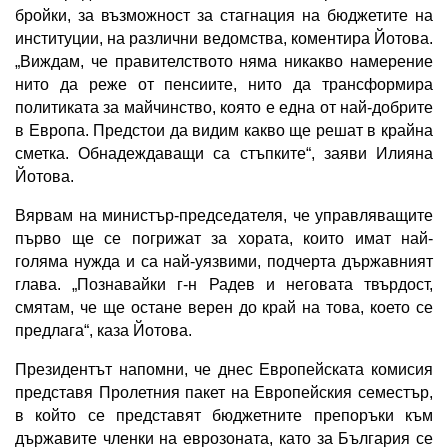
бройки, за възможност за стагнация на бюджетите на
институции, на различни ведомства, коментира Йотова.
„Виждам, че правителството няма никакво намерение
нито да реже от пенсиите, нито да трансформира
политиката за майчинство, която е една от най-добрите
в Европа. Предстои да видим какво ще решат в крайна
сметка. Обнадеждаващи са стъпките“, заяви Илияна
Йотова.
Вярвам на министър-председателя, че управляващите
първо ще се погрижат за хората, които имат най-
голяма нужда и са най-уязвими, подчерта държавният
глава. „Познавайки г-н Радев и неговата твърдост,
смятам, че ще остане верен до край на това, което се
предлага“, каза Йотова.
Президентът напомни, че днес Европейската комисия
представя Пролетния пакет на Европейския семестър,
в който се представят бюджетните препоръки към
държавите членки на еврозоната, като за България се