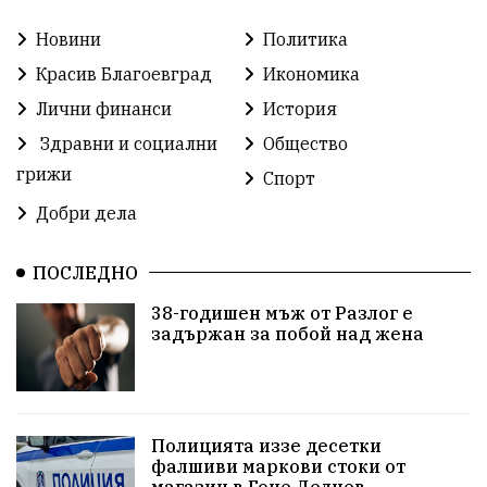
Новини
Политика
Бойко Борисов
Методи Байкушев
Красив Благоевград
Икономика
Прокуратура
Кресна
Министерски съвет
Лични финанси
История
Здравни и социални
Общество
Избори
Икономика
побой
алкохол
грижи
Спорт
проверка
Новини
Общински съвет
Добри дела
избори 2026
Земеделие
Ученици
Арест
ПОСЛЕДНО
Красив Благоевград
#Земеделие
38-годишен мъж от Разлог е
задържан за побой над жена
Красива България
АМ Струма
Белица
РСПБЗН
Красивите медии
Живот
досъдебно производство
Добро дело
Полицията иззе десетки
фалшиви маркови стоки от