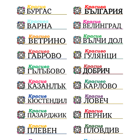
Политическа криза
Струмяни
Гордост
трафик
НАП
Сияна
Акция
Пешеходец
убийство
археология
замърсяване
Издирване
заплахи
Хераклея Синтика
обществена поръчка
Украйна
Измама
Е79
престъпление
Георги Динев
Великден 2025
почит
Актуално
История
Конституционен съд
ВиК
Стефан Апостолов
Радослав Ревански
пострадали
МРРБ
ИвелинМихайлов
АнгелинаПопова